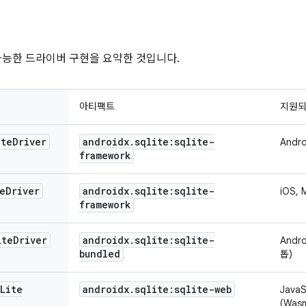
가능한 드라이버 구현을 요약한 것입니다.
아티팩트
지원되
ite
Driver
androidx
.
sqlite:sqlite-
Andro
framework
e
Driver
androidx
.
sqlite:sqlite-
iOS, 
framework
ite
Driver
androidx
.
sqlite:sqlite-
Andro
bundled
톱)
Lite
androidx
.
sqlite:sqlite-web
JavaS
(Was