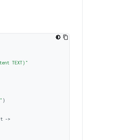
tent TEXT)"
"
)
mt
-