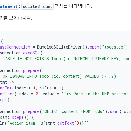
atement
:
sqlite3_stmt
객체를 나타냅니다.
PI를 보여줍니다.
{
aseConnection
=
BundledSQLiteDriver
().
open
(
"todos.db"
)
onnection
.
execSQL
(
E TABLE IF NOT EXISTS Todo (id INTEGER PRIMARY KEY, con
onnection
.
prepare
(
T OR IGNORE INTO Todo (id, content) VALUES (? ,?)"
stmt
-
ndInt
(
index
=
1
,
value
=
1
)
indText
(
index
=
2
,
value
=
"Try Room in the KMP project.
ep
()
onnection
.
prepare
(
"SELECT content FROM Todo"
).
use
{
st
stmt
.
step
())
{
ln
(
"Action item: 
${
stmt
.
getText
(
0
)
}
"
)