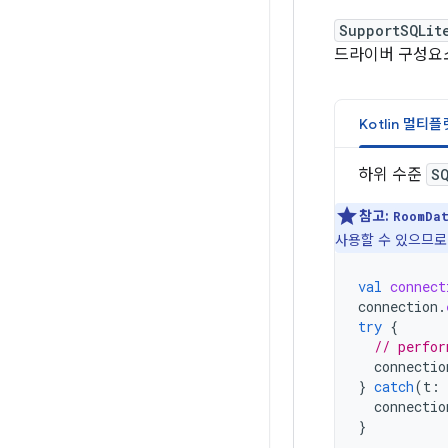
SupportSQLit
드라이버 구성요
Kotlin 멀티
하위 수준
S
참고:
RoomDa
사용할 수 있으므로
val
connect
connection
.
try
{
// perfor
connectio
}
catch
(
t
:
connectio
}