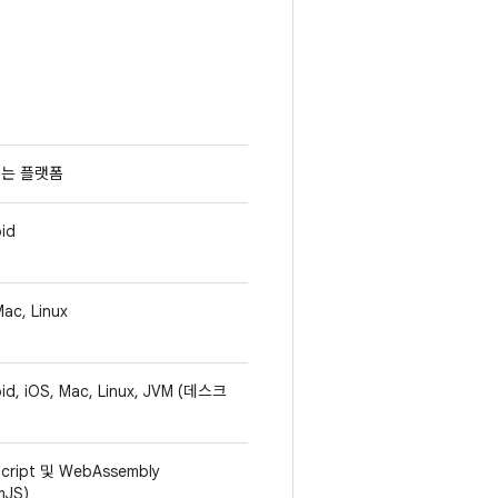
는 플랫폼
id
Mac, Linux
id, iOS, Mac, Linux, JVM (데스크
cript 및 WebAssembly
mJS)