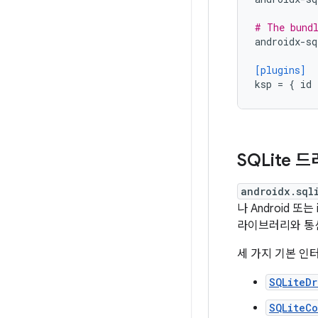
# The bund
androidx-sq
[plugins]
ksp
=
{
id
SQLite 
androidx.sql
나 Android 
라이브러리와 통신하
세 가지 기본 인
SQLiteDr
SQLiteC