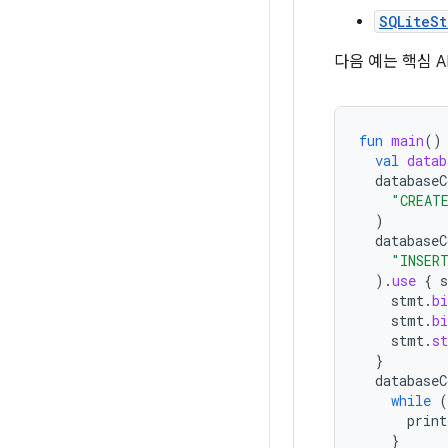
SQLiteSt
다음 예는 핵심 A
fun
main
()
val
datab
databaseC
"CREAT
)
databaseC
"INSER
).
use
{
stmt
.
bi
stmt
.
b
stmt
.
st
}
databaseC
while
(
print
}