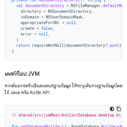
val
documentDirectory
=
NSFileManager
.
defaultMan
directory
=
NSDocumentDirectory
,
inDomain
=
NSUserDomainMask
,
appropriateForURL
=
null
,
create
=
false
,
error
=
null
,
)
return
requireNotNull
(
documentDirectory
?.
path
)
}
เดสก์ท็อป JVM
หากต้องการสร้างอินสแตนซ์ฐานข้อมูล ให้ระบุเส้นทางฐานข้อมูลโดย
ใช้ Java หรือ Kotlin API
// shared/src/jvmMain/kotlin/Database.desktop.kt
fun
getDatabaseBuilder
():
RoomDatabase
.
Builder<App