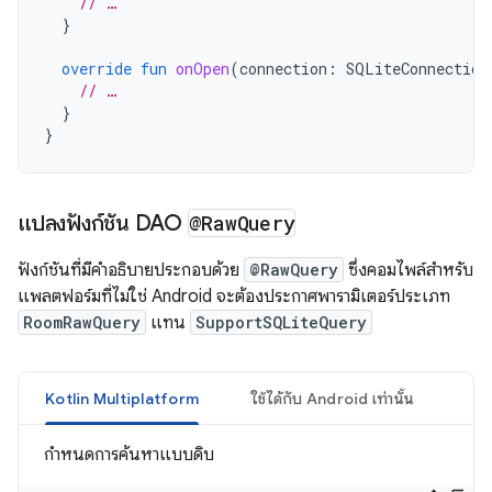
// …
}
override
fun
onOpen
(
connection
:
SQLiteConnection
// …
}
}
แปลงฟังก์ชัน DAO
@Raw
Query
ฟังก์ชันที่มีคำอธิบายประกอบด้วย
@RawQuery
ซึ่งคอมไพล์สำหรับ
แพลตฟอร์มที่ไม่ใช่ Android จะต้องประกาศพารามิเตอร์ประเภท
RoomRawQuery
แทน
SupportSQLiteQuery
Kotlin Multiplatform
ใช้ได้กับ Android เท่านั้น
กำหนดการค้นหาแบบดิบ