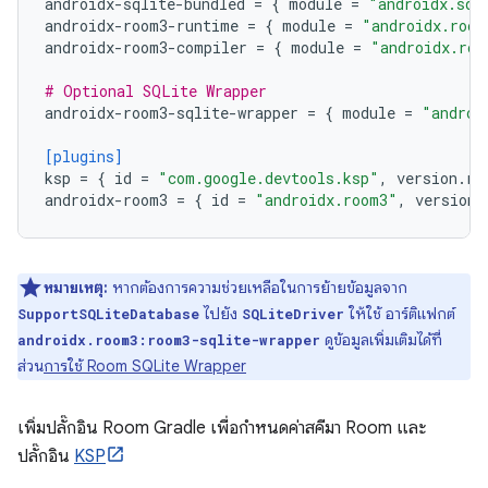
androidx-sqlite-bundled
=
{
module
=
"androidx.sql
androidx-room3-runtime
=
{
module
=
"androidx.room
androidx-room3-compiler
=
{
module
=
"androidx.roo
# Optional SQLite Wrapper
androidx-room3-sqlite-wrapper
=
{
module
=
"androi
[plugins]
ksp
=
{
id
=
"com.google.devtools.ksp"
,
version
.
re
androidx-room3
=
{
id
=
"androidx.room3"
,
version
.
หมายเหตุ:
หากต้องการความช่วยเหลือในการย้ายข้อมูลจาก
ไปยัง
ให้ใช้ อาร์ติแฟกต์
SupportSQLiteDatabase
SQLiteDriver
ดูข้อมูลเพิ่มเติมได้ที่
androidx.room3:room3-sqlite-wrapper
ส่วน
การใช้ Room SQLite Wrapper
เพิ่มปลั๊กอิน Room Gradle เพื่อกำหนดค่าสคีมา Room และ
ปลั๊กอิน
KSP