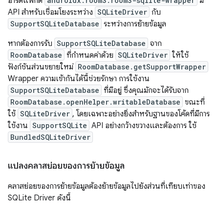
อาร์ติแฟกต์
androidx.room3:room3-sqlite-wrapper
มี
API สำหรับเชื่อมโยงระหว่าง
SQLiteDriver
กับ
SupportSQLiteDatabase
ระหว่างการย้ายข้อมูล
หากต้องการรับ
SupportSQLiteDatabase
จาก
RoomDatabase
ที่กำหนดค่าด้วย
SQLiteDriver
ให้ใช้
ฟังก์ชันส่วนขยายใหม่
RoomDatabase.getSupportWrapper
Wrapper ความเข้ากันได้นี้ช่วยรักษา การใช้งาน
SupportSQLiteDatabase
ที่มีอยู่ ซึ่งคุณมักจะได้รับจาก
RoomDatabase.openHelper.writableDatabase
ขณะที่
ใช้
SQLiteDriver
, โดยเฉพาะอย่างยิ่งสำหรับฐานของโค้ดที่มีการ
ใช้งาน
SupportSQLite
API อย่างกว้างขวางและต้องการ ใช้
BundledSQLiteDriver
แปลงคลาสย่อยของการย้ายข้อมูล
คลาสย่อยของการย้ายข้อมูลต้องย้ายข้อมูลไปยังส่วนที่เทียบเท่าของ
SQLite Driver ดังนี้