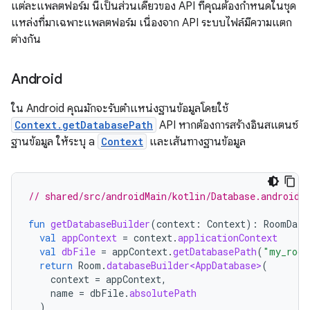
แต่ละแพลตฟอร์ม นี่เป็นส่วนเดียวของ API ที่คุณต้องกำหนดในชุด
แหล่งที่มาเฉพาะแพลตฟอร์ม เนื่องจาก API ระบบไฟล์มีความแตก
ต่างกัน
Android
ใน Android คุณมักจะรับตำแหน่งฐานข้อมูลโดยใช้
Context.getDatabasePath
API หากต้องการสร้างอินสแตนซ์
ฐานข้อมูล ให้ระบุ a
Context
และเส้นทางฐานข้อมูล
// shared/src/androidMain/kotlin/Database.android.
fun
getDatabaseBuilder
(
context
:
Context
):
RoomData
val
appContext
=
context
.
applicationContext
val
dbFile
=
appContext
.
getDatabasePath
(
"my_room
return
Room
.
databaseBuilder<AppDatabase>
(
context
=
appContext
,
name
=
dbFile
.
absolutePath
)