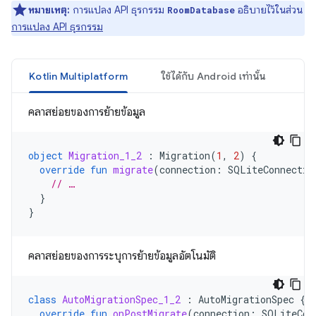
หมายเหตุ:
การแปลง API ธุรกรรม
อธิบายไว้ในส่วน
RoomDatabase
การแปลง API ธุรกรรม
Kotlin Multiplatform
ใช้ได้กับ Android เท่านั้น
คลาสย่อยของการย้ายข้อมูล
object
Migration_1_2
:
Migration
(
1
,
2
)
{
override
fun
migrate
(
connection
:
SQLiteConnectio
// …
}
}
คลาสย่อยของการระบุการย้ายข้อมูลอัตโนมัติ
class
AutoMigrationSpec_1_2
:
AutoMigrationSpec
{
override
fun
onPostMigrate
(
connection
:
SQLiteCon