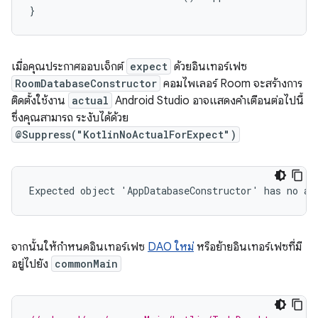
}
เมื่อคุณประกาศออบเจ็กต์
expect
ด้วยอินเทอร์เฟซ
RoomDatabaseConstructor
คอมไพเลอร์ Room จะสร้างการ
ติดตั้งใช้งาน
actual
Android Studio อาจแสดงคำเตือนต่อไปนี้
ซึ่งคุณสามารถ ระงับได้ด้วย
@Suppress("KotlinNoActualForExpect")
จากนั้นให้กำหนดอินเทอร์เฟซ
DAO ใหม่
หรือย้ายอินเทอร์เฟซที่มี
อยู่ไปยัง
commonMain