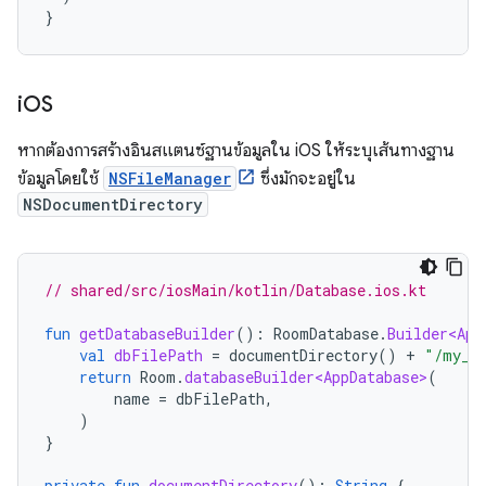
}
i
OS
หากต้องการสร้างอินสแตนซ์ฐานข้อมูลใน iOS ให้ระบุเส้นทางฐาน
ข้อมูลโดยใช้
NSFileManager
ซึ่งมักจะอยู่ใน
NSDocumentDirectory
// shared/src/iosMain/kotlin/Database.ios.kt
fun
getDatabaseBuilder
():
RoomDatabase
.
Builder<App
val
dbFilePath
=
documentDirectory
()
+
"/my_r
return
Room
.
databaseBuilder<AppDatabase>
(
name
=
dbFilePath
,
)
}
private
fun
documentDirectory
():
String
{