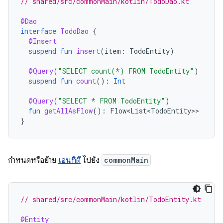
// shared/src/commonMain/kotlin/TodoDao.kt
@Dao
interface
TodoDao
{
@Insert
suspend
fun
insert
(
item
:
TodoEntity
)
@Query
(
"SELECT count(*) FROM TodoEntity"
)
suspend
fun
count
():
Int
@Query
(
"SELECT * FROM TodoEntity"
)
fun
getAllAsFlow
():
Flow<List<TodoEntity>
}
กำหนดหรือย้าย
เอนทิตี
ไปยัง
commonMain
// shared/src/commonMain/kotlin/TodoEntity.kt
@Entity