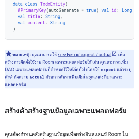
data
class
TodoEntity
(
@PrimaryKey
(
autoGenerate
=
true
)
val
id
:
Long
=
val
title
:
String
,
val
content
:
String
)
หมายเหตุ:
คุณสามารถใช้
การประกาศ expect / actual
เพื่อ
สร้างการติดตั้งใช้งาน Room เฉพาะแพลตฟอร์มได้ เช่น คุณสามารถเพิ่ม
DAO เฉพาะแพลตฟอร์มที่กำหนดไว้ในโค้ดทั่วไปโดยใช้
แล้วระบุ
expect
คำจำกัดความ
ด้วยการค้นหาเพิ่มเติมในชุดแหล่งที่มาเฉพาะ
actual
แพลตฟอร์ม
สร้างตัวสร้างฐานข้อมูลเฉพาะแพลตฟอร์ม
คุณต้องกำหนดตัวสร้างฐานข้อมูลเพื่อสร้างอินสแตนซ์ Room ใน