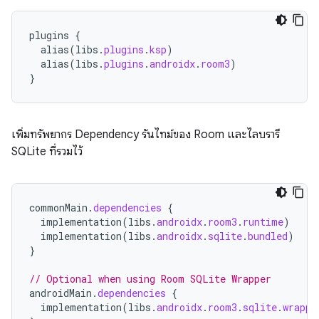
plugins
{
alias
(
libs
.
plugins
.
ksp
)
alias
(
libs
.
plugins
.
androidx
.
room3
)
}
เพิ่มทรัพยากร Dependency รันไทม์ของ Room และไลบรารี
SQLite ที่รวมไว้
commonMain
.
dependencies
{
implementation
(
libs
.
androidx
.
room3
.
runtime
)
implementation
(
libs
.
androidx
.
sqlite
.
bundled
)
}
// Optional when using Room SQLite Wrapper
androidMain
.
dependencies
{
implementation
(
libs
.
androidx
.
room3
.
sqlite
.
wrappe