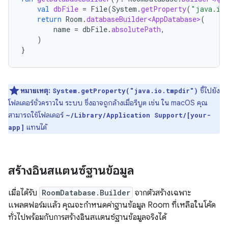
val
dbFile
=
File
(
System
.
getProperty
(
"java.io
return
Room
.
databaseBuilder<AppDatabase>
(
name
=
dbFile
.
absolutePath
,
)
}
หมายเหตุ:
ชี้ไปยัง
System.getProperty("java.io.tmpdir")
โฟลเดอร์ชั่วคราวใน ระบบ ซึ่งอาจถูกล้างเมื่อรีบูต เช่น ใน macOS คุณ
สามารถใช้โฟลเดอร์
~/Library/Application Support/[your-
แทนได้
app]
สร้างอินสแตนซ์ฐานข้อมูล
เมื่อได้รับ
RoomDatabase.Builder
จากตัวสร้างเฉพาะ
แพลตฟอร์มแล้ว คุณจะกำหนดค่าฐานข้อมูล Room ที่เหลือในโค้ด
ทั่วไปพร้อมกับการสร้างอินสแตนซ์ฐานข้อมูลจริงได้