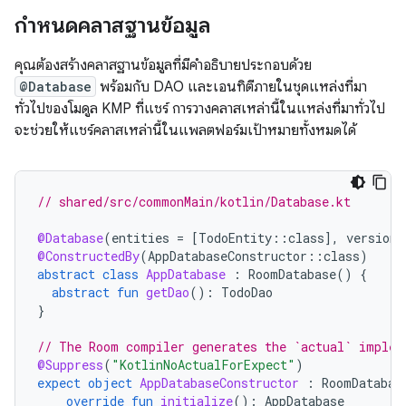
กำหนดคลาสฐานข้อมูล
คุณต้องสร้างคลาสฐานข้อมูลที่มีคำอธิบายประกอบด้วย
@Database
พร้อมกับ DAO และเอนทิตีภายในชุดแหล่งที่มา
ทั่วไปของโมดูล KMP ที่แชร์ การวางคลาสเหล่านี้ในแหล่งที่มาทั่วไป
จะช่วยให้แชร์คลาสเหล่านี้ในแพลตฟอร์มเป้าหมายทั้งหมดได้
// shared/src/commonMain/kotlin/Database.kt
@Database
(
entities
=
[
TodoEntity
::
class
]
,
version
@ConstructedBy
(
AppDatabaseConstructor
::
class
)
abstract
class
AppDatabase
:
RoomDatabase
()
{
abstract
fun
getDao
():
TodoDao
}
// The Room compiler generates the `actual` implem
@Suppress
(
"KotlinNoActualForExpect"
)
expect
object
AppDatabaseConstructor
:
RoomDatabas
override
fun
initialize
():
AppDatabase