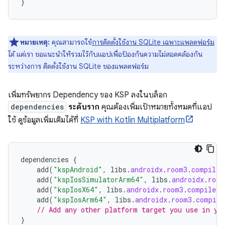
}
หมายเหตุ:
คุณสามารถใช้
การติดตั้งใช้งาน SQLite เฉพาะแพลตฟอร์ม
ได้ แต่เรา ขอแนะนำให้รวมไว้กับแอปเพื่อป้องกันความไม่สอดคล้องกัน
ระหว่างการ ติดตั้งใช้งาน SQLite ของแพลตฟอร์ม
เพิ่มทรัพยากร Dependency ของ KSP ลงในบล็อก
dependencies
ระดับราก
คุณต้องเพิ่มเป้าหมายทั้งหมดที่แอป
ใช้ ดูข้อมูลเพิ่มเติมได้ที่
KSP with Kotlin Multiplatform
dependencies
{
add
(
"kspAndroid"
,
libs
.
androidx
.
room3
.
compiler
add
(
"kspIosSimulatorArm64"
,
libs
.
androidx
.
room
add
(
"kspIosX64"
,
libs
.
androidx
.
room3
.
compiler
)
add
(
"kspIosArm64"
,
libs
.
androidx
.
room3
.
compile
// Add any other platform target you use in yo
}