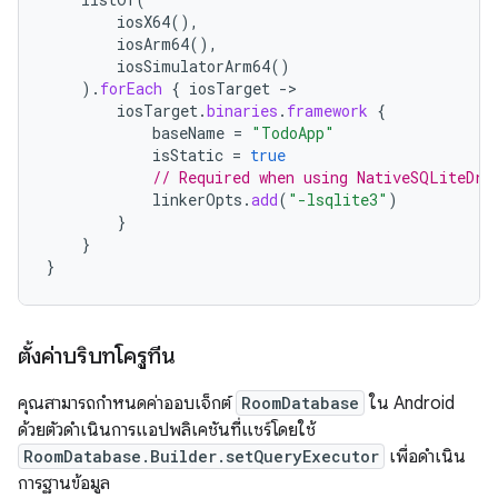
iosX64
(),
iosArm64
(),
iosSimulatorArm64
()
).
forEach
{
iosTarget
-
iosTarget
.
binaries
.
framework
{
baseName
=
"TodoApp"
isStatic
=
true
// Required when using NativeSQLiteDri
linkerOpts
.
add
(
"-lsqlite3"
)
}
}
}
ตั้งค่าบริบทโครูทีน
คุณสามารถกำหนดค่าออบเจ็กต์
RoomDatabase
ใน Android
ด้วยตัวดำเนินการแอปพลิเคชันที่แชร์โดยใช้
RoomDatabase.Builder.setQueryExecutor
เพื่อดำเนิน
การฐานข้อมูล