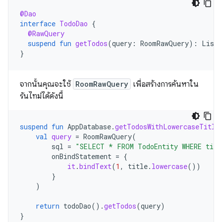
@Dao
interface
TodoDao
{
@RawQuery
suspend
fun
getTodos
(
query
:
RoomRawQuery
):
List<
}
จากนั้นคุณจะใช้
RoomRawQuery
เพื่อสร้างการค้นหาใน
รันไทม์ได้ดังนี้
suspend
fun
AppDatabase
.
getTodosWithLowercaseTitle
val
query
=
RoomRawQuery
(
sql
=
"SELECT * FROM TodoEntity WHERE titl
onBindStatement
=
{
it
.
bindText
(
1
,
title
.
lowercase
())
}
)
return
todoDao
().
getTodos
(
query
)
}