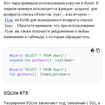
Вот пара примеров использования корутин в Room. В
первом примере используется функция
suspend
для
возврата списка объектов
User
, а во втором —
Flow
из Kotlin для асинхронного возврата списка
User
. Обратите внимание, что при использовании
Flow
вы также получаете уведомления о любых
изменениях в таблицах, к которым обращаетесь.
@Query
(
"SELECT * FROM Users"
)
suspend
fun
getUsers
():
List<User>
@Query
(
"SELECT * FROM Users"
)
fun
getUsers
():
Flow<List<User>
SQLite KTX
Расширения SQLite заключают код, связанный с SQL, в