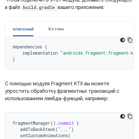
Чтобы подключить этот модуль, добавьте следующее
в файл
build.gradle
вашего приложения:
классный
Котлин
dependencies
{
implementation
"androidx.fragment:fragment-ktx
}
С помощью модуля Fragment KTX вы можете
упростить обработку фрагментных транзакций с
использованием лямбда-функций, например:
fragmentManager
().
commit
{
addToBackStack
(
"..."
)
setCustomAnimations
(