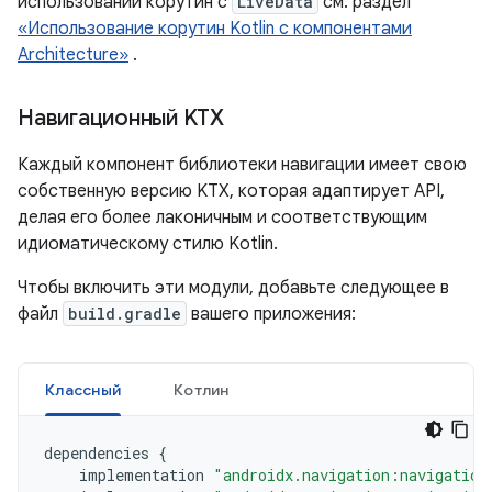
использовании корутин с
LiveData
см. раздел
«Использование корутин Kotlin с компонентами
Architecture»
.
Навигационный KTX
Каждый компонент библиотеки навигации имеет свою
собственную версию KTX, которая адаптирует API,
делая его более лаконичным и соответствующим
идиоматическому стилю Kotlin.
Чтобы включить эти модули, добавьте следующее в
файл
build.gradle
вашего приложения:
Классный
Котлин
dependencies
{
implementation
"androidx.navigation:navigation