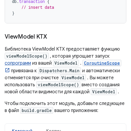
db
.
transaction
{
// insert data
}
View
Model KTX
Библиотека ViewModel KTX предоставляет функцию
viewModelScope()
, которая упрощает запуск
сопрограмм
из вашей
ViewModel
.
CoroutineScope
привязана к
Dispatchers.Main
и автоматически
отменяется при очистке
ViewModel
. Вы можете
использовать
viewModelScope()
вместо создания
новой области видимости для каждой
ViewModel
.
Чтобы подключить этот модуль, добавьте следующее
в файл
build.gradle
вашего приложения:
Классный
Котлин