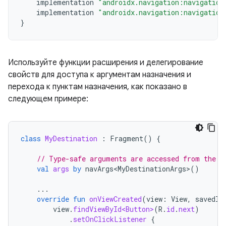
implementation
"androidx.navigation:navigation
implementation
"androidx.navigation:navigation
}
Используйте функции расширения и делегирование
свойств для доступа к аргументам назначения и
перехода к пунктам назначения, как показано в
следующем примере:
class
MyDestination
:
Fragment
()
{
// Type-safe arguments are accessed from the b
val
args
by
navArgs<MyDestinationArgs>
()
...
override
fun
onViewCreated
(
view
:
View
,
savedIn
view
.
findViewById<Button>
(
R
.
id
.
next
)
.
setOnClickListener
{