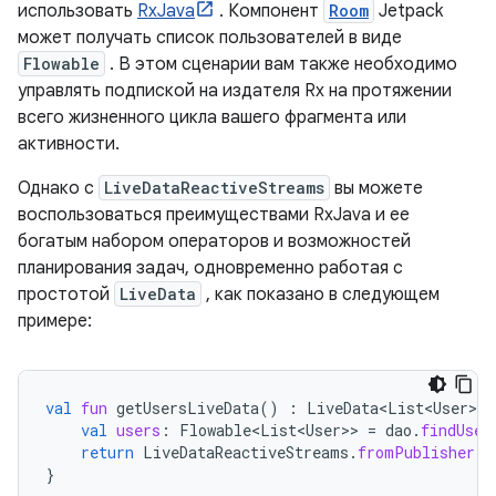
использовать
RxJava
. Компонент
Room
Jetpack
может получать список пользователей в виде
Flowable
. В этом сценарии вам также необходимо
управлять подпиской на издателя Rx на протяжении
всего жизненного цикла вашего фрагмента или
активности.
Однако с
LiveDataReactiveStreams
вы можете
воспользоваться преимуществами RxJava и ее
богатым набором операторов и возможностей
планирования задач, одновременно работая с
простотой
LiveData
, как показано в следующем
примере:
val
fun
getUsersLiveData
()
:
LiveData<List<User>
>
val
users
:
Flowable<List<User>
>
=
dao
.
findUser
return
LiveDataReactiveStreams
.
fromPublisher
(
u
}