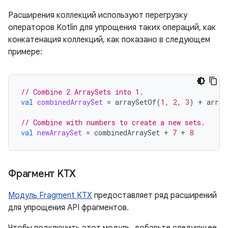
Расширения коллекций используют перегрузку
операторов Kotlin для упрощения таких операций, как
конкатенация коллекций, как показано в следующем
примере:
// Combine 2 ArraySets into 1.
val
combinedArraySet
=
arraySetOf
(
1
,
2
,
3
)
+
array
// Combine with numbers to create a new sets.
val
newArraySet
=
combinedArraySet
+
7
+
8
Фрагмент KTX
Модуль Fragment KTX
предоставляет ряд расширений
для упрощения API фрагментов.