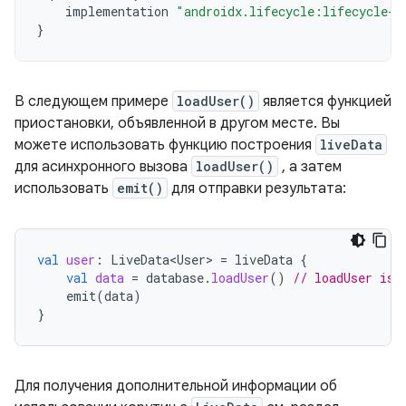
implementation
"androidx.lifecycle:lifecycle-l
}
В следующем примере
loadUser()
является функцией
приостановки, объявленной в другом месте. Вы
можете использовать функцию построения
liveData
для асинхронного вызова
loadUser()
, а затем
использовать
emit()
для отправки результата:
val
user
:
LiveData<User>
=
liveData
{
val
data
=
database
.
loadUser
()
// loadUser is 
emit
(
data
)
}
Для получения дополнительной информации об