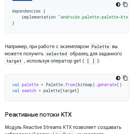
dependencies
{
implementation
"androidx.palette:palette-ktx:1
}
Например, при работе с экземпляром
Palette
вы
можете получить
selected
образец для заданного
target
, используя оператор get (
[ ]
):
val
palette
=
Palette
.
from
(
bitmap
).
generate
()
val
swatch
=
palette
[
target
]
Реактивные потоки KTX
Модуль Reactive Streams KTX позволяет создавать