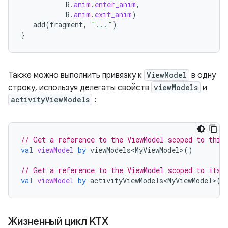
R
.
anim
.
enter_anim
,
R
.
anim
.
exit_anim
)
add
(
fragment
,
"..."
)
}
Также можно выполнить привязку к
ViewModel
в одну
строку, используя делегаты свойств
viewModels
и
activityViewModels
:
// Get a reference to the ViewModel scoped to this
val
viewModel
by
viewModels<MyViewModel>
()
// Get a reference to the ViewModel scoped to its 
val
viewModel
by
activityViewModels<MyViewModel>
()
Жизненный цикл KTX