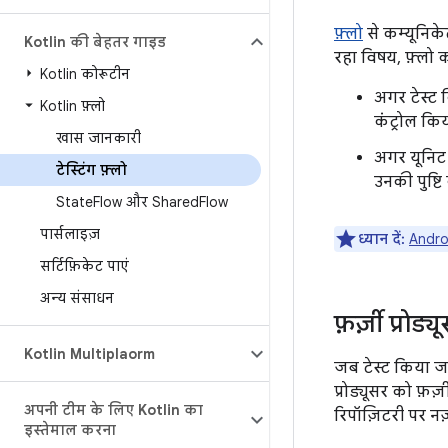
फ़्लो
से कम्यूनिके
Kotlin की बेहतर गाइड
रहा विषय, फ़्लो 
Kotlin कोरूटीन
अगर टेस्ट क
Kotlin फ़्लो
कंट्रोल कि
खास जानकारी
अगर यूनिट 
टेस्टिंग फ़्लो
उनकी पुष्ट
State
Flow और Shared
Flow
पार्सलाइज़
ध्यान दें:
Androi
सर्टिफ़िकेट पाएं
अन्य संसाधन
फ़र्ज़ी प्रोड
Kotlin Multiplatform
जब टेस्ट किया जा
प्रोड्यूसर को फ़
अपनी टीम के लिए Kotlin का
रिपॉज़िटरी पर नज़र
इस्तेमाल करना