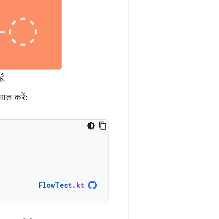
है.
माल करें:
FlowTest
.
kt