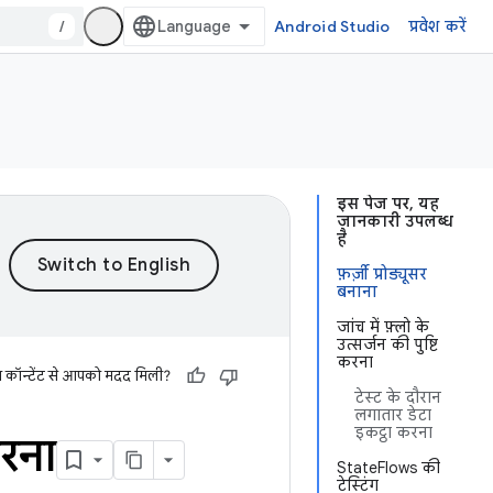
/
Android Studio
प्रवेश करें
इस पेज पर, यह
जानकारी उपलब्ध
है
फ़र्ज़ी प्रोड्यूसर
बनाना
जांच में फ़्लो के
उत्सर्जन की पुष्टि
करना
स कॉन्टेंट से आपको मदद मिली?
टेस्ट के दौरान
लगातार डेटा
इकट्ठा करना
रना
StateFlows की
टेस्टिंग