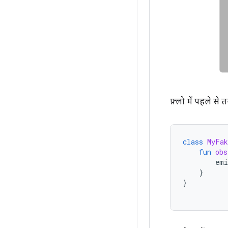
फ़्लो में पहले स
class
MyFak
fun
obs
emi
}
}