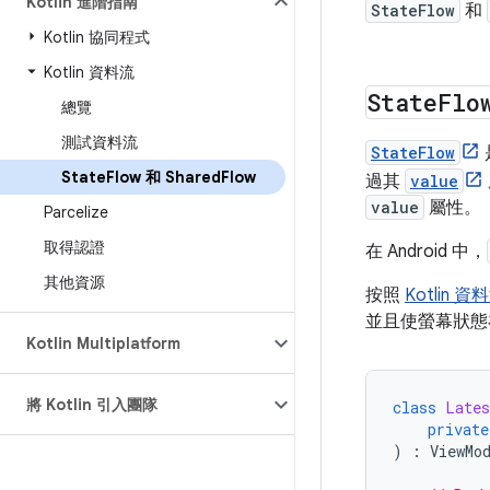
Kotlin 進階指南
StateFlow
和
Kotlin 協同程式
Kotlin 資料流
State
Flo
總覽
測試資料流
StateFlow
State
Flow 和 Shared
Flow
過其
value
value
屬性。
Parcelize
取得認證
在 Android 中，
其他資源
按照
Kotlin 資
並且使螢幕狀態
Kotlin Multiplatform
將 Kotlin 引入團隊
class
Lates
private
)
:
ViewMo