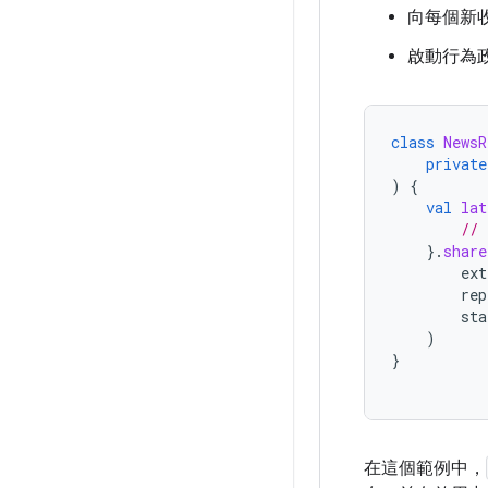
向每個新
啟動行為
class
NewsR
private
)
{
val
lat
// 
}.
share
ext
rep
sta
)
}
在這個範例中，