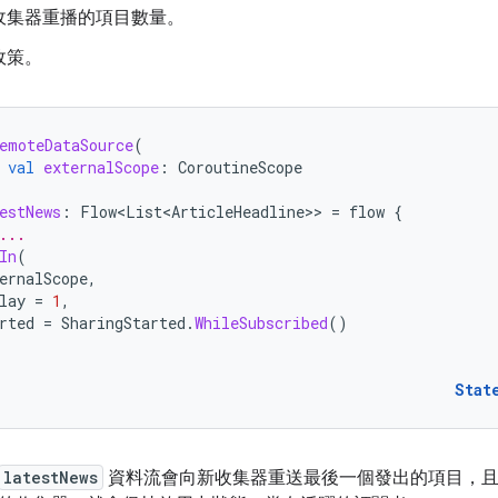
收集器重播的項目數量。
政策。
emoteDataSource
(
val
externalScope
:
CoroutineScope
estNews
:
Flow<List<ArticleHeadline>
>
=
flow
{
...
In
(
ernalScope
,
lay
=
1
,
rted
=
SharingStarted
.
WhileSubscribed
()
Stat
latestNews
資料流會向新收集器重送最後一個發出的項目，