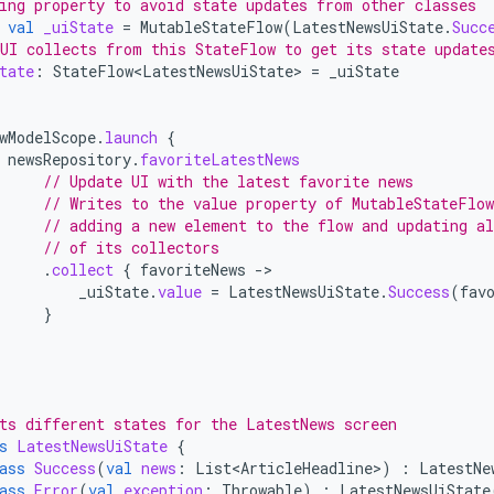
ing property to avoid state updates from other classes
val
_uiState
=
MutableStateFlow
(
LatestNewsUiState
.
Succ
UI collects from this StateFlow to get its state update
tate
:
StateFlow<LatestNewsUiState>
=
_uiState
wModelScope
.
launch
{
newsRepository
.
favoriteLatestNews
// Update UI with the latest favorite news
// Writes to the value property of MutableStateFlow
// adding a new element to the flow and updating al
// of its collectors
.
collect
{
favoriteNews
-
_uiState
.
value
=
LatestNewsUiState
.
Success
(
fav
}
ts different states for the LatestNews screen
s
LatestNewsUiState
{
ass
Success
(
val
news
:
List<ArticleHeadline>
)
:
LatestNe
ass
Error
(
val
exception
:
Throwable
)
:
LatestNewsUiState