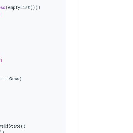
ess
(
emptyList
()))
s
,
l
oriteNews
)
wsUiState
()
()