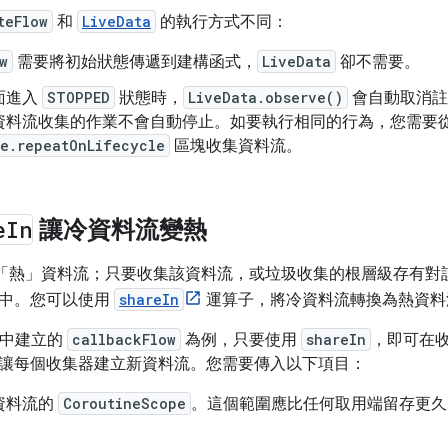
teFlow
和
LiveData
的執行方式不同：
w
需要將初始狀態傳遞到建構函式，
LiveData
卻不需要。
面進入
STOPPED
狀態時，
LiveData.observe()
會自動取消註
資料流收集的作業不會自動停止。如要執行相同的行為，您需要
le.repeatOnLifecycle
區塊收集資料流。
e
In
讓冷資料流變熱
「熱」
資料流；只要收集該資料流，或垃圾收集的根層級存有對
中。您可以使用
shareIn
運算子，將冷資料流轉換為熱資料
中建立的
callbackFlow
為例，只要使用
shareIn
，即可在收集
讓每個收集器建立新資料流。您需要傳入以下項目：
資料流的
CoroutineScope
。這個範圍應比任何取用端留存更久