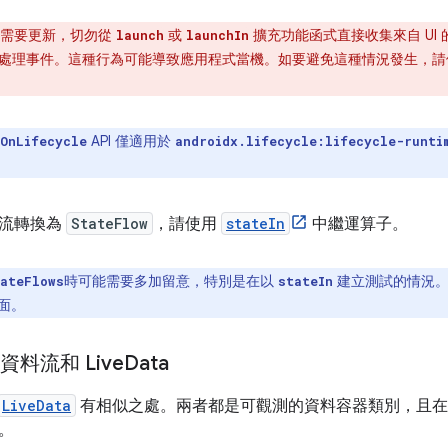
I 需要更新，切勿從
或
擴充功能函式直接收集來自 UI
launch
launchIn
處理事件。這種行為可能導致應用程式當機。如要避免這種情況發生，
API 僅適用於
OnLifecycle
androidx.lifecycle:lifecycle-runti
料流轉換為
StateFlow
，請使用
stateIn
中繼運算子。
時可能需要多加留意，特別是在以
建立測試的情況
ateFlows
stateIn
面。
、資料流和 Live
Data
LiveData
有相似之處。兩者都是可觀測的資料容器類別，且在
。