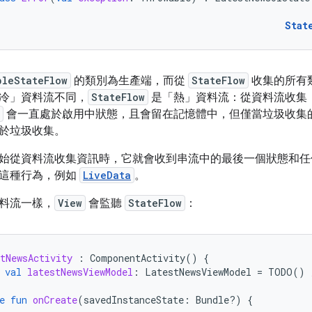
Stat
bleStateFlow
的類別為生產端，而從
StateFlow
收集的所有
冷」
資料流不同，
StateFlow
是「熱」
資料流：從資料流收集
會一直處於啟用中狀態，且會留在記憶體中，但僅當垃圾收集
於垃圾收集。
始從資料流收集資訊時，它就會收到串流中的最後一個狀態和任
這種行為，例如
LiveData
。
料流一樣，
View
會監聽
StateFlow
：
tNewsActivity
:
ComponentActivity
()
{
val
latestNewsViewModel
:
LatestNewsViewModel
=
TODO
()
e
fun
onCreate
(
savedInstanceState
:
Bundle?)
{