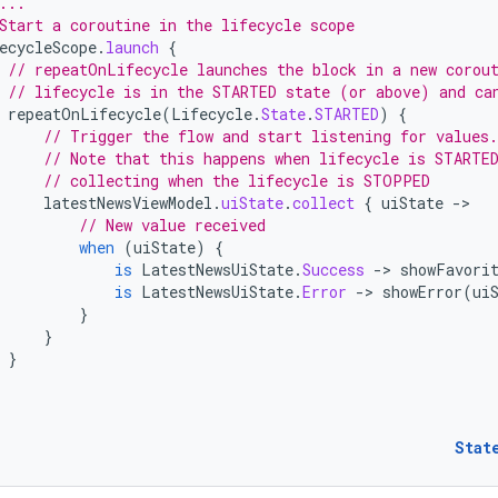
...
Start a coroutine in the lifecycle scope
ecycleScope
.
launch
{
// repeatOnLifecycle launches the block in a new corou
// lifecycle is in the STARTED state (or above) and ca
repeatOnLifecycle
(
Lifecycle
.
State
.
STARTED
)
{
// Trigger the flow and start listening for values.
// Note that this happens when lifecycle is STARTE
// collecting when the lifecycle is STOPPED
latestNewsViewModel
.
uiState
.
collect
{
uiState
-
// New value received
when
(
uiState
)
{
is
LatestNewsUiState
.
Success
-
>
showFavori
is
LatestNewsUiState
.
Error
-
>
showError
(
ui
}
}
}
Stat