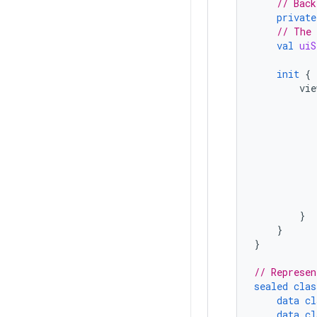
// Back
private
// The 
val
uiS
init
{
vie
}
}
}
// Represen
sealed
clas
data
cl
data
cl