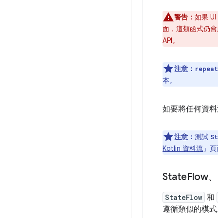
警告：
如果 U
面，這類函式仍會
API。
注意：
repeat
本。
如要將任何資
注意：
測試
St
Kotlin 資料流
」頁
State
Flow
StateFlow
和
遵循類似的模式