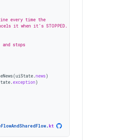
tine every time the
ncels it when it's STOPPED.
D and stops
teNews
(
uiState
.
news
)
State
.
exception
)
eFlowAndSharedFlow
.
kt