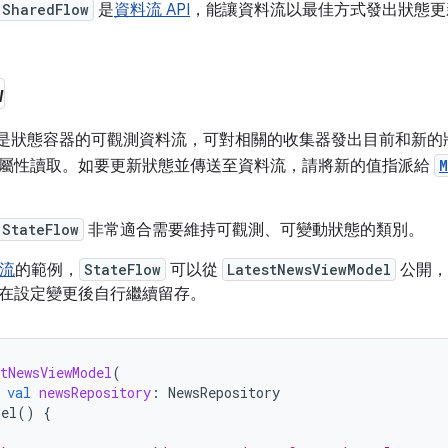
SharedFlow
是
資料流 API
，能讓資料流以最佳方式發出狀態更
w
是狀態容器的可觀測資料流，可對相關的收集器發出目前和新的
屬性讀取。如要更新狀態並傳送至資料流，請將新的值指派給
M
StateFlow
非常適合需要維持可觀測、可變動狀態的類別。
料流
的範例，
StateFlow
可以從
LatestNewsViewModel
公開
在設定變更後自行繼續留存。
tNewsViewModel
(
val
newsRepository
:
NewsRepository
del
()
{