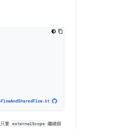
eFlowAndSharedFlow
.
kt
且只要
externalScope
繼續留