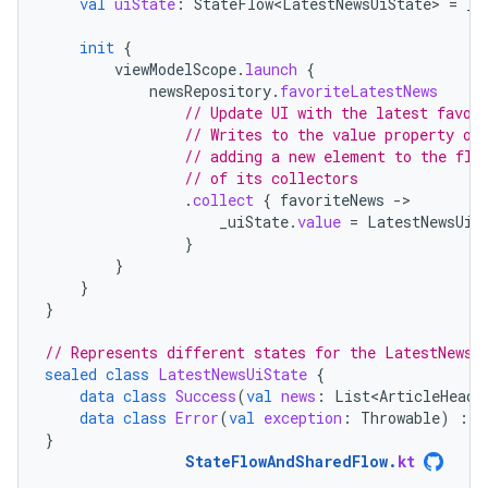
val
uiState
:
StateFlow<LatestNewsUiState>
=
_u
init
{
viewModelScope
.
launch
{
newsRepository
.
favoriteLatestNews
// Update UI with the latest favor
// Writes to the value property of
// adding a new element to the flo
// of its collectors
.
collect
{
favoriteNews
-
_uiState
.
value
=
LatestNewsUiS
}
}
}
}
// Represents different states for the LatestNews 
sealed
class
LatestNewsUiState
{
data
class
Success
(
val
news
:
List<ArticleHeadl
data
class
Error
(
val
exception
:
Throwable
)
:
L
}
StateFlowAndSharedFlow
.
kt