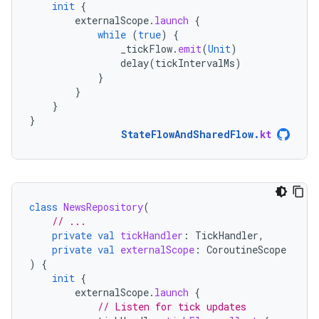
init
{
externalScope
.
launch
{
while
(
true
)
{
_tickFlow
.
emit
(
Unit
)
delay
(
tickIntervalMs
)
}
}
}
}
StateFlowAndSharedFlow
.
kt
class
NewsRepository
(
// ...
private
val
tickHandler
:
TickHandler
,
private
val
externalScope
:
CoroutineScope
)
{
init
{
externalScope
.
launch
{
// Listen for tick updates