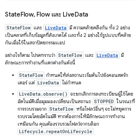
State
Flow
,
Flow และ Live
Data
StateFlow
และ
LiveData
มี ความคล้ายคลึงกัน ทั้ง 2 อย่าง
เป็นคลาสที่เก็บข้อมูลที่สังเกตได้ และทั้ง 2 อย่างใช้รูปแบบที่คล้าย
กันเมื่อใช้ในสถาปัตยกรรมแอป
อย่างไรก็ตาม โปรดทราบว่า
StateFlow
และ
LiveData
มี
ลักษณะการทำงานที่แตกต่างกันดังนี้
StateFlow
กำหนดให้ส่งสถานะเริ่มต้นไปยังคอนสตรัก
เตอร์ แต่
LiveData
ไม่กำหนด
LiveData.observe()
จะยกเลิกการลงทะเบียนผู้ใช้โดย
อัตโนมัติเมื่อมุมมองเปลี่ยนเป็นสถานะ
STOPPED
ในขณะที่
การรวบรวมจาก
StateFlow
หรือโฟลว์อื่นๆ จะไม่หยุดการ
รวบรวมโดยอัตโนมัติ หากต้องการให้มีลักษณะการทำงาน
เหมือนกัน คุณต้องรวบรวมโฟลว์จากบล็อก
Lifecycle.repeatOnLifecycle