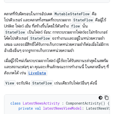
คลาสที่รับผิดชอบในการอัปเดต
MutableStateFlow
คือ
โปรดิวเซอร์ และคลาสทั้งหมดที่รวบรวมจาก
StateFlow
คือผู้ใช้
Unlike โฟลว์
เย็น
ที่สร้างขึ้นโดยใช้ตัวสร้าง
flow
นั้น
StateFlow
เป็นโฟลว์
ร้อน
: การรวบรวมจากโฟลว์จะไม่ทริกเกอร์
โค้ดโปรดิวเซอร์
StateFlow
จะทำงานและอยู่ในหน่วยความจำ
เสมอ และจะมีสิทธิ์ได้รับการเก็บกวาดหน่วยความจำก็ต่อเมื่อไม่มีการ
อ้างอิงอื่นๆ จากรูทการเก็บกวาดหน่วยความจำ
เมื่อผู้ใช้ใหม่เริ่มรวบรวมจากโฟลว์ ผู้ใช้จะได้รับสถานะล่าสุดในสตรีม
และสถานะต่อๆ มา คุณจะเห็นลักษณะการทำงานนี้ ในคลาสอื่นๆ ที่
สังเกตได้ เช่น
LiveData
View
จะรับฟัง
StateFlow
เช่นเดียวกับโฟลว์อื่นๆ ดังนี้
class
LatestNewsActivity
:
ComponentActivity
()
{
private
val
latestNewsViewModel
:
LatestNewsVie