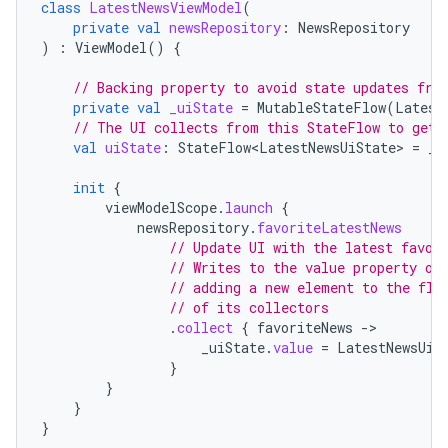
class
LatestNewsViewModel
(
private
val
newsRepository
:
NewsRepository
)
:
ViewModel
()
{
// Backing property to avoid state updates fro
private
val
_uiState
=
MutableStateFlow
(
Latest
// The UI collects from this StateFlow to get 
val
uiState
:
StateFlow<LatestNewsUiState>
=
_u
init
{
viewModelScope
.
launch
{
newsRepository
.
favoriteLatestNews
// Update UI with the latest favor
// Writes to the value property of
// adding a new element to the flo
// of its collectors
.
collect
{
favoriteNews
-
_uiState
.
value
=
LatestNewsUiS
}
}
}
}