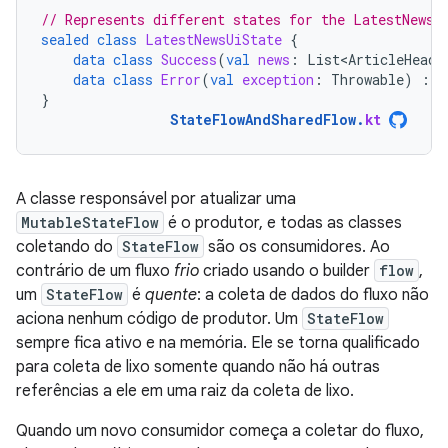
// Represents different states for the LatestNews 
sealed
class
LatestNewsUiState
{
data
class
Success
(
val
news
:
List<ArticleHeadl
data
class
Error
(
val
exception
:
Throwable
)
:
L
}
StateFlowAndSharedFlow
.
kt
A classe responsável por atualizar uma
MutableStateFlow
é o produtor, e todas as classes
coletando do
StateFlow
são os consumidores. Ao
contrário de um fluxo
frio
criado usando o builder
flow
,
um
StateFlow
é
quente
: a coleta de dados do fluxo não
aciona nenhum código de produtor. Um
StateFlow
sempre fica ativo e na memória. Ele se torna qualificado
para coleta de lixo somente quando não há outras
referências a ele em uma raiz da coleta de lixo.
Quando um novo consumidor começa a coletar do fluxo,