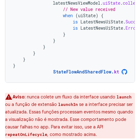
latestNewsViewModel
.
uiState
.
collec
// New value received
when
(
uiState
)
{
is
LatestNewsUiState
.
Succe
is
LatestNewsUiState
.
Error
}
}
}
}
}
}
StateFlowAndSharedFlow
.
kt
Aviso
: nunca colete um fluxo da interface usando
launch
ou a função de extensão
se a interface precisar ser
launchIn
atualizada. Essas funções processam eventos mesmo quando
a visualização não é mostrada. Esse comportamento pode
causar falhas no app. Para evitar isso, use a API
, como mostrado acima.
repeatOnLifecycle