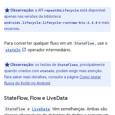
Observação:
a API
está disponível
repeatOnLifecycle
apenas nas versões da biblioteca
e mais
androidx.lifecycle:lifecycle-runtime-ktx:2.4.0
recentes.
Para converter qualquer fluxo em um
StateFlow
, use o
stateIn
operador intermediário.
Observação:
os testes de
, principalmente
StateFlows
quando criados com
, podem exigir mais atenção.
stateIn
Para saber mais detalhes, consulte a página
Como testar
fluxos do Kotlin no Android
.
State
Flow
,
Flow e Live
Data
StateFlow
e
LiveData
têm semelhanças. Ambas são