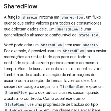
Shared
Flow
A função
shareIn
retorna um
SharedFlow
, um fluxo
quente que emite valores para todos os consumidores
que coletam dados dele. Um
SharedFlow
é uma
generalização altamente configurável de
StateFlow
.
Você pode criar um
SharedFlow
sem usar
shareIn
.
Por exemplo, é possível usar um
SharedFlow
para enviar
marcações ao restante do app para que todo o
conteúdo seja atualizado periodicamente ao mesmo
tempo. Além de buscar as notícias mais recentes, você
também pode atualizar a seção de informações do
usuário com a coleção de temas favoritos dele. No
snippet de código a seguir, um
TickHandler
expõe um
SharedFlow
para que outras classes saibam quando
atualizar o conteúdo. Como acontece com o
StateFlow
, use uma propriedade de backup do tipo
MutableSharedFlow
em uma classe para enviar itens