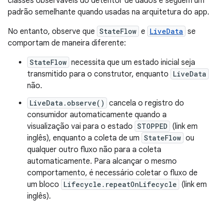
classes observáveis do detentor de dados e seguem um
padrão semelhante quando usadas na arquitetura do app.
No entanto, observe que
StateFlow
e
LiveData
se
comportam de maneira diferente:
StateFlow
necessita que um estado inicial seja
transmitido para o construtor, enquanto
LiveData
não.
LiveData.observe()
cancela o registro do
consumidor automaticamente quando a
visualização vai para o estado
STOPPED
(link em
inglês), enquanto a coleta de um
StateFlow
ou
qualquer outro fluxo não para a coleta
automaticamente. Para alcançar o mesmo
comportamento, é necessário coletar o fluxo de
um bloco
Lifecycle.repeatOnLifecycle
(link em
inglês).