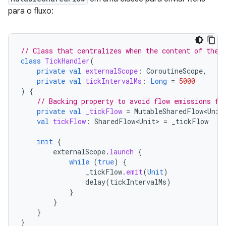
para o fluxo:
// Class that centralizes when the content of the 
class
TickHandler
(
private
val
externalScope
:
CoroutineScope
,
private
val
tickIntervalMs
:
Long
=
5000
)
{
// Backing property to avoid flow emissions fr
private
val
_tickFlow
=
MutableSharedFlow<Unit
val
tickFlow
:
SharedFlow<Unit>
=
_tickFlow
init
{
externalScope
.
launch
{
while
(
true
)
{
_tickFlow
.
emit
(
Unit
)
delay
(
tickIntervalMs
)
}
}
}
}