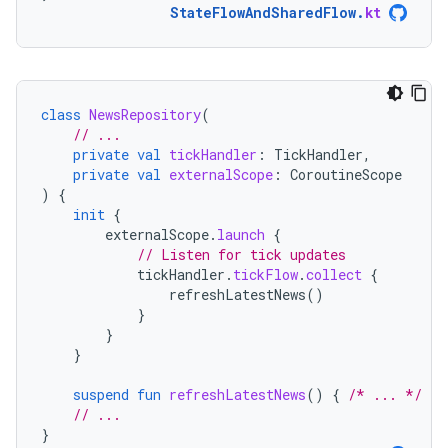
StateFlowAndSharedFlow
.
kt
class
NewsRepository
(
// ...
private
val
tickHandler
:
TickHandler
,
private
val
externalScope
:
CoroutineScope
)
{
init
{
externalScope
.
launch
{
// Listen for tick updates
tickHandler
.
tickFlow
.
collect
{
refreshLatestNews
()
}
}
}
suspend
fun
refreshLatestNews
()
{
/* ... */
}
// ...
}