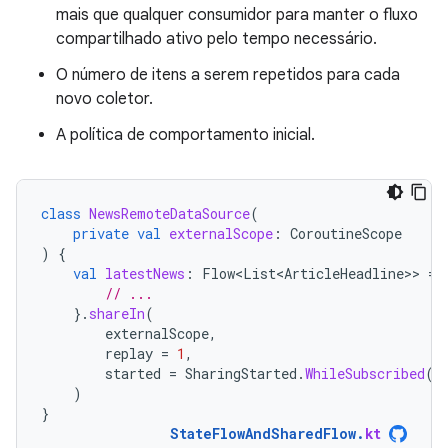
mais que qualquer consumidor para manter o fluxo
compartilhado ativo pelo tempo necessário.
O número de itens a serem repetidos para cada
novo coletor.
A política de comportamento inicial.
class
NewsRemoteDataSource
(
private
val
externalScope
:
CoroutineScope
)
{
val
latestNews
:
Flow<List<ArticleHeadline>
>
=
// ...
}.
shareIn
(
externalScope
,
replay
=
1
,
started
=
SharingStarted
.
WhileSubscribed
()
)
}
StateFlowAndSharedFlow
.
kt