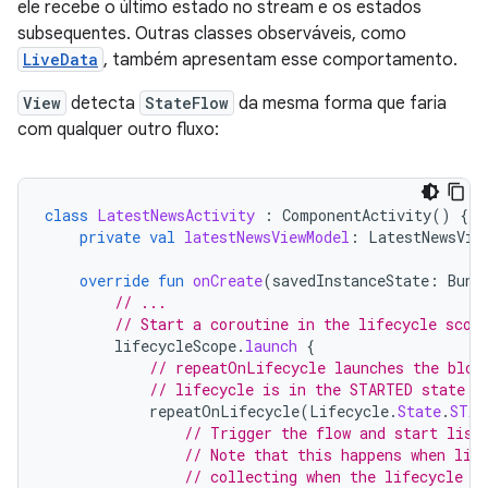
ele recebe o último estado no stream e os estados
subsequentes. Outras classes observáveis, como
LiveData
, também apresentam esse comportamento.
View
detecta
StateFlow
da mesma forma que faria
com qualquer outro fluxo:
class
LatestNewsActivity
:
ComponentActivity
()
{
private
val
latestNewsViewModel
:
LatestNewsVie
override
fun
onCreate
(
savedInstanceState
:
Bund
// ...
// Start a coroutine in the lifecycle scop
lifecycleScope
.
launch
{
// repeatOnLifecycle launches the bloc
// lifecycle is in the STARTED state (
repeatOnLifecycle
(
Lifecycle
.
State
.
STAR
// Trigger the flow and start list
// Note that this happens when lif
// collecting when the lifecycle i