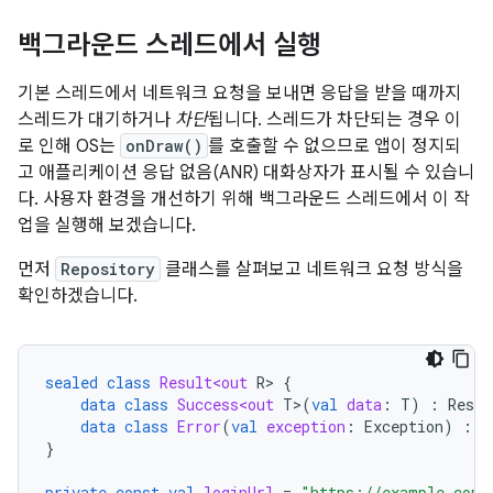
백그라운드 스레드에서 실행
기본 스레드에서 네트워크 요청을 보내면 응답을 받을 때까지
스레드가 대기하거나
차단
됩니다. 스레드가 차단되는 경우 이
로 인해 OS는
onDraw()
를 호출할 수 없으므로 앱이 정지되
고 애플리케이션 응답 없음(ANR) 대화상자가 표시될 수 있습니
다. 사용자 환경을 개선하기 위해 백그라운드 스레드에서 이 작
업을 실행해 보겠습니다.
먼저
Repository
클래스를 살펴보고 네트워크 요청 방식을
확인하겠습니다.
sealed
class
Result<out
R
>
{
data
class
Success<out
T
>
(
val
data
:
T
)
:
Resul
data
class
Error
(
val
exception
:
Exception
)
:
R
}
private
const
val
loginUrl
=
"https://example.com/