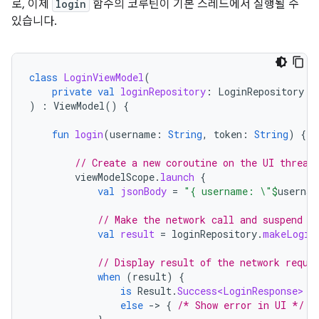
로, 이제
login
함수의 코루틴이 기본 스레드에서 실행될 수
있습니다.
class
LoginViewModel
(
private
val
loginRepository
:
LoginRepository
)
:
ViewModel
()
{
fun
login
(
username
:
String
,
token
:
String
)
{
// Create a new coroutine on the UI thread
viewModelScope
.
launch
{
val
jsonBody
=
"{ username: \"
$
usernam
// Make the network call and suspend e
val
result
=
loginRepository
.
makeLogin
// Display result of the network reque
when
(
result
)
{
is
Result
.
Success<LoginResponse>
-
else
-
>
{
/* Show error in UI */
}