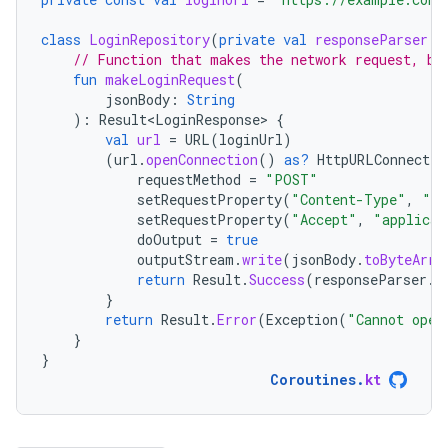
class
LoginRepository
(
private
val
responseParser
:
// Function that makes the network request, bl
fun
makeLoginRequest
(
jsonBody
:
String
):
Result<LoginResponse>
{
val
url
=
URL
(
loginUrl
)
(
url
.
openConnection
()
as?
HttpURLConnectio
requestMethod
=
"POST"
setRequestProperty
(
"Content-Type"
,
"ap
setRequestProperty
(
"Accept"
,
"applicat
doOutput
=
true
outputStream
.
write
(
jsonBody
.
toByteArra
return
Result
.
Success
(
responseParser
.
p
}
return
Result
.
Error
(
Exception
(
"Cannot open
}
}
Coroutines
.
kt