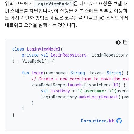
위의 코드에서
LoginViewModel
은 네트워크 요청을 보낼 때
UI 스레드를 차단합니다. 이 실행을 기본 스레드 외부로 이동하
는 가장 간단한 방법은 새로운 코루틴을 만들고 I/O 스레드에서
네트워크 요청을 실행하는 것입니다.
class
LoginViewModel
(
private
val
loginRepository
:
LoginRepository
)
:
ViewModel
()
{
fun
login
(
username
:
String
,
token
:
String
)
{
// Create a new coroutine to move the exec
viewModelScope
.
launch
(
Dispatchers
.
IO
)
{
val
jsonBody
=
"{ username: \"
$
usernam
loginRepository
.
makeLoginRequest
(
jsonB
}
}
}
Coroutines
.
kt