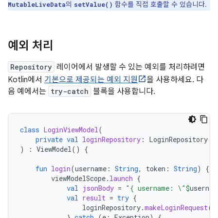
의
함수를 직접 호출할 수 있습니다.
MutableLiveData
setValue()
예외 처리
Repository
레이어에서 발생할 수 있는 예외를 처리하려면
Kotlin에서
기본으로 제공되는 예외 지원
을 사용하세요. 다
음 예에서는
try-catch
블록을 사용합니다.
class
LoginViewModel
(
private
val
loginRepository
:
LoginRepository
)
:
ViewModel
()
{
fun
login
(
username
:
String
,
token
:
String
)
{
viewModelScope
.
launch
{
val
jsonBody
=
"{ username: \"
$
usernam
val
result
=
try
{
loginRepository
.
makeLoginRequest
(
j
}
catch
(
e
:
Exception
)
{