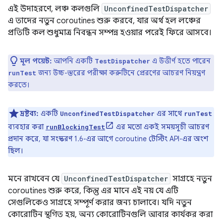
এই উদাহরণে, লঞ্চ কলগুলি
UnconfinedTestDispatcher
এ তাদের নতুন coroutines শুরু করবে, যার অর্থ হল লঞ্চের
প্রতিটি কল শুধুমাত্র নিবন্ধন সম্পন্ন হওয়ার পরেই ফিরে আসবে।
মূল পয়েন্ট:
আপনি একটি
এ উত্তীর্ণ হতে পারেন
TestDispatcher
জন্য উচ্চ-স্তরের পরীক্ষা করুটিনে প্রেরণের আচরণ নিয়ন্ত্রণ
runTest
করতে।
দ্রষ্টব্য:
একটি
এর সাথে
UnconfinedTestDispatcher
runTest
ব্যবহার করা
এর মতো একই সময়সূচী আচরণ
runBlockingTest
প্রদান করে, যা সংস্করণ 1.6-এর আগে coroutine টেস্টিং API-এর অংশ
ছিল।
মনে রাখবেন যে
UnconfinedTestDispatcher
সাগ্রহে নতুন
coroutines শুরু করে, কিন্তু এর মানে এই নয় যে এটি
সেগুলিকেও সাগ্রহে সম্পূর্ণ করার জন্য চালাবে। যদি নতুন
কোরোটিন স্থগিত হয়, অন্য কোরোটিনগুলি আবার কার্যকর করা