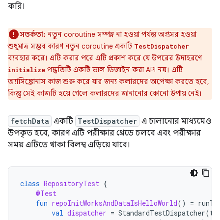
করি।
সতর্কতা:
নতুন coroutine সম্পন্ন না হওয়া পর্যন্ত অগ্রসর হওয়া
শুধুমাত্র সম্ভব কারণ নতুন coroutine একটি
TestDispatcher
ব্যবহার করে। এটি করার পরে এটি প্রকাশ করে যে উপরের উদাহরণে
পদ্ধতিটি একটি ভাল ডিজাইন করা API নয়। এটি
initialize
অ্যাসিঙ্ক্রোনাস কাজ শুরু করে যার জন্য কলারদের অপেক্ষা করতে হবে,
কিন্তু সেই কাজটি হয়ে গেলে কলারদের জানানোর কোনো উপায় নেই৷
fetchData
একটি
TestDispatcher
এ চালানোর মাধ্যমেও
উপকৃত হবে, কারণ এটি পরীক্ষার থ্রেডে চলবে এবং পরীক্ষার
সময় এটিতে থাকা বিলম্ব এড়িয়ে যাবে।
class
RepositoryTest
{
@Test
fun
repoInitWorksAndDataIsHelloWorld
()
=
runTe
val
dispatcher
=
StandardTestDispatcher
(
te