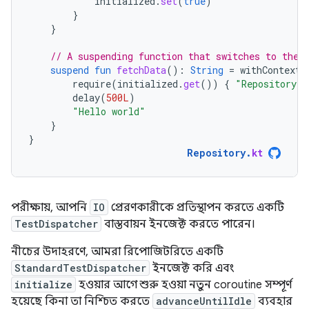
initialized
.
set
(
true
)
}
}
// A suspending function that switches to the 
suspend
fun
fetchData
():
String
=
withContext
(
require
(
initialized
.
get
())
{
"Repository s
delay
(
500L
)
"Hello world"
}
}
Repository
.
kt
পরীক্ষায়, আপনি
IO
প্রেরণকারীকে প্রতিস্থাপন করতে একটি
TestDispatcher
বাস্তবায়ন ইনজেক্ট করতে পারেন।
নীচের উদাহরণে, আমরা রিপোজিটরিতে একটি
StandardTestDispatcher
ইনজেক্ট করি এবং
initialize
হওয়ার আগে শুরু হওয়া নতুন coroutine সম্পূর্ণ
হয়েছে কিনা তা নিশ্চিত করতে
advanceUntilIdle
ব্যবহার