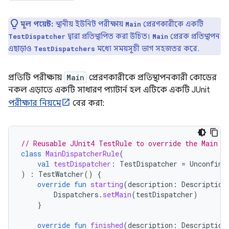
মূল পয়েন্ট:
স্থানীয় ইউনিট পরীক্ষায়
প্রেরণকারীকে একটি
Main
দ্বারা প্রতিস্থাপিত করা উচিত।
প্রেরক প্রতিস্থাপন
TestDispatcher
Main
এছাড়াও
মধ্যে সময়সূচী ভাগ সহজতর করে.
TestDispatchers
প্রতিটি পরীক্ষায়
Main
প্রেরণকারীকে প্রতিস্থাপনকারী কোডের
নকল এড়াতে একটি সাধারণ প্যাটার্ন হল এটিকে একটি JUnit
পরীক্ষার নিয়মে
বের করা:
// Reusable JUnit4 TestRule to override the Main d
class
MainDispatcherRule
(
val
testDispatcher
:
TestDispatcher
=
Unconfine
)
:
TestWatcher
()
{
override
fun
starting
(
description
:
Description
Dispatchers
.
setMain
(
testDispatcher
)
}
override
fun
finished
(
description
:
Description