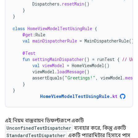
Dispatchers
.
resetMain
()
}
}
class
HomeViewModelTestUsingRule
{
@get
:
Rule
val
mainDispatcherRule
=
MainDispatcherRule
()
@Test
fun
settingMainDispatcher
()
=
runTest
{
// Use
val
viewModel
=
HomeViewModel
()
viewModel
.
loadMessage
()
assertEquals
(
"Greetings!"
,
viewModel
.
messa
}
}
HomeViewModelTestUsingRule
.
kt
এই নিয়ম বাস্তবায়ন ডিফল্টরূপে একটি
UnconfinedTestDispatcher
ব্যবহার করে, কিন্তু একটি
StandardTestDispatcher
একটি প্যারামিটার হিসাবে পাস