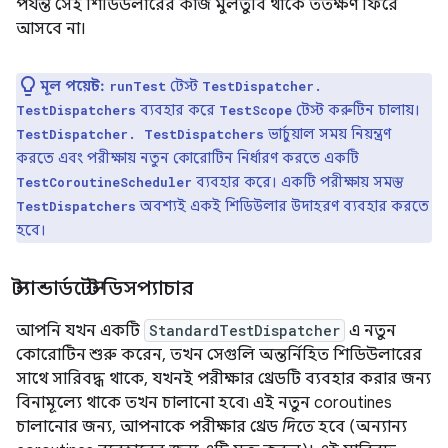
পর্যন্ত সেই শিডিউলারের কাজ মুলতুবি থাকে ততক্ষণ ফিরে
আসবে না।
মূল পয়েন্ট:
টেস্ট
runTest
TestDispatcher.
ব্যবহার করে
টেস্ট করুটিন চালায়।
TestDispatchers
TestScope
ভার্চুয়াল সময় নিয়ন্ত্রণ
TestDispatcher. TestDispatchers
করতে এবং পরীক্ষায় নতুন কোরোটিন নির্ধারণ করতে একটি
ব্যবহার করে। একটি পরীক্ষায় সমস্ত
TestCoroutineScheduler
অবশ্যই একই শিডিউলার উদাহরণ ব্যবহার করতে
TestDispatchers
হবে।
স্ট্যান্ডার্ডটেস্ট ডিসপ্যাচার
আপনি যখন একটি
StandardTestDispatcher
এ নতুন
কোরোটিন শুরু করেন, তখন সেগুলি অন্তর্নিহিত শিডিউলারের
সাথে সারিবদ্ধ থাকে, যখনই পরীক্ষার থ্রেডটি ব্যবহার করার জন্য
বিনামূল্যে থাকে তখন চালানো হবে৷ এই নতুন coroutines
চালানোর জন্য, আপনাকে পরীক্ষার থ্রেড
দিতে
হবে (অন্যান্য