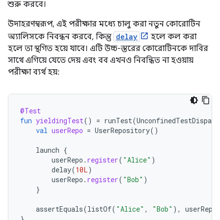
শুরু করবে।
উদাহরণস্বরূপ, এই পরীক্ষার মধ্যে চালু করা নতুন কোরোটিন
অ্যালিসকে নিবন্ধন করবে, কিন্তু
delay
হলে কল করা
হলে তা স্থগিত হয়ে যাবে। এটি উচ্চ-স্তরের কোরোটিনকে দাবির
সাথে এগিয়ে যেতে দেয় এবং বব এখনও নিবন্ধিত না হওয়ায়
পরীক্ষা ব্যর্থ হয়:
@Test
fun
yieldingTest
()
=
runTest
(
UnconfinedTestDispatc
val
userRepo
=
UserRepository
()
launch
{
userRepo
.
register
(
"Alice"
)
delay
(
10L
)
userRepo
.
register
(
"Bob"
)
}
assertEquals
(
listOf
(
"Alice"
,
"Bob"
),
userRepo
}