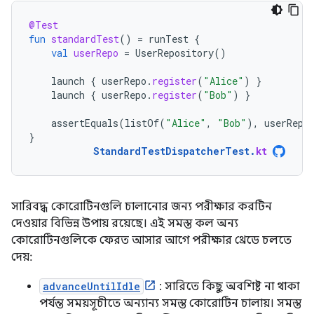
@Test
fun
standardTest
()
=
runTest
{
val
userRepo
=
UserRepository
()
launch
{
userRepo
.
register
(
"Alice"
)
}
launch
{
userRepo
.
register
(
"Bob"
)
}
assertEquals
(
listOf
(
"Alice"
,
"Bob"
),
userRepo
}
StandardTestDispatcherTest
.
kt
সারিবদ্ধ কোরোটিনগুলি চালানোর জন্য পরীক্ষার করটিন
দেওয়ার বিভিন্ন উপায় রয়েছে। এই সমস্ত কল অন্য
কোরোটিনগুলিকে ফেরত আসার আগে পরীক্ষার থ্রেডে চলতে
দেয়:
advanceUntilIdle
: সারিতে কিছু অবশিষ্ট না থাকা
পর্যন্ত সময়সূচীতে অন্যান্য সমস্ত কোরোটিন চালায়। সমস্ত