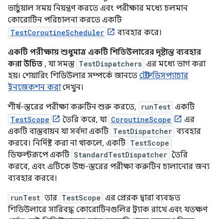
ভার্চুয়াল সময় নিয়ন্ত্রণ করতে এবং পরীক্ষার মধ্যে চলমান
কোরোটিন পরিচালনা করতে একটি
TestCoroutineScheduler
ব্যবহার করে।
একটি পরীক্ষায় শুধুমাত্র একটি শিডিউলারের দৃষ্টান্ত ব্যবহার
করা উচিত
, যা সমস্ত
TestDispatchers
এর মধ্যে ভাগ করা
হয়। শেয়ারিং শিডিউলার সম্পর্কে জানতে
টেস্ট ডিসপ্যাচার
ইনজেকশন করা
দেখুন।
শীর্ষ-স্তরের পরীক্ষা করুটিন শুরু করতে,
runTest
একটি
TestScope
তৈরি করে, যা
CoroutineScope
এর
একটি বাস্তবায়ন যা সর্বদা একটি
TestDispatcher
ব্যবহার
করবে। নির্দিষ্ট করা না থাকলে, একটি
TestScope
ডিফল্টরূপে একটি
StandardTestDispatcher
তৈরি
করবে, এবং এটিকে উচ্চ-স্তরের পরীক্ষা করুটিন চালানোর জন্য
ব্যবহার করবে।
runTest
তার
TestScope
এর প্রেরক দ্বারা ব্যবহৃত
শিডিউলারে সারিবদ্ধ কোরোটিনগুলির ট্র্যাক রাখে এবং যতক্ষণ