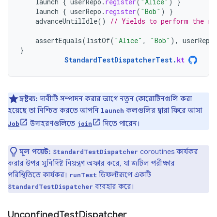
launch
{
userRepo
.
register
(
"Alice"
)
}
launch
{
userRepo
.
register
(
"Bob"
)
}
advanceUntilIdle
()
// Yields to perform the re
assertEquals
(
listOf
(
"Alice"
,
"Bob"
),
userRepo
}
StandardTestDispatcherTest
.
kt
দ্রষ্টব্য:
দাবীটি সম্পাদন করার আগে নতুন কোরোটিনগুলি করা
হয়েছে তা নিশ্চিত করতে আপনি
কলগুলির দ্বারা ফিরে আসা
launch
উদাহরণগুলিতে
দিতে পারেন।
Job
join
মূল পয়েন্ট:
coroutines কার্যকর
StandardTestDispatcher
করার উপর সুনির্দিষ্ট নিয়ন্ত্রণ অফার করে, যা জটিল পরীক্ষার
পরিস্থিতিতে কার্যকর।
ডিফল্টরূপে একটি
runTest
ব্যবহার করে।
StandardTestDispatcher
Unconfined
Test
Dispatcher