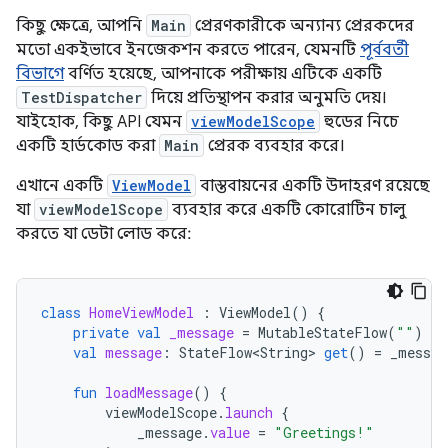
কিছু ক্ষেত্রে, আপনি
Main
প্রেরণকারীকে অন্যান্য প্রেরকদের
মতো একইভাবে ইনজেকশন করতে পারেন, যেমনটি
পূর্ববর্তী
বিভাগে
বর্ণিত হয়েছে, আপনাকে পরীক্ষায় এটিকে একটি
TestDispatcher
দিয়ে প্রতিস্থাপন করার অনুমতি দেয়।
যাইহোক, কিছু API যেমন
viewModelScope
হুডের নিচে
একটি হার্ডকোড করা
Main
প্রেরক ব্যবহার করে।
এখানে একটি
ViewModel
বাস্তবায়নের একটি উদাহরণ রয়েছে
যা
viewModelScope
ব্যবহার করে একটি কোরোটিন চালু
করতে যা ডেটা লোড করে:
class
HomeViewModel
:
ViewModel
()
{
private
val
_message
=
MutableStateFlow
(
""
)
val
message
:
StateFlow<String>
get
()
=
_messag
fun
loadMessage
()
{
viewModelScope
.
launch
{
_message
.
value
=
"Greetings!"