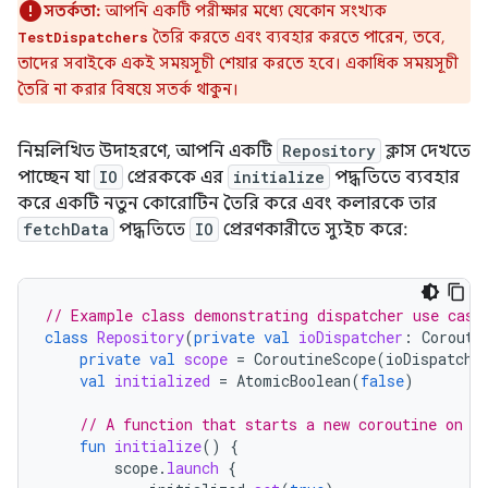
সতর্কতা:
আপনি একটি পরীক্ষার মধ্যে যেকোন সংখ্যক
তৈরি করতে এবং ব্যবহার করতে পারেন, তবে,
TestDispatchers
তাদের সবাইকে একই সময়সূচী শেয়ার করতে হবে। একাধিক সময়সূচী
তৈরি না করার বিষয়ে সতর্ক থাকুন।
নিম্নলিখিত উদাহরণে, আপনি একটি
Repository
ক্লাস দেখতে
পাচ্ছেন যা
IO
প্রেরককে এর
initialize
পদ্ধতিতে ব্যবহার
করে একটি নতুন কোরোটিন তৈরি করে এবং কলারকে তার
fetchData
পদ্ধতিতে
IO
প্রেরণকারীতে স্যুইচ করে:
// Example class demonstrating dispatcher use case
class
Repository
(
private
val
ioDispatcher
:
Corouti
private
val
scope
=
CoroutineScope
(
ioDispatche
val
initialized
=
AtomicBoolean
(
false
)
// A function that starts a new coroutine on t
fun
initialize
()
{
scope
.
launch
{