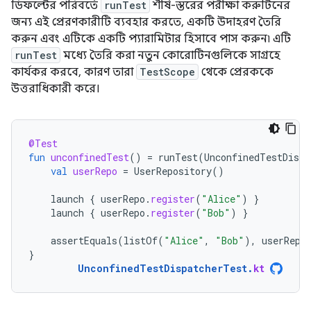
ডিফল্টের পরিবর্তে
runTest
শীর্ষ-স্তরের পরীক্ষা করুটিনের
জন্য এই প্রেরণকারীটি ব্যবহার করতে, একটি উদাহরণ তৈরি
করুন এবং এটিকে একটি প্যারামিটার হিসাবে পাস করুন৷ এটি
runTest
মধ্যে তৈরি করা নতুন কোরোটিনগুলিকে সাগ্রহে
কার্যকর করবে, কারণ তারা
TestScope
থেকে প্রেরককে
উত্তরাধিকারী করে।
@Test
fun
unconfinedTest
()
=
runTest
(
UnconfinedTestDispa
val
userRepo
=
UserRepository
()
launch
{
userRepo
.
register
(
"Alice"
)
}
launch
{
userRepo
.
register
(
"Bob"
)
}
assertEquals
(
listOf
(
"Alice"
,
"Bob"
),
userRepo
}
UnconfinedTestDispatcherTest
.
kt