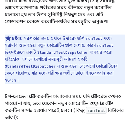
coroutines ব্যবহারের জন্য এটি মুক্ত করুন)। এই সারিবদ্ধ
আচরণ আপনাকে পরীক্ষার সময় কীভাবে নতুন করোটিন
চালানো হয় তার উপর সুনির্দিষ্ট নিয়ন্ত্রণ দেয় এবং এটি
প্রোডাকশন কোডে করোটিনগুলির সময়সূচীর অনুরূপ।
দ্রষ্টব্য:
সরলতার জন্য, এখানে উদাহরণগুলি
মধ্যে
runTest
সরাসরি শুরু হওয়া নতুন কোরোটিনগুলি দেখায়, কারণ
runTest
ডিফল্টরূপে একটি
ব্যবহার করে৷
StandardTestDispatcher
যাইহোক, এখানে দেখানো সময়সূচী আচরণ একটি
এ শুরু হওয়া যেকোনো কোরোটিনের
StandardTestDispatcher
ক্ষেত্রে প্রযোজ্য, যার মধ্যে পরীক্ষার অধীনে ক্লাসে
ইনজেকশন করা
হয়েছে
।
টপ-লেভেল টেস্ট করুটিন চালানোর সময় যদি টেস্ট থ্রেড কখনও
পাওয়া না যায়, তবে যেকোন নতুন কোরোটিন শুধুমাত্র টেস্ট
করুটিন সম্পন্ন হওয়ার পরেই চলবে (কিন্তু
runTest
রিটার্নের
আগে):