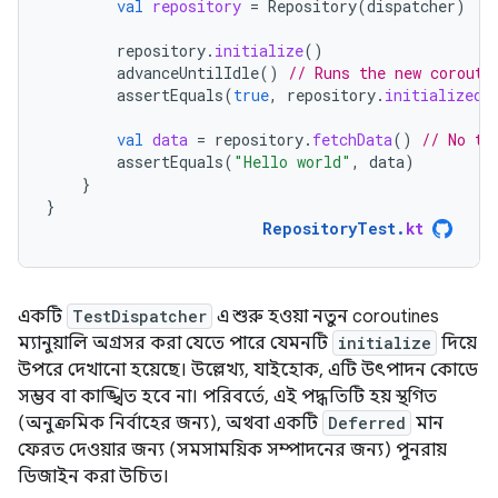
val
repository
=
Repository
(
dispatcher
)
repository
.
initialize
()
advanceUntilIdle
()
// Runs the new corouti
assertEquals
(
true
,
repository
.
initialized
.
val
data
=
repository
.
fetchData
()
// No th
assertEquals
(
"Hello world"
,
data
)
}
}
RepositoryTest
.
kt
একটি
TestDispatcher
এ শুরু হওয়া নতুন coroutines
ম্যানুয়ালি অগ্রসর করা যেতে পারে যেমনটি
initialize
দিয়ে
উপরে দেখানো হয়েছে। উল্লেখ্য, যাইহোক, এটি উৎপাদন কোডে
সম্ভব বা কাঙ্খিত হবে না। পরিবর্তে, এই পদ্ধতিটি হয় স্থগিত
(অনুক্রমিক নির্বাহের জন্য), অথবা একটি
Deferred
মান
ফেরত দেওয়ার জন্য (সমসাময়িক সম্পাদনের জন্য) পুনরায়
ডিজাইন করা উচিত।