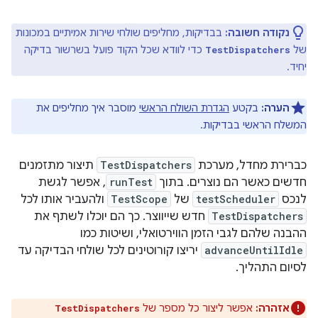
נקודה חשובה:
בבדיקות, מחליפים שולחי שירות אמיתיים במכונות
של
כדי לוודא שכל הקוד פועל בשרשור בדיקה
TestDispatchers
יחיד.
הערה:
בקטע
הגדרת השולח הראשי
מוסבר איך מחליפים את
המשלח הראשי בבדיקות.
כברירת מחדל, מערכת
TestDispatchers
תיצור מתזמנים
חדשים כאשר הם נוצרים. בתוך
runTest
, אפשר לגשת
לנכס
testScheduler
של
TestScope
ולהעביר אותו לכל
TestDispatchers
חדש שייווצר. כך הם יוכלו לשתף את
ההבנה שלהם לגבי הזמן הווירטואלי, ושיטות כמו
advanceUntilIdle
יריצו קורוטינים לכל שולחי הבדיקה עד
לסיום התהליך.
אזהרה:
אפשר ליצור כל מספר של
TestDispatchers