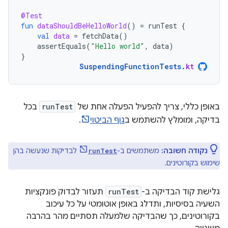
@Test
fun
dataShouldBeHelloWorld
()
=
runTest
{
val
data
=
fetchData
()
assertEquals
(
"Hello world"
,
data
)
}
SuspendingFunctionTests
.
kt
באופן כללי, צריך להפעיל הפעלה אחת של
runTest
בכל
בדיקה, ומומלץ להשתמש ב
גוף הביטוי
.
נקודה חשובה:
משתמשים ב-
לבדיקות שנעשה בהן
runTest
שימוש בקורוטינים.
גלישת קוד הבדיקה ב-
runTest
תעזור לבדוק פונקציות
השעיה בסיסיות, ותדלג באופן אוטומטי על כל עיכוב
בקורוטינים, כך שהבדיקה שלמעלה תסתיים מהר בהרבה