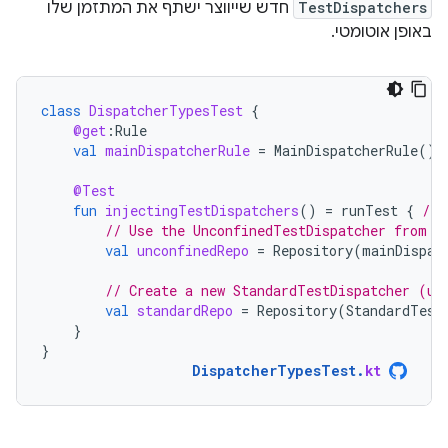
TestDispatchers
חדש שייווצר ישתף את המתזמן שלו
באופן אוטומטי.
class
DispatcherTypesTest
{
@get
:
Rule
val
mainDispatcherRule
=
MainDispatcherRule
()
@Test
fun
injectingTestDispatchers
()
=
runTest
{
// 
// Use the UnconfinedTestDispatcher from t
val
unconfinedRepo
=
Repository
(
mainDispat
// Create a new StandardTestDispatcher (us
val
standardRepo
=
Repository
(
StandardTest
}
}
DispatcherTypesTest
.
kt