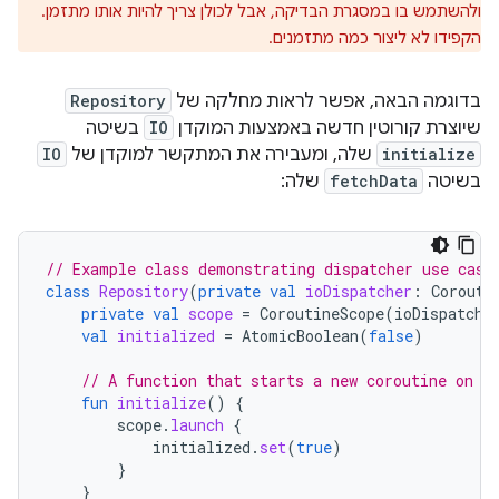
ולהשתמש בו במסגרת הבדיקה, אבל לכולן צריך להיות אותו מתזמן.
הקפידו לא ליצור כמה מתזמנים.
בדוגמה הבאה, אפשר לראות מחלקה של
Repository
שיוצרת קורוטין חדשה באמצעות המוקדן
IO
בשיטה
initialize
שלה, ומעבירה את המתקשר למוקדן של
IO
בשיטה
fetchData
שלה:
// Example class demonstrating dispatcher use case
class
Repository
(
private
val
ioDispatcher
:
Corouti
private
val
scope
=
CoroutineScope
(
ioDispatche
val
initialized
=
AtomicBoolean
(
false
)
// A function that starts a new coroutine on t
fun
initialize
()
{
scope
.
launch
{
initialized
.
set
(
true
)
}
}