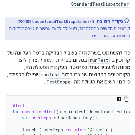
.
StandardTestDispatcher
נקודה חשובה:
ב-
מוציאים
UnconfinedTestDispatcher
קורוטינים חדשים בהתלהבות, וזו יכולה להיות אפשרות טובה לבדיקות
פשוטות עם קורוטינים.
כדי להשתמש בשרת הזה בשביל הבדיקה ברמה העליונה של
קורוטין ב-
runTest
במקום בברירת המחדל, צריך ליצור
מכונה ולהעביר אותה כפרמטר. בעקבות הפעולה הזו,
הקורוטינים החדשים שנוצרו בתוך
runTest
יופעלו בקפידה,
כי הם יורשים את השולח מה-
TestScope
.
@Test
fun
unconfinedTest
()
=
runTest
(
UnconfinedTestDispa
val
userRepo
=
UserRepository
()
launch
{
userRepo
.
register
(
"Alice"
)
}