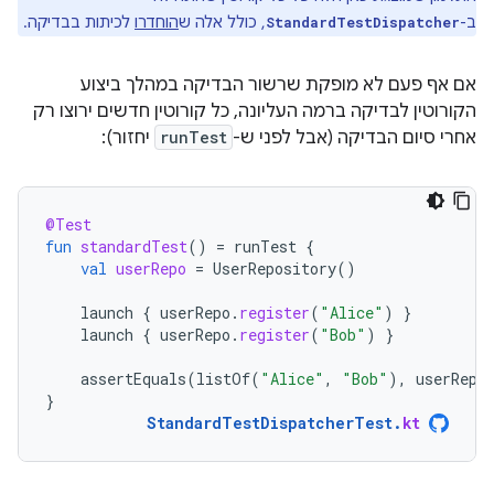
ב-
, כולל אלה ש
הוחדרו
לכיתות בבדיקה.
StandardTestDispatcher
אם אף פעם לא מופקת שרשור הבדיקה במהלך ביצוע
הקורוטין לבדיקה ברמה העליונה, כל קורוטין חדשים ירוצו רק
אחרי סיום הבדיקה (אבל לפני ש-
runTest
יחזור):
@Test
fun
standardTest
()
=
runTest
{
val
userRepo
=
UserRepository
()
launch
{
userRepo
.
register
(
"Alice"
)
}
launch
{
userRepo
.
register
(
"Bob"
)
}
assertEquals
(
listOf
(
"Alice"
,
"Bob"
),
userRepo
}
StandardTestDispatcherTest
.
kt