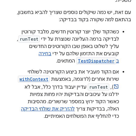
משנייה.
עם זאת, יש כמה שיקולים נוספים שצריך להביא בחשבון,
בהתאם למה שקורה בקוד בבדיקה:
כשהקוד שלך יוצר קורוטין חדשים, מלבד קורוטין
לבדיקה ברמה העליונה שנוצרת על ידי
runTest
,
עליך לשלוט באופן שבו הקורוטינים החדשים
קובעים את התזמון שלהם על ידי
בחירה
ב
TestDispatcher
המתאים.
אם הקוד מעביר את ביצוע הקורוטינה לשולחי
שירות אחרים (לדוגמה, באמצעות
withContext
),
runTest
עדיין יעבוד בדרך כלל, אבל לא
ידלגו על עיכובים והבדיקות יהיו פחות צפויות
כאשר הקוד ירוץ במספר שרשורים. מהסיבות
האלה, בבדיקות צריך
להזריק את שולחי הבדיקה
כדי להחליף את המשלחים האמיתיים.