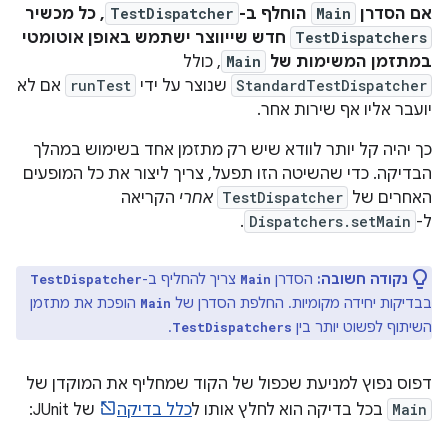
אם הסדרן
Main
הוחלף ב-
TestDispatcher
, כל מכשיר
TestDispatchers
חדש שייווצר ישתמש באופן אוטומטי
במתזמן המשימות של
Main
, כולל
StandardTestDispatcher
שנוצר על ידי
runTest
אם לא
יועבר אליו אף שירות אחר.
כך יהיה קל יותר לוודא שיש רק מתזמן אחד בשימוש במהלך
הבדיקה. כדי שהשיטה הזו תפעל, צריך ליצור את כל המופעים
האחרים של
TestDispatcher
אחרי
הקריאה
ל-
Dispatchers.setMain
.
נקודה חשובה:
הסדרן
צריך להחליף ב-
TestDispatcher
Main
בבדיקות יחידה מקומיות. החלפת הסדרן של
הופכת את מתזמן
Main
השיתוף לפשוט יותר בין
.
TestDispatchers
דפוס נפוץ למניעת שכפול של הקוד שמחליף את המוקדן של
Main
בכל בדיקה הוא לחלץ אותו ל
כלל בדיקה
של JUnit: