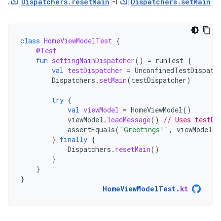
Dispatchers.setMain
ו-
Dispatchers.resetMain
.
class
HomeViewModelTest
{
@Test
fun
settingMainDispatcher
()
=
runTest
{
val
testDispatcher
=
UnconfinedTestDispatc
Dispatchers
.
setMain
(
testDispatcher
)
try
{
val
viewModel
=
HomeViewModel
()
viewModel
.
loadMessage
()
// Uses testDi
assertEquals
(
"Greetings!"
,
viewModel
.
m
}
finally
{
Dispatchers
.
resetMain
()
}
}
}
HomeViewModelTest
.
kt