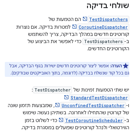
שולחי בדיקה
TestDispatchers
הם הטמעות של
CoroutineDispatcher
למטרות בדיקה. אם נוצרות
קורוטינים חדשים במהלך הבדיקה, צריך להשתמש
ב-
TestDispatchers
כדי לאפשר את הביצוע של
הקורוטינים החדשים.
הערה:
אפשר ליצור קורוטינים חדשים ישירות בגוף הבדיקה, אבל
גם בכל קוד שנשלח בבדיקה (לדוגמה, בתוך האובייקטים שבודקים).
יש שתי הטמעות זמינות של
TestDispatcher
:
StandardTestDispatcher
ו-
UnconfinedTestDispatcher
, שמבצעות תזמון שונה
של קורוטין שהתחילו לאחרונה. בשתיהן נעשה שימוש
ב-
TestCoroutineScheduler
כדי לשלוט בזמן
הווירטואלי ולנהל קורוטינים שפועלים במסגרת בדיקה.