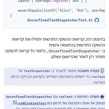
launch
{
userRepo
.
register
(
"Bob"
)
}
assertEquals
(
listOf
(
"Alice"
,
"Bob"
),
userRepo
}
UnconfinedTestDispatcherTest
.
kt
בדוגמה הזו, קריאות ההשקה החדשות יתחילו את קריאות
ההשקה החדשות בהתאמה אישית
ב-
UnconfinedTestDispatcher
, כלומר כל קריאה להשקה
תוחזר רק לאחר שהרישום יושלם.
נקודה חשובה:
אפשר להעביר ב-
אל
TestDispatcher
כדי לשלוט בהתנהגות השליחה בקורוטין הבדיקה ברמה
runTest
העליונה.
הערה:
השימוש ב-
עם
UnconfinedTestDispatcher
runTest
מספק את אותה התנהגות של תזמון כמו
,
runBlockingTest