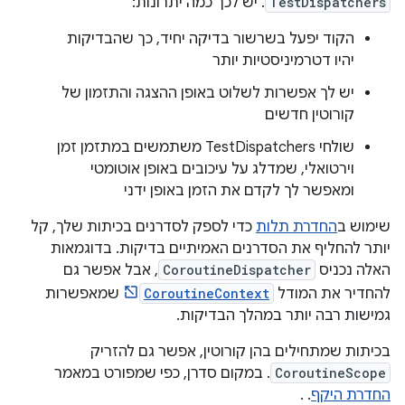
TestDispatchers
. יש לכך כמה יתרונות:
הקוד יפעל בשרשור בדיקה יחיד, כך שהבדיקות
יהיו דטרמיניסטיות יותר
יש לך אפשרות לשלוט באופן ההצגה והתזמון של
קורוטין חדשים
שולחי TestDispatchers משתמשים במתזמן זמן
וירטואלי, שמדלג על עיכובים באופן אוטומטי
ומאפשר לך לקדם את הזמן באופן ידני
שימוש ב
החדרת תלות
כדי לספק לסדרנים בכיתות שלך, קל
יותר להחליף את הסדרנים האמיתיים בדיקות. בדוגמאות
האלה נכניס
CoroutineDispatcher
, אבל אפשר גם
להחדיר את המודל
CoroutineContext
שמאפשרות
גמישות רבה יותר במהלך הבדיקות.
בכיתות שמתחילים בהן קורוטין, אפשר גם להזריק
CoroutineScope
. במקום סדרן, כפי שמפורט במאמר
החדרת היקף
. .