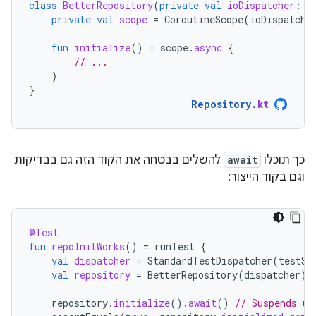
class
BetterRepository
(
private
val
ioDispatcher
:
C
private
val
scope
=
CoroutineScope
(
ioDispatche
fun
initialize
()
=
scope
.
async
{
// ...
}
}
Repository
.
kt
כך תוכלו
await
להשלים בבטחה את הקוד הזה גם בבדיקות
וגם בקוד הייצור:
@Test
fun
repoInitWorks
()
=
runTest
{
val
dispatcher
=
StandardTestDispatcher
(
testSc
val
repository
=
BetterRepository
(
dispatcher
)
repository
.
initialize
().
await
()
// Suspends un