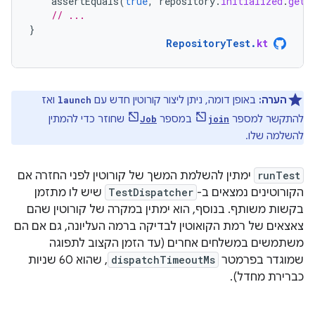
assertEquals
(
true
,
repository
.
initialized
.
get
(
// ...
}
RepositoryTest
.
kt
הערה:
באופן דומה, ניתן ליצור קורוטין חדש עם
ואז
launch
להתקשר למספר
במספר
שחוזר כדי להמתין
Job
join
להשלמה שלו.
runTest
ימתין להשלמת המשך של קורוטין לפני החזרה אם
הקורוטינים נמצאים ב-
TestDispatcher
שיש לו מתזמן
בקשות משותף. בנוסף, הוא ימתין במקרה של קורוטין שהם
צאצאים של רמת הקואוטין לבדיקה ברמה העליונה, גם אם הם
משתמשים במשלחים אחרים (עד הזמן הקצוב לתפוגה
שמוגדר בפרמטר
dispatchTimeoutMs
, שהוא 60 שניות
כברירת מחדל).