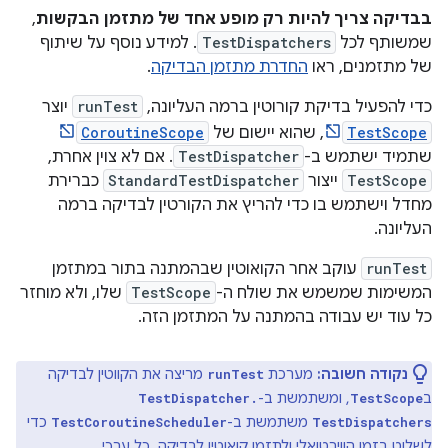
בבדיקה צריך להיות רק מופע אחד של מתזמן הבקשות
,
שמשותף לכל
TestDispatchers
. למידע נוסף על שיתוף
של מתזמנים, ראו
החדרת מתזמן הבדיקה
.
כדי להפעיל בדיקת קורוטין ברמה העליונה,
runTest
יוצר
TestScope
, שהוא יישום של
CoroutineScope
שתמיד ישתמש ב-
TestDispatcher
. אם לא צוין אחרת,
TestScope
ייצור
StandardTestDispatcher
כברירת
מחדל וישתמש בו כדי להריץ את הקורטין לבדיקה ברמה
העליונה.
runTest
עוקב אחר הקואוטין שבהמתנה בתור במתזמן
המשימות שמשמש את שולח ה-
TestScope
שלו, ולא מוחזר
כל עוד יש עבודה בהמתנה על המתזמן הזה.
נקודה חשובה:
מערכת
מריצה את הקווטין לבדיקה
runTest
ב
, ומשתמשת ב-
TestDispatcher.
TestScope
משתמשת ב-
כדי
TestCoroutineScheduler
TestDispatchers
לשלוט בזמן הווירטואלי ולתזמן קואוטין לבדיקה. כל ערכי