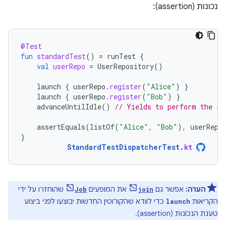
נכונות (assertion):
@Test
fun
standardTest
()
=
runTest
{
val
userRepo
=
UserRepository
()
launch
{
userRepo
.
register
(
"Alice"
)
}
launch
{
userRepo
.
register
(
"Bob"
)
}
advanceUntilIdle
()
// Yields to perform the re
assertEquals
(
listOf
(
"Alice"
,
"Bob"
),
userRepo
}
StandardTestDispatcherTest
.
kt
הערה:
אפשר גם
את המופעים
שהוחזרו על ידי
Job
join
הקריאות
כדי לוודא שהקורוטין החדשות יבוצעו לפני ביצוע
launch
טענת הנכוֹנוּת (assertion).