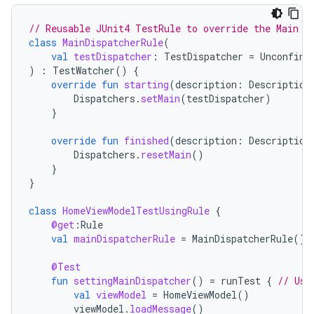
// Reusable JUnit4 TestRule to override the Main d
class
MainDispatcherRule
(
val
testDispatcher
:
TestDispatcher
=
Unconfine
)
:
TestWatcher
()
{
override
fun
starting
(
description
:
Description
Dispatchers
.
setMain
(
testDispatcher
)
}
override
fun
finished
(
description
:
Description
Dispatchers
.
resetMain
()
}
}
class
HomeViewModelTestUsingRule
{
@get
:
Rule
val
mainDispatcherRule
=
MainDispatcherRule
()
@Test
fun
settingMainDispatcher
()
=
runTest
{
// Use
val
viewModel
=
HomeViewModel
()
viewModel
.
loadMessage
()