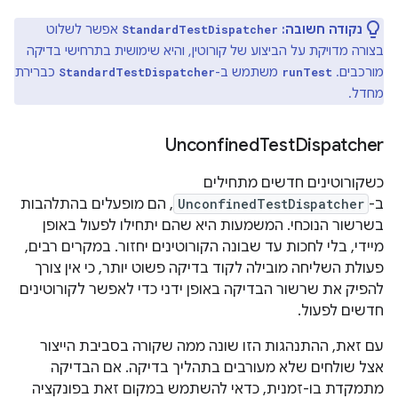
נקודה חשובה:
אפשר לשלוט
StandardTestDispatcher
בצורה מדויקת על הביצוע של קורוטין, והיא שימושית בתרחישי בדיקה
מורכבים.
משתמש ב-
כברירת
StandardTestDispatcher
runTest
מחדל.
Unconfined
Test
Dispatcher
כשקורוטינים חדשים מתחילים
ב-
UnconfinedTestDispatcher
, הם מופעלים בהתלהבות
בשרשור הנוכחי. המשמעות היא שהם יתחילו לפעול באופן
מיידי, בלי לחכות עד שבונה הקורוטינים יחזור. במקרים רבים,
פעולת השליחה מובילה לקוד בדיקה פשוט יותר, כי אין צורך
להפיק את שרשור הבדיקה באופן ידני כדי לאפשר לקורוטינים
חדשים לפעול.
עם זאת, ההתנהגות הזו שונה ממה שקורה בסביבת הייצור
אצל שולחים שלא מעורבים בתהליך בדיקה. אם הבדיקה
מתמקדת בו-זמנית, כדאי להשתמש במקום זאת בפונקציה