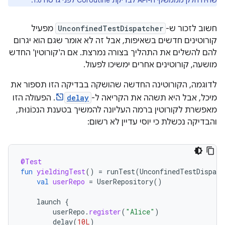
שהיה חלק מממשקי ה-API לבדיקת Coroutine לפני גרסה 1.6.
חשוב לזכור ש-
UnconfinedTestDispatcher
מפעיל
קורוטינים חדשים בשאיפות, אבל זה לא אומר שגם הוא יגרום
להם להשלים את התהליך בצורה נמרצת. אם ה'קורוטין' החדש
מושעה, קורוטינים אחרים ימשיכו לפעול.
לדוגמה, הקורוטינה החדשה שהושקה בבדיקה הזו תספור את
מיכל, אבל היא תשהה את הקריאה ל-
delay
. הפעולה הזו
מאפשרת לקורוטין ברמה העליונה להמשיך בטענת הנכוֹנוּת,
והבדיקה נכשלת כי יוסי עדיין לא רשום:
@Test
fun
yieldingTest
()
=
runTest
(
UnconfinedTestDispatc
val
userRepo
=
UserRepository
()
launch
{
userRepo
.
register
(
"Alice"
)
delay
(
10L
)