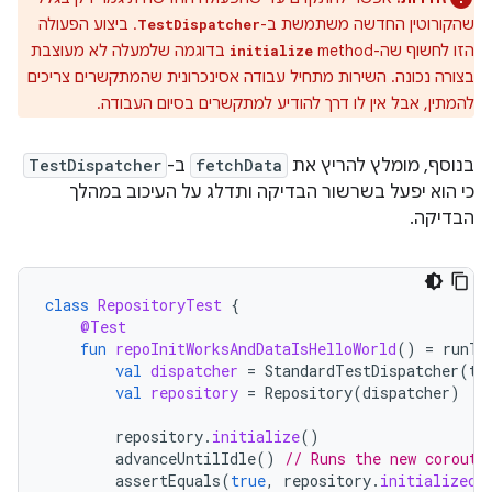
שהקורוטין החדשה משתמשת ב-
. ביצוע הפעולה
TestDispatcher
הזו לחשוף שה-method
בדוגמה שלמעלה לא מעוצבת
initialize
בצורה נכונה. השירות מתחיל עבודה אסינכרונית שהמתקשרים צריכים
להמתין, אבל אין לו דרך להודיע למתקשרים בסיום העבודה.
בנוסף, מומלץ להריץ את
fetchData
ב-
TestDispatcher
כי הוא יפעל בשרשור הבדיקה ותדלג על העיכוב במהלך
הבדיקה.
class
RepositoryTest
{
@Test
fun
repoInitWorksAndDataIsHelloWorld
()
=
runTe
val
dispatcher
=
StandardTestDispatcher
(
te
val
repository
=
Repository
(
dispatcher
)
repository
.
initialize
()
advanceUntilIdle
()
// Runs the new corouti
assertEquals
(
true
,
repository
.
initialized
.