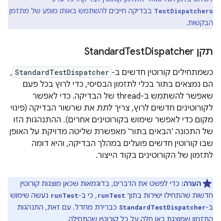
בבדיקה חייבים להשתמש באותו מופע של מתזמן
TestDispatchers
הבקשות.
תקן Standard
Dispatcher
Test
כשמתחילים קורוטין חדשים ב-
StandardTestDispatcher
,
הם נמצאים בתור בכלי לתזמון הבסיסי, כדי לרוץ בכל פעם
שאפשר להשתמש ב-thread של הבדיקה. כדי לאפשר
לקורוטינים חדשים לרוץ, צריך
לתת
את שרשור הבדיקה (פינוי
מקום כדי לאפשר שימוש בקורוטינים אחרים). ההתנהגות הזו
של התכונה 'הבאים בתור' מאפשרת שליטה מדויקת על האופן
שבו קורוטין חדשים פועלים במהלך הבדיקה, והיא דומה
לתזמון של הקורוטינים בקוד הייצור.
הערה:
כדי לפשט את הדברים, בדוגמאות שכאן מוצגות קורוטין
חדשות שהתחילו ישירות בתוך
, כי ב-
נעשה שימוש
runTest
runTest
ב-
כברירת מחדל. עם זאת, התנהגות
StandardTestDispatcher
התזמון שמוצגת כאן חלה על כל קורוטין שהתחילה