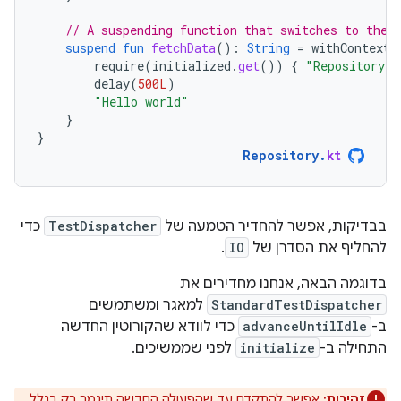
// A suspending function that switches to the 
suspend
fun
fetchData
():
String
=
withContext
(
require
(
initialized
.
get
())
{
"Repository s
delay
(
500L
)
"Hello world"
}
}
Repository
.
kt
בבדיקות, אפשר להחדיר הטמעה של
TestDispatcher
כדי
להחליף את הסדרן של
IO
.
בדוגמה הבאה, אנחנו מחדירים את
StandardTestDispatcher
למאגר ומשתמשים
ב-
advanceUntilIdle
כדי לוודא שהקורוטין החדשה
התחילה ב-
initialize
לפני שממשיכים.
זהירות:
אפשר להתקדם עד שהפעולה החדשה תיגמר רק בגלל