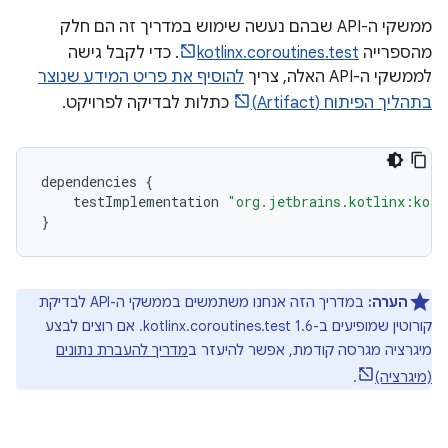
ממשקי ה-API שבהם נעשה שימוש במדריך זה הם חלק
מהספרייה
kotlinx.coroutines.test
. כדי לקבל גישה
לממשקי ה-API האלה, צריך
להוסיף את פריט המידע שנוצר
בתהליך הפיתוח (Artifact)
כתלות לבדיקה לפרויקט.
dependencies
{
testImplementation
"org.jetbrains.kotlinx:kotl
}
הערה:
במדריך הזה אנחנו משתמשים בממשקי ה-API לבדיקת
קורוטין שמופיעים ב-kotlinx.coroutines.test 1.6. אם רוצים לבצע
מיגרציה מגרסה קודמת, אפשר להיעזר ב
מדריך להעברת נתונים
(מיגרציה)
.