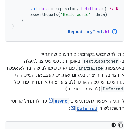
val
data
=
repository
.
fetchData
()
// No th
assertEquals
(
"Hello world"
,
data
)
}
}
RepositoryTest
.
kt
ניתן להשתמש בקורוטינים חדשים שהתחילו
ב-
TestDispatcher
באופן ידני, כפי שמוצג למעלה
באמצעות
initialize
. עם זאת, שימו לב שהדבר לא אפשרי
או רצוי בקוד הייצור. במקום זאת, יש לעצב את השיטה הזו
מחדש כך שתשהה אותה (לביצוע רציף) או תחזיר ערך של
Deferred
(לביצוע בו-זמנית).
לדוגמה, אפשר להשתמש ב-
async
כדי להתחיל קורוטין
חדשה וליצור
Deferred
: