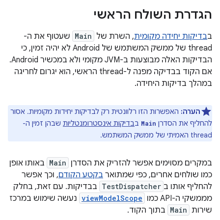
הגדרת השולח הראשי
ב
בדיקות יחידה מקומית
, השרת של
Main
שעטוף את ה-
thread של ממשק המשתמש של Android לא יהיה זמין, כי
הבדיקות האלה מבוצעות ב-JVM מקומי ולא במכשיר Android.
אם הקוד בבדיקה מפנה ל-thread הראשי, הוא יגרום לחריגה
במהלך בדיקות היחידה.
הערה:
האפשרות הזו רלוונטית רק לבדיקות יחידות מקומיות. אסור
להחליף את הסדרן
ב
בדיקות אינסטרומנטליות
שבהן זמין ה-
Main
thread האמיתי של ממשק המשתמש.
במקרים מסוימים אפשר להזריק את הסדרן
Main
באותו אופן
כמו שולחים אחרים, כפי שמתואר
בקטע הקודם
, וכך אפשר
להחליף אותו ב
TestDispatcher
בבדיקות. עם זאת, בחלק
מממשקי ה-API כמו
viewModelScope
נעשה שימוש במרכז
שירות
Main
בתוך הקוד.