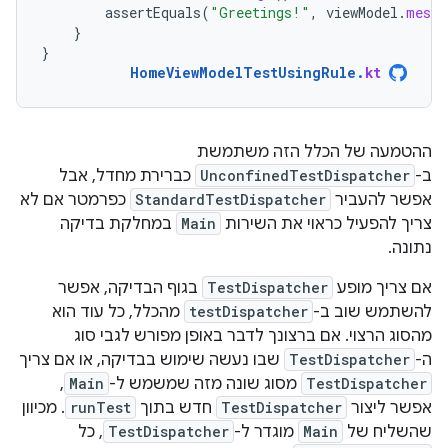
assertEquals
(
"Greetings!"
,
viewModel
.
messa
}
}
HomeViewModelTestUsingRule
.
kt
ההטמעה של הכלל הזה משתמשת
ב-
UnconfinedTestDispatcher
כברירת מחדל, אבל
אפשר להעביר
StandardTestDispatcher
כפרמטר אם לא
צריך להפעיל כראוי את השירות
Main
במחלקת בדיקה
נתונה.
אם צריך מופע
TestDispatcher
בגוף הבדיקה, אפשר
להשתמש שוב ב-
testDispatcher
מהכלל, כל עוד הוא
מהסוג הרצוי. אם ברצונך לדבר באופן מפורש לגבי סוג
ה-
TestDispatcher
שבו נעשה שימוש בבדיקה, או אם צריך
TestDispatcher
מסוג שונה מזה שמשמש ל-
Main
,
אפשר ליצור
TestDispatcher
חדש בתוך
runTest
. מכיוון
שהשליח של
Main
מוגדר ל-
TestDispatcher
, כל