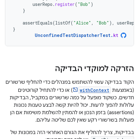
userRepo
.
register
(
"Bob"
)
}
assertEquals
(
listOf
(
"Alice"
,
"Bob"
),
userRepo
}
UnconfinedTestDispatcherTest
.
kt
הזרקה למוקדי הבדיקה
הקוד בבדיקה עשוי להשתמש במנהלים כדי להחליף שרשורים
(באמצעות
withContext
) או כדי להתחיל קורוטינים
חדשים. כשקוד מופעל על כמה שרשורים במקביל, הבדיקות
עלולות להפוך לרעות. יכול להיות קשה לבצע טענות נכונות
(assertions) בזמן הנכון או להמתין להשלמת משימות אם הן
פועלות בשרשורי רקע שאין לכם שליטה עליהם.
בבדיקות, צריך להחליף את הגורם האחראי הזה במכונות של