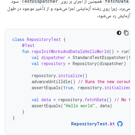
fetchData
همچنین از اجرای بر روی
TestDispatcher
سود
می‌برد، زیرا روی رشته آزمایشی اجرا می‌شود و از تأخیر موجود در طول
آزمایش رد می‌شود.
class
RepositoryTest
{
@Test
fun
repoInitWorksAndDataIsHelloWorld
()
=
runTe
val
dispatcher
=
StandardTestDispatcher
(
te
val
repository
=
Repository
(
dispatcher
)
repository
.
initialize
()
advanceUntilIdle
()
// Runs the new corouti
assertEquals
(
true
,
repository
.
initialized
.
val
data
=
repository
.
fetchData
()
// No th
assertEquals
(
"Hello world"
,
data
)
}
}
RepositoryTest
.
kt