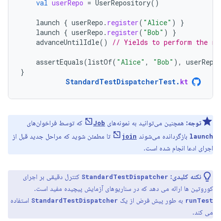
val
userRepo
=
UserRepository
()
launch
{
userRepo
.
register
(
"Alice"
)
}
launch
{
userRepo
.
register
(
"Bob"
)
}
advanceUntilIdle
()
// Yields to perform the re
assertEquals
(
listOf
(
"Alice"
,
"Bob"
),
userRepo
}
StandardTestDispatcherTest
.
kt
توجه:
همچنین می‌توانید به نمونه‌های
که توسط فراخوان‌های
Job
بازگردانده می‌شوند
تا مطمئن شوید که مراحل جدید قبل از
join
launch
اجرای ادعا انجام شده است.
نکته کلیدی:
کنترل دقیقی بر اجرای
StandardTestDispatcher
کوروتین ها ارائه می دهد که در سناریوهای آزمایش پیچیده مفید است.
به طور پیش فرض از یک
استفاده
StandardTestDispatcher
runTest
می کند.