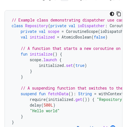
// Example class demonstrating dispatcher use case
class
Repository
(
private
val
ioDispatcher
:
Corouti
private
val
scope
=
CoroutineScope
(
ioDispatche
val
initialized
=
AtomicBoolean
(
false
)
// A function that starts a new coroutine on t
fun
initialize
()
{
scope
.
launch
{
initialized
.
set
(
true
)
}
}
// A suspending function that switches to the 
suspend
fun
fetchData
():
String
=
withContext
(
require
(
initialized
.
get
())
{
"Repository s
delay
(
500L
)
"Hello world"
}
}