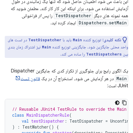
این باعث می شود اطمینان حاصل شود که تنها یک زمانبندی در طول
آزمایش استفاده می شود. برای اینکه این کار کار کند، مطمئن شوید که
همه نمونه های دیگر
TestDispatcher
را
پس از
فراخوانی
Dispatchers.setMain
ایجاد کرده اید.
نکته کلیدی:
توزیع کننده
باید با
در تست های
TestDispatcher
Main
واحد محلی جایگزین شود. جایگزینی توزیع کننده
نیز اشتراک زمان بندی
Main
بین
را ساده می کند.
TestDispatchers
یک الگوی رایج برای جلوگیری از تکرار کدی که جایگزین Dispatcher
Main
در هر آزمایش می شود، استخراج آن در یک
قانون تست
JUnit است:
// Reusable JUnit4 TestRule to override the Main d
class
MainDispatcherRule
(
val
testDispatcher
:
TestDispatcher
=
Unconfine
)
:
TestWatcher
()
{
override
fun
starting
(
description
:
Description