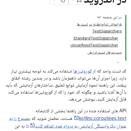
در این صفحه
فراخوانی توابع تعلیق در تست ها
TestDispatchers
StandardTestDispatcher
UnconfinedTestDispatcher
دیسپچرهای تست تزریقی
کد تست واحد که از
کوروتین‌ها
استفاده می‌کند به توجه بیشتری نیاز
دارد، زیرا اجرای آن‌ها می‌تواند ناهمزمان باشد و در چندین رشته اتفاق
بیفتد. این راهنما نحوه آزمایش توابع تعلیق، ساختارهای آزمایشی که باید
با آن‌ها آشنا باشید و چگونه کد خود را که از کوروتین‌ها استفاده می‌کند
قابل آزمایش کنید، پوشش می‌دهد.
API های استفاده شده در این راهنما بخشی از کتابخانه
kotlinx.coroutines.test
هستند. مطمئن شوید که
مصنوع را به
عنوان یک وابستگی آزمایشی به پروژه خود اضافه کنید
تا به این