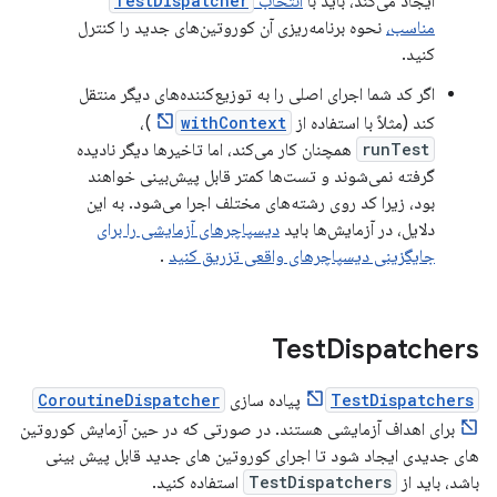
ایجاد می‌کند، باید با
انتخاب
TestDispatcher
مناسب،
نحوه برنامه‌ریزی آن کوروتین‌های جدید را کنترل
کنید.
اگر کد شما اجرای اصلی را به توزیع‌کننده‌های دیگر منتقل
کند (مثلاً با استفاده از
withContext
)،
runTest
همچنان کار می‌کند، اما تاخیرها دیگر نادیده
گرفته نمی‌شوند و تست‌ها کمتر قابل پیش‌بینی خواهند
بود، زیرا کد روی رشته‌های مختلف اجرا می‌شود. به این
دلایل، در آزمایش‌ها باید
دیسپاچرهای آزمایشی را برای
جایگزینی دیسپاچرهای واقعی تزریق کنید
.
Test
Dispatchers
TestDispatchers
پیاده سازی
CoroutineDispatcher
برای اهداف آزمایشی هستند. در صورتی که در حین آزمایش کوروتین
های جدیدی ایجاد شود تا اجرای کوروتین های جدید قابل پیش بینی
باشد، باید از
TestDispatchers
استفاده کنید.