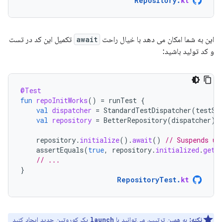
Repository
.
kt
این به شما امکان می دهد با خیال راحت
await
تکمیل این کد در تست
و کد تولید باشید:
@Test
fun
repoInitWorks
()
=
runTest
{
val
dispatcher
=
StandardTestDispatcher
(
testSc
val
repository
=
BetterRepository
(
dispatcher
)
repository
.
initialize
().
await
()
// Suspends un
assertEquals
(
true
,
repository
.
initialized
.
get
(
// ...
}
RepositoryTest
.
kt
نکته:
به همین ترتیب، می‌توانید با
یک کوروتین جدید ایجاد کنید
launch