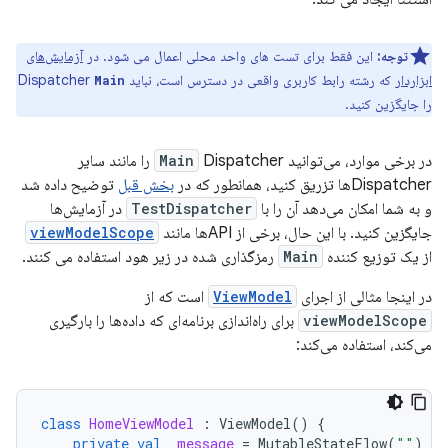
توجه:
این فقط برای تست های واحد محلی اعمال می شود. در
آزمایش‌های
ابزاردار
که رشته رابط کاربری واقعی در دسترس است، نباید Dispatcher
Main
را جایگزین کنید.
در برخی موارد، می‌توانید
Main
Dispatcher را مانند سایر
Dispatcherها تزریق کنید، همانطور که در
بخش قبل
توضیح داده شد
و به شما امکان می‌دهد آن را با
TestDispatcher
در آزمایش‌ها
جایگزین کنید. با این حال، برخی از APIها مانند
viewModelScope
از یک توزیع کننده
Main
رمزگذاری شده در زیر هود استفاده می کنند.
در اینجا مثالی از اجرای
ViewModel
است که از
viewModelScope
برای راه‌اندازی برنامه‌ای که داده‌ها را بارگیری
می‌کند، استفاده می‌کند:
class
HomeViewModel
:
ViewModel
()
{
private
val
_message
=
MutableStateFlow
(
""
)