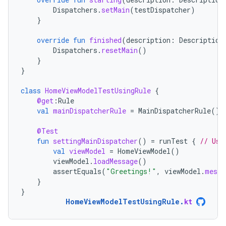
Dispatchers
.
setMain
(
testDispatcher
)
}
override
fun
finished
(
description
:
Description
Dispatchers
.
resetMain
()
}
}
class
HomeViewModelTestUsingRule
{
@get
:
Rule
val
mainDispatcherRule
=
MainDispatcherRule
()
@Test
fun
settingMainDispatcher
()
=
runTest
{
// Use
val
viewModel
=
HomeViewModel
()
viewModel
.
loadMessage
()
assertEquals
(
"Greetings!"
,
viewModel
.
messa
}
}
HomeViewModelTestUsingRule
.
kt