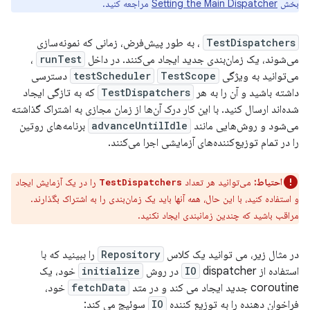
بخش
Setting the Main Dispatcher
مراجعه کنید.
TestDispatchers
، به طور پیش‌فرض، زمانی که نمونه‌سازی
می‌شوند، یک زمان‌بندی جدید ایجاد می‌کنند. در داخل
runTest
،
می‌توانید به ویژگی
TestScope
testScheduler
دسترسی
داشته باشید و آن را به هر
TestDispatchers
که به تازگی ایجاد
شده‌اند ارسال کنید. با این کار درک آن‌ها از زمان مجازی به اشتراک گذاشته
می‌شود و روش‌هایی مانند
advanceUntilIdle
برنامه‌های روتین
را در تمام توزیع‌کننده‌های آزمایشی اجرا می‌کنند.
احتیاط:
می‌توانید هر تعداد
را در یک آزمایش ایجاد
TestDispatchers
و استفاده کنید، با این حال، همه آنها باید یک زمان‌بندی را به اشتراک بگذارند.
مراقب باشید که چندین زمانبندی ایجاد نکنید.
در مثال زیر، می توانید یک کلاس
Repository
را ببینید که با
استفاده از
dispatcher در روش
IO
initialize
خود، یک
coroutine جدید ایجاد می کند و در متد
fetchData
خود،
فراخوان دهنده را به توزیع کننده
IO
سوئیچ می کند: