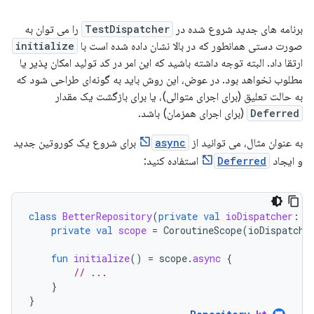
برنامه های جدید شروع شده در
TestDispatcher
را می توان به
صورت دستی همانطور که در بالا نشان داده شده است با
initialize
ارتقا داد. البته توجه داشته باشید که این امر در کد تولید امکان پذیر یا
مطلوب نخواهد بود. در عوض، این روش باید به گونه‌ای طراحی شود که
به حالت تعلیق (برای اجرای متوالی)، یا برای بازگشت یک مقدار
Deferred
(برای اجرای همزمان) باشد.
به عنوان مثال، می توانید از
async
برای شروع یک کوروتین جدید
و ایجاد
Deferred
استفاده کنید:
class
BetterRepository
(
private
val
ioDispatcher
:
C
private
val
scope
=
CoroutineScope
(
ioDispatche
fun
initialize
()
=
scope
.
async
{
// ...
}
}