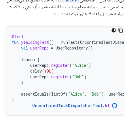
می‌کند، اما پس از فراخوانی
، به حالت تعلیق در می‌آید. این
اجازه می دهد تا برنامه سطح بالا با ادعا ادامه دهد، و آزمایش با شکست
مواجه شود زیرا Bob هنوز ثبت نشده است:
@Test
fun
yieldingTest
()
=
runTest
(
UnconfinedTestDispatc
val
userRepo
=
UserRepository
()
launch
{
userRepo
.
register
(
"Alice"
)
delay
(
10L
)
userRepo
.
register
(
"Bob"
)
}
assertEquals
(
listOf
(
"Alice"
,
"Bob"
),
userRepo
}
UnconfinedTestDispatcherTest
.
kt