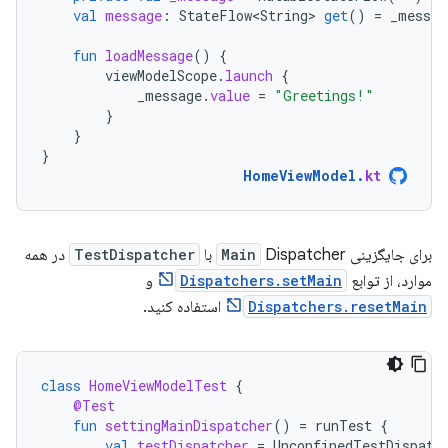
val
message
:
StateFlow<String>
get
()
=
_messag
fun
loadMessage
()
{
viewModelScope
.
launch
{
_message
.
value
=
"Greetings!"
}
}
}
HomeViewModel
.
kt
برای جایگزینی
Dispatcher با
Main
TestDispatcher
در همه
موارد، از توابع
Dispatchers.setMain
و
Dispatchers.resetMain
استفاده کنید.
class
HomeViewModelTest
{
@Test
fun
settingMainDispatcher
()
=
runTest
{
val
testDispatcher
=
UnconfinedTestDispatc