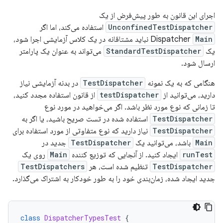
اجرای این قانون به طور پیش‌فرض از یک
UnconfinedTestDispatcher
استفاده می‌کند، اما اگر
Main
Dispatcher
نباید مشتاقانه در یک کلاس آزمایشی اجرا شود،
یک
StandardTestDispatcher
می‌تواند به عنوان یک پارامتر
ارسال شود.
هنگامی که به یک نمونه
TestDispatcher
در بدنه آزمایشی نیاز
دارید، می‌توانید از
testDispatcher
از قانون استفاده مجدد کنید،
تا زمانی که نوع مورد نظر باشد. اگر می‌خواهید در مورد نوع
TestDispatcher
استفاده شده در تست صریح باشید، یا اگر به
TestDispatcher
نیاز دارید که نوع متفاوتی از مورد استفاده برای
Main
باشد، می‌توانید یک
TestDispatcher
جدید در
runTest
ایجاد کنید. از آنجایی که توزیع کننده
Main
روی یک
TestDispatcher
تنظیم شده است، هر
TestDispatchers
جدید ایجاد شده، زمان‌بندی خود را به طور خودکار به اشتراک می‌گذارد.
class
DispatcherTypesTest
{