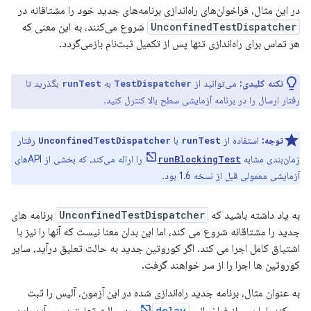
در این مثال، فراخوان‌های راه‌اندازی برنامه‌های جدید خود را مشتاقانه در
UnconfinedTestDispatcher
شروع می‌کنند، به این معنی که
هر تماس برای راه‌اندازی تنها پس از تکمیل ثبت‌نام بازمی‌گردد.
نکته کلیدی:
می‌توانید از
به
بگذرید تا
runTest
TestDispatcher
رفتار ارسال را در برنامه آزمایشی سطح بالا کنترل کنید.
توجه:
استفاده از
با
رفتار
UnconfinedTestDispatcher
runTest
زمان‌بندی مشابه
را ارائه می‌کند، که بخشی از APIهای
runBlockingTest
آزمایشی معمولی قبل از نسخه 1.6 بود.
به یاد داشته باشید که
UnconfinedTestDispatcher
برنامه های
جدید را مشتاقانه شروع می کند، اما این بدان معنا نیست که آنها را نیز با
اشتیاق کامل اجرا می کند. اگر کوروتین جدید به حالت تعلیق درآید، سایر
کوروتین ها اجرا را از سر خواهند گرفت.
به عنوان مثال، برنامه جدید راه‌اندازی شده در این آزمون، آلیس را ثبت
delay