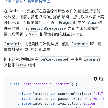
全處理是否可為空值特性
。
在 Kotlin 中，您必須在宣告物件時對物件的屬性進行初始
化調整。這表示當您取得類別的例項時，您可以立即參照其
任何一項可存取的屬性。不過，
Fragment
中的
View
物
件在呼叫
Fragment#onCreateView
之前尚未加載完畢，
因此您需要為
View
把屬性初始化延後的方法。
lateinit
可把屬性初始化延後。使用
lateinit
時，應
盡快對屬性進行初始化調整。
以下範例說明如何在
onViewCreated
中使用
lateinit
來指派
View
物件：
class
LoginFragment
:
Fragment
()
{
private
 lateinit 
var
 usernameEditText
:
EditTex
private
 lateinit 
var
 passwordEditText
:
EditTex
private
 lateinit 
var
 loginButton
:
Button