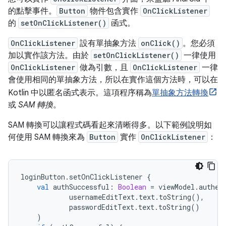
的點擊事件。
Button
物件包含實作
OnClickListener
的
setOnClickListener()
函式。
OnClickListener
設有單抽象方法
onClick()
。您必須
加以實作該方法。由於
setOnClickListener()
一律使用
OnClickListener
做為引數，且
OnClickListener
一律
會使用相同的單抽象方法，所以在實作這個方法時，可以在
Kotlin 中以匿名函式表示。這項程序稱為
單抽象方法轉換
或
SAM 轉換
。
SAM 轉換可以讓程式碼看起來清晰得多。以下範例說明如
何使用 SAM 轉換來為
Button
實作
OnClickListener
：
loginButton
.
setOnClickListener 
{
val
 authSuccessful
:
Boolean
=
 viewModel
.
authen
            usernameEditText
.
text
.
toString
(),
            passwordEditText
.
text
.
toString
()
)