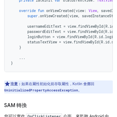
private
 lateinit 
var
 statusTextView
:
TextView
override
fun
 onViewCreated
(
view
:
View
,
 savedIn
super
.
onViewCreated
(
view
,
 savedInstanceSta
        usernameEditText 
=
 view
.
findViewById
(
R
.
id
.
        passwordEditText 
=
 view
.
findViewById
(
R
.
id
.
        loginButton 
=
 view
.
findViewById
(
R
.
id
.
login
        statusTextView 
=
 view
.
findViewById
(
R
.
id
.
st
}
...
}
注意：
如果在屬性初始化前存取屬性，Kotlin 會擲回
。
UninitializedPropertyAccessException
SAM 轉換
您可以實作
OnClickListener
介面，來監聽 Android 中