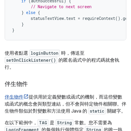
if
(
authSuccessful
)
{
// Navigate to next screen
}
else
{
        statusTextView
.
text 
=
 requireContext
().
get
}
}
使用者點選
loginButton
時，傳送至
setOnClickListener()
的匿名函式中的程式碼就會執
行。
伴生物件
伴生物件
提供用於定義變數或函式的機制，而這些變數
或函式的概念會與類型連結，但不會與特定物件相關聯。伴
生物件類似於對變數和方法使用 Java 的
static
關鍵字。
在以下範例中，
TAG
是
String
常數。您不需要為
LoginFragment
的每個執行個體指定
String
的唯一執