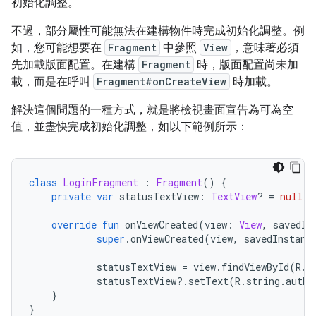
初始化調整。
不過，部分屬性可能無法在建構物件時完成初始化調整。例
如，您可能想要在
Fragment
中參照
View
，意味著必須
先加載版面配置。在建構
Fragment
時，版面配置尚未加
載，而是在呼叫
Fragment#onCreateView
時加載。
解決這個問題的一種方式，就是將檢視畫面宣告為可為空
值，並盡快完成初始化調整，如以下範例所示：
class
LoginFragment
:
Fragment
()
{
private
var
 statusTextView
:
TextView
?
=
null
override
fun
 onViewCreated
(
view
:
View
,
 savedIn
super
.
onViewCreated
(
view
,
 savedInstanc
            statusTextView 
=
 view
.
findViewById
(
R
.
i
            statusTextView
?.
setText
(
R
.
string
.
auth
_
}
}