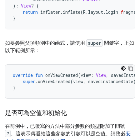
):
View
?
{
return
 inflater
.
inflate
(
R
.
layout
.
login
_f
ragmen
}
如要參照父項類別中的函式，請使用
super
關鍵字，正如
以下範例所示：
override
fun
 onViewCreated
(
view
:
View
,
 savedInstan
super
.
onViewCreated
(
view
,
 savedInstanceState
)
}
是否可為空值和初始化
在前例中，已覆寫的方法中部分參數的類型附加了問號
?
。這表示傳遞給這些參數的引數可以是空值。請務必
安