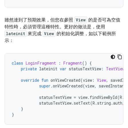
雖然達到了預期效果，但您在參照
View
的是否可為空值
特性時，必須管理這種特性。更好的做法是，使用
lateinit
來完成
View
的初始化調整，如以下範例所
示：
class
LoginFragment
:
Fragment
()
{
private
 lateinit 
var
 statusTextView
:
TextView
override
fun
 onViewCreated
(
view
:
View
,
 savedIn
super
.
onViewCreated
(
view
,
 savedInstanc
            statusTextView 
=
 view
.
findViewById
(
R
.
i
            statusTextView
.
setText
(
R
.
string
.
auth
_f
}
}