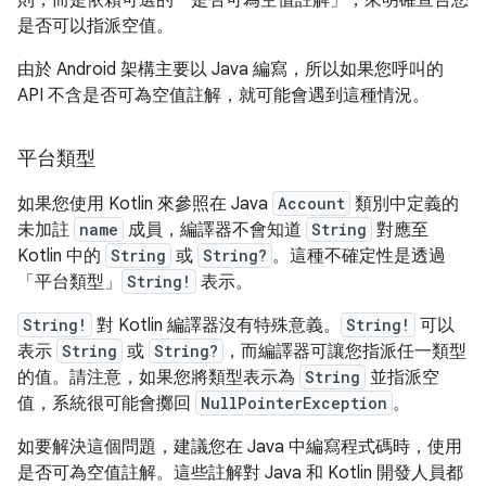
則，而是依賴可選的「是否可為空值註解」
，來明確宣告您
是否可以指派空值。
由於 Android 架構主要以 Java 編寫，所以如果您呼叫的
API 不含是否可為空值註解，就可能會遇到這種情況。
平台類型
如果您使用 Kotlin 來參照在 Java
Account
類別中定義的
未加註
name
成員，編譯器不會知道
String
對應至
Kotlin 中的
String
或
String?
。這種不確定性是透過
「平台類型」
String!
表示。
String!
對 Kotlin 編譯器沒有特殊意義。
String!
可以
表示
String
或
String?
，而編譯器可讓您指派任一類型
的值。請注意，如果您將類型表示為
String
並指派空
值，系統很可能會擲回
NullPointerException
。
如要解決這個問題，建議您在 Java 中編寫程式碼時，使用
是否可為空值註解。這些註解對 Java 和 Kotlin 開發人員都