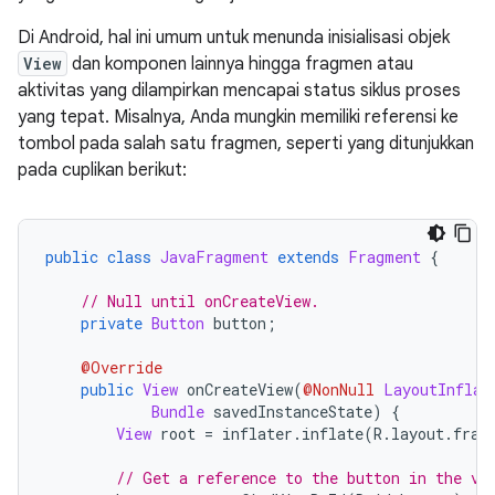
Di Android, hal ini umum untuk menunda inisialisasi objek
View
dan komponen lainnya hingga fragmen atau
aktivitas yang dilampirkan mencapai status siklus proses
yang tepat. Misalnya, Anda mungkin memiliki referensi ke
tombol pada salah satu fragmen, seperti yang ditunjukkan
pada cuplikan berikut:
public
class
JavaFragment
extends
Fragment
{
// Null until onCreateView.
private
Button
 button
;
@Override
public
View
 onCreateView
(
@NonNull
LayoutInflat
Bundle
 savedInstanceState
)
{
View
 root 
=
 inflater
.
inflate
(
R
.
layout
.
frag
// Get a reference to the button in the vi