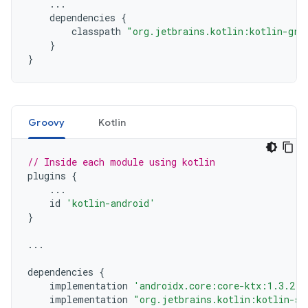
...
    dependencies 
{
        classpath 
"org.jetbrains.kotlin:kotlin-gra
}
}
Groovy
Kotlin
// Inside each module using kotlin
plugins 
{
...
    id 
'kotlin-android'
}
...
dependencies 
{
    implementation 
'androidx.core:core-ktx:1.3.2'
    implementation 
"org.jetbrains.kotlin:kotlin-st