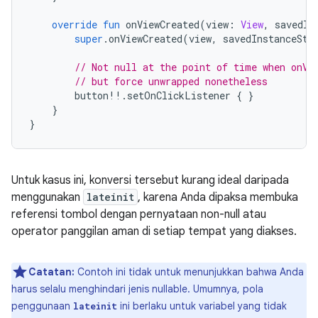
override
fun
 onViewCreated
(
view
:
View
,
 savedIn
super
.
onViewCreated
(
view
,
 savedInstanceSta
// Not null at the point of time when onVi
// but force unwrapped nonetheless
        button
!!.
setOnClickListener 
{
}
}
}
Untuk kasus ini, konversi tersebut kurang ideal daripada
menggunakan
lateinit
, karena Anda dipaksa membuka
referensi tombol dengan pernyataan non-null atau
operator panggilan aman di setiap tempat yang diakses.
Catatan:
Contoh ini tidak untuk menunjukkan bahwa Anda
harus selalu menghindari jenis nullable. Umumnya, pola
penggunaan
ini berlaku untuk variabel yang tidak
lateinit