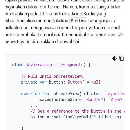
digunakan dalam contoh ini. Namun, karena nilainya tidak
ditetapkan pada titik konstruksi, kode Kotlin yang
dihasilkan akan memperlakukan
Button
sebagai jenis
nullable dan menggunakan operator pernyataan non-null
untuk membuka tombol saat menambahkan pemroses klik,
seperti yang ditunjukkan di bawah ini:
class
JavaFragment
:
Fragment
()
{
// Null until onCreateView.
private
var
 button
:
Button
?
=
null
override
fun
 onCreateView
(
inflater
:
LayoutInfl
            savedInstanceState
:
Bundle
?):
View
?
{
...
// Get a reference to the button in the vi
        button 
=
 root
.
findViewById
(
R
.
id
.
button
)
...
}