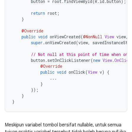
        button 
=
 root
.
findViewById
(
R
.
id
.
button
);
return
 root
;
}
@Override
public
void
 onViewCreated
(
@NonNull
View
 view
,
super
.
onViewCreated
(
view
,
 savedInstanceSta
// Not null at this point of time when onV
        button
.
setOnClickListener
(
new
View
.
OnClick
@Override
public
void
 onClick
(
View
 v
)
{
...
}
});
}
}
Meskipun variabel tombol bersifat nullable, untuk semua
tujuan praktis variabel tersebut tidak boleh berupa null jika