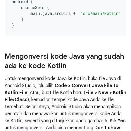
android 
{
    sourceSets 
{
        main
.
java
.
srcDirs 
+=
'src/main/kotlin'
}
}
Mengonversi kode Java yang sudah
ada ke kode Kotlin
Untuk mengonversi kode Java ke Kotlin, buka file Java di
Android Studio, lalu pilih
Code > Convert Java File to
Kotlin File
. Atau, buat file Kotlin baru (
File > New > Kotlin
File/Class
), kemudian tempel kode Java Anda ke file
tersebut. Selanjutnya, Android Studio akan menampilkan
perintah dan menawarkan untuk mengonversi kode Anda
ke Kotlin, seperti yang ditunjukkan pada gambar 5. Klik
Yes
untuk mengonversi. Anda bisa mencentang
Don't show