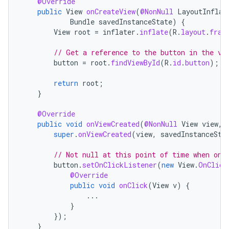
@Override
public
View
onCreateView
(
@NonNull
LayoutInflat
Bundle
savedInstanceState
)
{
View
root
=
inflater
.
inflate
(
R
.
layout
.
frag
// Get a reference to the button in the vi
button
=
root
.
findViewById
(
R
.
id
.
button
);
return
root
;
}
@Override
public
void
onViewCreated
(
@NonNull
View
view
,
super
.
onViewCreated
(
view
,
savedInstanceSta
// Not null at this point of time when onV
button
.
setOnClickListener
(
new
View
.
OnClick
@Override
public
void
onClick
(
View
v
)
{
...
}
});
}