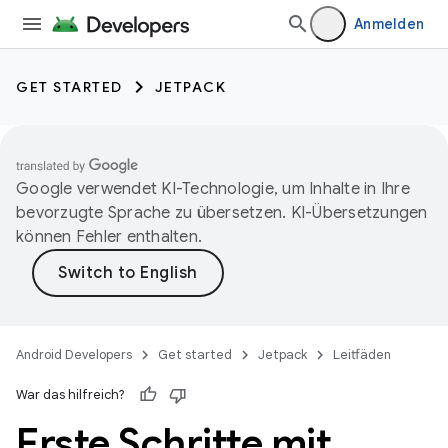
Anmelden
GET STARTED
JETPACK
Google verwendet KI-Technologie, um Inhalte in Ihre
bevorzugte Sprache zu übersetzen. KI-Übersetzungen
können Fehler enthalten.
Android Developers
Get started
Jetpack
Leitfäden
War das hilfreich?
Erste Schritte mit