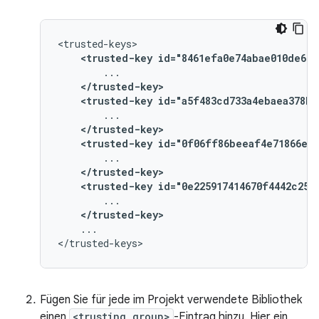
<trusted-key
id="8461efa0e74abae010de669
</trusted-key>
<trusted-key
id="a5f483cd733a4ebaea378b2
</trusted-key>
<trusted-key
id="0f06ff86beeaf4e71866ee5
</trusted-key>
<trusted-key
id="0e225917414670f4442c250
</trusted-key>
...

Fügen Sie für jede im Projekt verwendete Bibliothek
einen
<trusting group>
-Eintrag hinzu. Hier ein