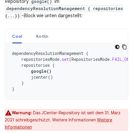
Repository
google()
im
dependencyResolutionManagement { repositories
{...}}
-Block wie unten dargestellt:
Cool
Kotlin
dependencyResolutionManagement
{
repositoriesMode
.
set
(
RepositoriesMode
.
FAIL_ON_
repositories
{
google
()
jcenter
()
}
}
Warnung:
Das JCenter-Repository ist seit dem 31. März
2021 schreibgeschützt. Weitere Informationen
Weitere
Informationen