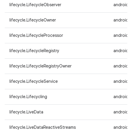
lifecycle.LifecycleObserver
androidx.
lifecycle.LifecycleOwner
androidx.
lifecycle.LifecycleProcessor
androidx.
lifecycle.LifecycleRegistry
androidx.
lifecycle.LifecycleRegistryOwner
androidx.
lifecycle.LifecycleService
androidx.
lifecycle.Lifecycling
androidx.
lifecycle.LiveData
androidx.
lifecycle.LiveDataReactiveStreams
androidx.