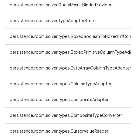
persistence.room.solver.QueryResultBinderProvider
persistence.room.solver.TypeAdapterStore
persistence.room.solver.types.BoxedBooleanToBoxedIntConve
persistence.room.solver.types.BoxedPrimitiveColumnTypeAdap
persistence.room.solver.types.ByteArrayColumnTypeAdapter
persistence.room.solver.types.ColumnTypeAdapter
persistence.room.solver.types.CompositeAdapter
persistence.room.solver.types.CompositeTypeConverter
persistence.room.solver.types.CursorValueReader