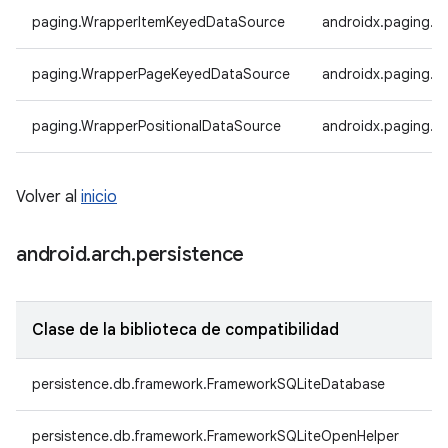
paging.WrapperItemKeyedDataSource
androidx.paging.
paging.WrapperPageKeyedDataSource
androidx.paging.
paging.WrapperPositionalDataSource
androidx.paging.W
Volver al
inicio
android
.
arch
.
persistence
Clase de la biblioteca de compatibilidad
persistence.db.framework.FrameworkSQLiteDatabase
persistence.db.framework.FrameworkSQLiteOpenHelper