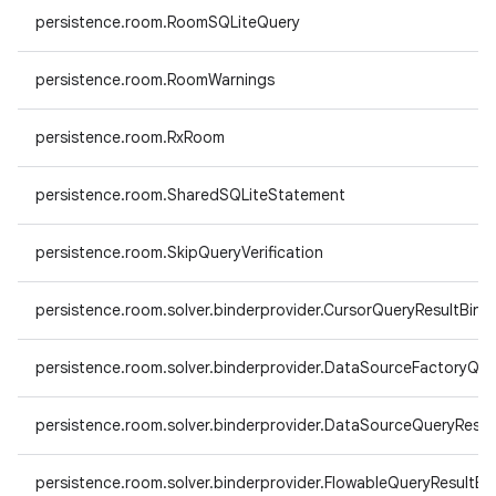
persistence.room.RoomSQLiteQuery
persistence.room.RoomWarnings
persistence.room.RxRoom
persistence.room.SharedSQLiteStatement
persistence.room.SkipQueryVerification
persistence.room.solver.binderprovider.CursorQueryResultBind
persistence.room.solver.binderprovider.DataSourceFactoryQue
persistence.room.solver.binderprovider.DataSourceQueryResul
persistence.room.solver.binderprovider.FlowableQueryResultBi