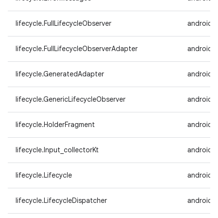
lifecycle.FullLifecycleObserver
androidx.
lifecycle.FullLifecycleObserverAdapter
androidx.
lifecycle.GeneratedAdapter
androidx.
lifecycle.GenericLifecycleObserver
androidx.
lifecycle.HolderFragment
androidx.
lifecycle.Input_collectorKt
androidx.
lifecycle.Lifecycle
androidx.
lifecycle.LifecycleDispatcher
androidx.