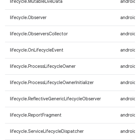
lifecycle.MutableLiveData
androidx.
lifecycle.Observer
androidx.
lifecycle.ObserversCollector
androidx.
lifecycle.OnLifecycleEvent
androidx.
lifecycle.ProcessLifecycleOwner
androidx.
lifecycle.ProcessLifecycleOwnerInitializer
androidx.
lifecycle.ReflectiveGenericLifecycleObserver
androidx.
lifecycle.ReportFragment
androidx.
lifecycle.ServiceLifecycleDispatcher
androidx.