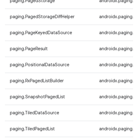
paging.PagedStorage
androidx.paging.
paging.PagedStorageDiffHelper
androidx.paging.P
paging.PageKeyedDataSource
androidx.paging.
paging.PageResult
androidx.paging.P
paging.PositionalDataSource
androidx.paging.P
paging.RxPagedListBuilder
androidx.paging.Rx
paging.SnapshotPagedList
androidx.paging.S
paging.TiledDataSource
androidx.paging.T
paging.TiledPagedList
androidx.paging.Ti