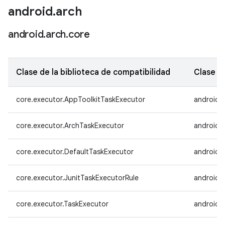
android
.
arch
android
.
arch
.
core
Clase de la biblioteca de compatibilidad
Clase d
core.executor.AppToolkitTaskExecutor
androidx
core.executor.ArchTaskExecutor
androidx
core.executor.DefaultTaskExecutor
androidx
core.executor.JunitTaskExecutorRule
androidx
core.executor.TaskExecutor
androidx