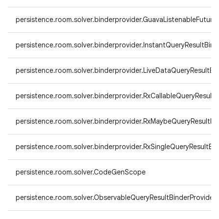
persistence.room.solver.binderprovider.GuavaListenableFuture
persistence.room.solver.binderprovider.InstantQueryResultBind
persistence.room.solver.binderprovider.LiveDataQueryResultBi
persistence.room.solver.binderprovider.RxCallableQueryResultB
persistence.room.solver.binderprovider.RxMaybeQueryResultBi
persistence.room.solver.binderprovider.RxSingleQueryResultBin
persistence.room.solver.CodeGenScope
persistence.room.solver.ObservableQueryResultBinderProvider