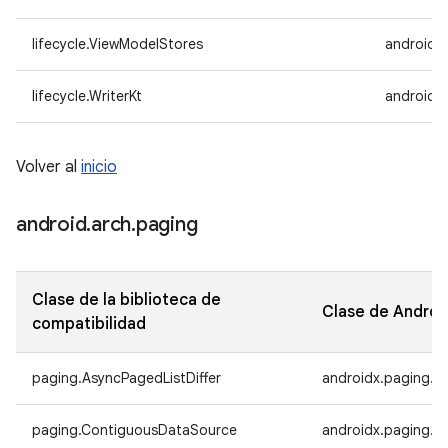
lifecycle.ViewModelStores
androidx.
lifecycle.WriterKt
androidx.
Volver al
inicio
android
.
arch
.
paging
Clase de la biblioteca de
Clase de Androi
compatibilidad
paging.AsyncPagedListDiffer
androidx.paging.As
paging.ContiguousDataSource
androidx.paging.