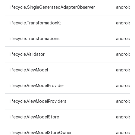
lifecycle.SingleGeneratedAdapterObserver
androidx
lifecycle.TransformationKt
androidx.
lifecycle.Transformations
androidx.
lifecycle.Validator
androidx.
lifecycle.ViewModel
androidx.
lifecycle.ViewModelProvider
androidx.
lifecycle.ViewModelProviders
androidx.
lifecycle.ViewModelStore
androidx.
lifecycle.ViewModelStoreOwner
androidx