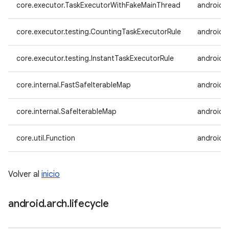
core.executor.TaskExecutorWithFakeMainThread
androidx
core.executor.testing.CountingTaskExecutorRule
androidx
core.executor.testing.InstantTaskExecutorRule
androidx.
core.internal.FastSafeIterableMap
androidx.
core.internal.SafeIterableMap
androidx.
core.util.Function
androidx.
Volver al
inicio
android
.
arch
.
lifecycle