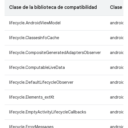
Clase de la biblioteca de compatibilidad
Clase d
lifecycle.AndroidViewModel
androidx.
lifecycle.ClassesInfoCache
androidx.
lifecycle.CompositeGeneratedAdaptersObserver
androidx
lifecycle.ComputableLiveData
androidx.
lifecycle.DefaultLifecycleObserver
androidx.
lifecycle.Elements_extKt
androidx.
lifecycle.EmptyActivityLifecycleCallbacks
androidx.
lifecycle.ErrorMessages
androidx.