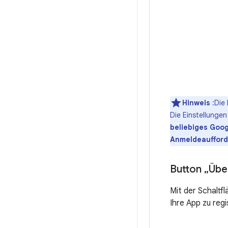
Hinweis
:Die 
Die Einstellunge
beliebiges Goo
Anmeldeauffor
Button „Üb
Mit der Schaltf
Ihre App zu regi