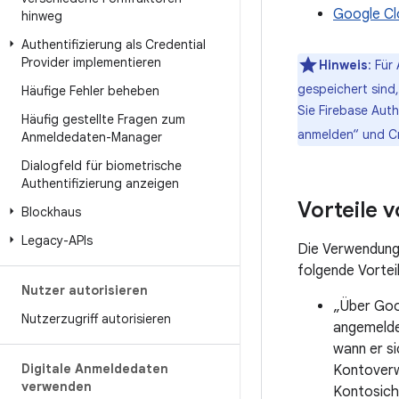
Google Cl
hinweg
Authentifizierung als Credential
Provider implementieren
Hinweis
:
Für 
gespeichert sind,
Häufige Fehler beheben
Sie Firebase Auth
Häufig gestellte Fragen zum
anmelden“ und C
Anmeldedaten-Manager
Dialogfeld für biometrische
Authentifizierung anzeigen
Vorteile 
Blockhaus
Legacy-APIs
Die Verwendung 
folgende Vorteil
Nutzer autorisieren
„Über Goo
Nutzerzugriff autorisieren
angemelde
wann er si
Digitale Anmeldedaten
Kontoverw
verwenden
Kontosiche