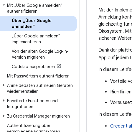
Mit „Über Google anmelden“
Mit der Impleme
authentifizieren
Anmeldung konfi
Über „Über Google
gleichzeitig für
anmelden“
Ökosystem. Mit
„Über Google anmelden“
sicheren Weiter
implementieren
Dank der plattf
Von der alten Google Log-in-
Version migrieren
App auf jedem G
Codelab ausprobieren
In diesem Leitf
Mit Passwörtern authentifizieren
Vorteile 
Anmeldedaten auf neuen Geräten
wiederherstellen
Richtlinie
Erweiterte Funktionen und
Vorausset
Integrationen
In diesem Leitf
Zu Credential Manager migrieren
Authentifizierung über
Credentia
verschiedene Formfaktoren