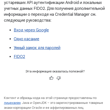
устаревших API аутентификации Android и локальных
учетных данных FIDO2. Для получения дополнительной
информации о переходе на Credential Manager см.
следующие руководства:
Вход через Google
Одно касание
Умный замок для паролей
FIDO2
Эта информация оказалась полезной?
Контент и образцы кода на этой странице предоставлены по
лицензиям
. Java и OpenJDK – это зарегистрированные товарные
знаки корпорации Oracle и ее аффилированных лиц.