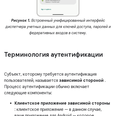
Рисунок 1.
Встроенный унифицированный интерфейс
диспетчера учетных данных для ключей доступа, паролей и
федеративных входов в систему.
Терминология аутентификации
Субъект, которому требуется аутентификация
пользователей, называется
зависимой стороной
.
Процесс аутентификации обычно включает
следующие компоненты:
Клиентское приложение зависимой стороны
: клиентское приложение — в данном случае,
ваше приложение для Android — которое