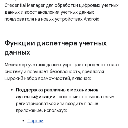
Credential Manager для обработки цифровых учетных
данных и восстановления учетных данных
пользователя на новых устройствах Android.
Функции диспетчера учетных
данных
Менеджер учетных данных упрощает процесс входа в
систему и повышает безопасность, предлагая
широкий набор возможностей, включая:
Поддержка различных механизмов
аутентификации
: позволяет пользователям
регистрироваться или входить в ваше
приложение, используя:
Пароли