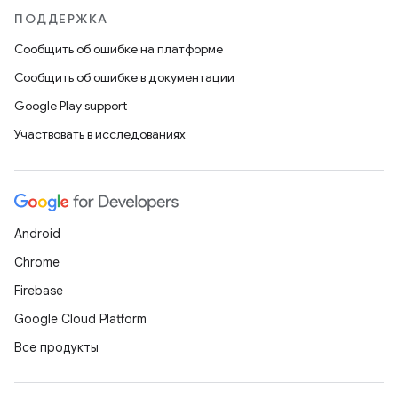
ПОДДЕРЖКА
Сообщить об ошибке на платформе
Сообщить об ошибке в документации
Google Play support
Участвовать в исследованиях
Android
Chrome
Firebase
Google Cloud Platform
Все продукты