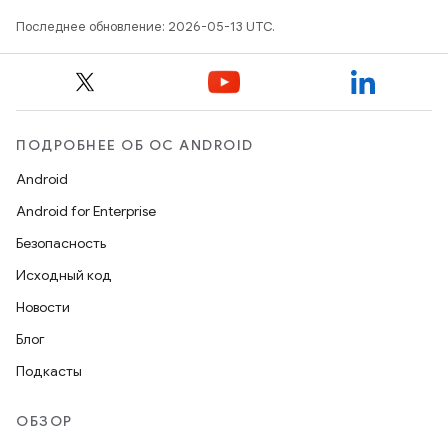
Последнее обновление: 2026-05-13 UTC.
ПОДРОБНЕЕ ОБ ОС ANDROID
Android
Android for Enterprise
Безопасность
Исходный код
Новости
Блог
Подкасты
ОБЗОР