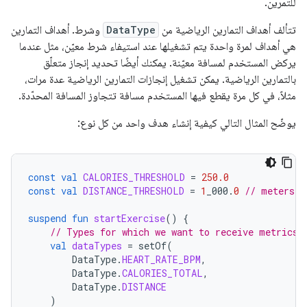
للتمرين.
تتألف أهداف التمارين الرياضية من
DataType
وشرط. أهداف التمارين
هي أهداف لمرة واحدة يتم تشغيلها عند استيفاء شرط معيّن، مثل عندما
يركض المستخدم لمسافة معيّنة. يمكنك أيضًا تحديد إنجاز متعلّق
بالتمارين الرياضية. يمكن تشغيل إنجازات التمارين الرياضية عدة مرات،
مثلاً، في كل مرة يقطع فيها المستخدم مسافة تتجاوز المسافة المحدّدة.
يوضّح المثال التالي كيفية إنشاء هدف واحد من كل نوع:
const
val
CALORIES_THRESHOLD
=
250.0
const
val
DISTANCE_THRESHOLD
=
1
_000
.
0
// meters
suspend
fun
startExercise
()
{
// Types for which we want to receive metrics.
val
dataTypes
=
setOf
(
DataType
.
HEART_RATE_BPM
,
DataType
.
CALORIES_TOTAL
,
DataType
.
DISTANCE
)