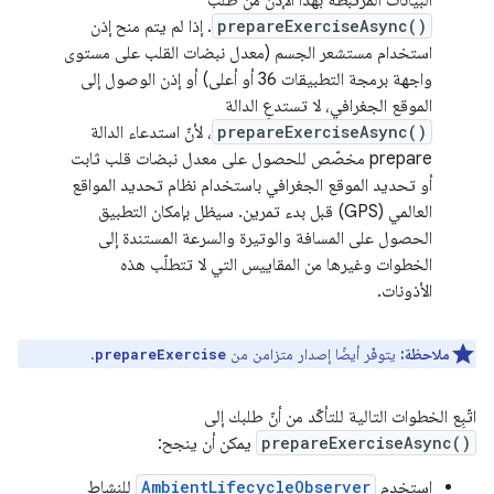
البيانات المرتبطة بهذا الإذن من طلب
prepareExerciseAsync()
. إذا لم يتم منح إذن
استخدام مستشعر الجسم (معدل نبضات القلب على مستوى
واجهة برمجة التطبيقات 36 أو أعلى) أو إذن الوصول إلى
الموقع الجغرافي، لا تستدعِ الدالة
prepareExerciseAsync()
، لأنّ استدعاء الدالة
prepare مخصّص للحصول على معدل نبضات قلب ثابت
أو تحديد الموقع الجغرافي باستخدام نظام تحديد المواقع
العالمي (GPS) قبل بدء تمرين. سيظل بإمكان التطبيق
الحصول على المسافة والوتيرة والسرعة المستندة إلى
الخطوات وغيرها من المقاييس التي لا تتطلّب هذه
الأذونات.
ملاحظة:
يتوفّر أيضًا إصدار متزامن من
.
prepareExercise
اتّبِع الخطوات التالية للتأكّد من أنّ طلبك إلى
prepareExerciseAsync()
يمكن أن ينجح:
استخدِم
AmbientLifecycleObserver
للنشاط