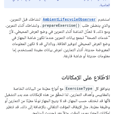
المناسبة.
استخدِم
AmbientLifecycleObserver
لنشاطك قبل التمرين،
والذي يتضمّن طلب
prepareExercise()
، ولنشاطك أثناء التمرين.
ومع ذلك، لا تعدِّل الشاشة أثناء التمرين في وضع العرض المحيطي، لأنّ
"خدمات الصحة" تجمع بيانات التمرين عندما تكون شاشة الجهاز في
وضع العرض المحيطي لتوفير الطاقة، وبالتالي قد لا تكون المعلومات
المعروضة حديثة. أثناء التمارين، اعرض بيانات مفيدة للمستخدم، إما
معلومات حديثة أو شاشة فارغة.
الاطّلاع على الإمكانات
يتوافق كل
ExerciseType
مع أنواع معيّنة من البيانات الخاصة
بالمقاييس وأهداف التمارين، لذا تحقَّق من هذه الإمكانات عند بدء التشغيل
لأنّها قد تختلف حسب الجهاز. قد لا يتيح الجهاز نوعًا معيّنًا من التمارين أو
وظيفة معيّنة، مثل الإيقاف المؤقت التلقائي. بالإضافة إلى ذلك، قد تتغيّر
إمكانات الجهاز بمرور الوقت، مثلاً بعد تحديث البرنامج.