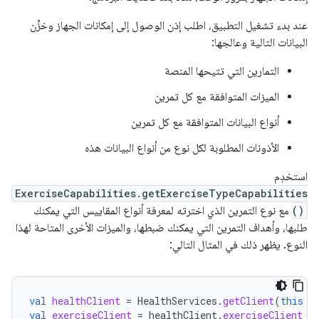
عند بدء تشغيل التطبيق، اطلب إذن الوصول إلى إمكانات الجهاز وخزِّن
البيانات التالية وعالجها:
التمارين التي تتيحها المنصة
الميزات المتوافقة مع كل تمرين
أنواع البيانات المتوافقة مع كل تمرين
الأذونات المطلوبة لكل نوع من أنواع البيانات هذه
استخدِم
ExerciseCapabilities.getExerciseTypeCapabilities
()
مع نوع التمرين الذي اخترته لمعرفة أنواع المقاييس التي يمكنك
طلبها، وأهداف التمرين التي يمكنك ضبطها، والميزات الأخرى المتاحة لهذا
النوع. يظهر ذلك في المثال التالي:
val
healthClient
=
HealthServices
.
getClient
(
this
/
val
exerciseClient
=
healthClient
.
exerciseClient