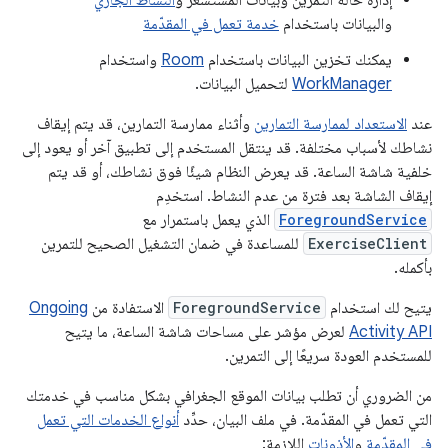
إدارة حالة التمرين وبيانات المستشعر و
النشاط الجاري
والبيانات باستخدام
خدمة تعمل في المقدّمة
يمكنك تخزين البيانات باستخدام
Room
واستخدام
WorkManager
لتحميل البيانات.
عند
الاستعداد لممارسة التمارين
وأثناء ممارسة التمارين، قد يتم إيقاف
نشاطك لأسباب مختلفة. قد ينتقل المستخدم إلى تطبيق آخر أو يعود إلى
خلفية شاشة الساعة. قد يعرض النظام شيئًا فوق نشاطك، أو قد يتم
إيقاف الشاشة بعد فترة من عدم النشاط. استخدِم
ForegroundService
الذي يعمل باستمرار مع
ExerciseClient
للمساعدة في ضمان التشغيل الصحيح للتمرين
بأكمله.
يتيح لك استخدام
ForegroundService
الاستفادة من
Ongoing
Activity API
لعرض مؤشر على مساحات شاشة الساعة، ما يتيح
للمستخدم العودة سريعًا إلى التمرين.
من الضروري أن تطلب بيانات الموقع الجغرافي بشكل مناسب في خدمتك
التي تعمل في المقدّمة. في ملف البيان، حدِّد
أنواع الخدمات التي تعمل
في المقدّمة
و
الأذونات
اللازمة: