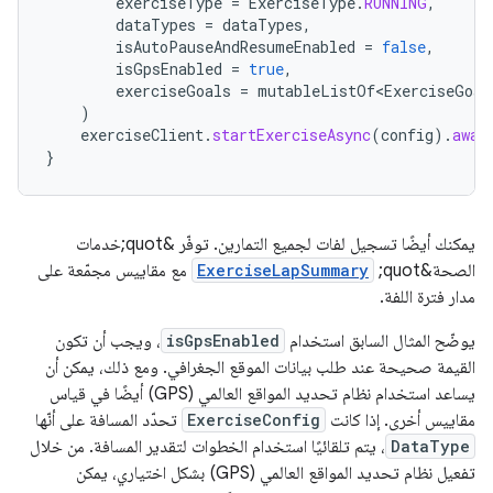
exerciseType
=
ExerciseType
.
RUNNING
,
dataTypes
=
dataTypes
,
isAutoPauseAndResumeEnabled
=
false
,
isGpsEnabled
=
true
,
exerciseGoals
=
mutableListOf<ExerciseGoal
)
exerciseClient
.
startExerciseAsync
(
config
).
awai
}
يمكنك أيضًا تسجيل لفات لجميع التمارين. توفّر &quot;خدمات
الصحة&quot;
ExerciseLapSummary
مع مقاييس مجمّعة على
مدار فترة اللفة.
يوضّح المثال السابق استخدام
isGpsEnabled
، ويجب أن تكون
القيمة صحيحة عند طلب بيانات الموقع الجغرافي. ومع ذلك، يمكن أن
يساعد استخدام نظام تحديد المواقع العالمي (GPS) أيضًا في قياس
مقاييس أخرى. إذا كانت
ExerciseConfig
تحدّد المسافة على أنّها
DataType
، يتم تلقائيًا استخدام الخطوات لتقدير المسافة. من خلال
تفعيل نظام تحديد المواقع العالمي (GPS) بشكل اختياري، يمكن