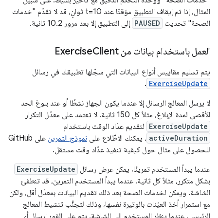
"خدمات الصحة" ووحدة التحكّم الدقيق مع تأخير بسيط. على سبيل
المثال، إذا تم إيقاف التطبيق مؤقتًا عند t=10 ثوانٍ، قد لا تقدّم "خدمات
الصحة" تحديث
PAUSED
إلى التطبيق إلا بعد مرور 10.2 ثانية.
العمل باستخدام بيانات من Exercise
Client
يتم تسليم مقاييس أنواع البيانات التي سجّلها تطبيقك في رسائل
.
ExerciseUpdate
لا يرسل المعالج الرسائل إلا عندما يكون الجهاز نشطًا أو عند بلوغ الحد
الأقصى لمدة الإبلاغ، مثلاً كل 150 ثانية. لا تعتمد على معدّل التكرار
ExerciseUpdate
لتقديم عدّاد الوقت باستخدام
activeDuration
. يمكنك الاطّلاع على
نموذج التمرين
على GitHub
للحصول على مثال حول كيفية تنفيذ عدّاد وقت مستقل.
عندما يبدأ المستخدم تمرينًا، يمكن عرض رسائل
ExerciseUpdate
بشكل متكرر، مثلاً كل ثانية. عندما يبدأ المستخدم التمرين، قد تنطفئ
الشاشة. ويمكن لخدمات الصحة بعد ذلك تقديم البيانات بمعدّل أقل، ولكن
مع استمرار أخذ العيّنات بالوتيرة نفسها، وذلك لتجنُّب تنشيط المعالج
الرئيسي. عندما ينظر المستخدم إلى الشاشة، يتم على الفور إرسال أي