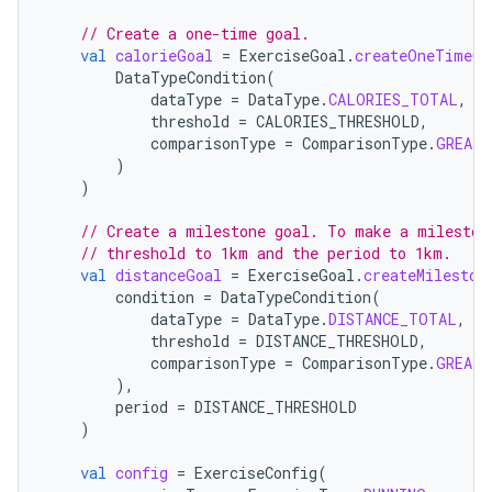
// Create a one-time goal.
val
calorieGoal
=
ExerciseGoal
.
createOneTimeGo
DataTypeCondition
(
dataType
=
DataType
.
CALORIES_TOTAL
,
threshold
=
CALORIES_THRESHOLD
,
comparisonType
=
ComparisonType
.
GREATE
)
)
// Create a milestone goal. To make a mileston
// threshold to 1km and the period to 1km.
val
distanceGoal
=
ExerciseGoal
.
createMileston
condition
=
DataTypeCondition
(
dataType
=
DataType
.
DISTANCE_TOTAL
,
threshold
=
DISTANCE_THRESHOLD
,
comparisonType
=
ComparisonType
.
GREATE
),
period
=
DISTANCE_THRESHOLD
)
val
config
=
ExerciseConfig
(