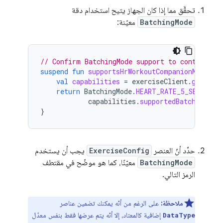
تحقَّق مما إذا كان الجهاز يتيح استخدام دقة
BatchingMode
معيّنة:
// Confirm BatchingMode support to control he
suspend
fun
supportsHrWorkoutCompanionMode
():
val
capabilities
=
exerciseClient
.
getCapa
return
BatchingMode
.
HEART_RATE_5_SECONDS
capabilities
.
supportedBatchingMod
}
حدِّد أنّ العنصر
ExerciseConfig
يجب أن يستخدم
BatchingMode
معيّنًا، كما هو موضّح في مقتطف
الرمز التالي.
ملاحظة:
على الرغم من أنّه يمكنك تضمين عناصر
إضافية كالمعتاد، إلا أنّه يتم عرضها فقط بنفس معدّل
DataType