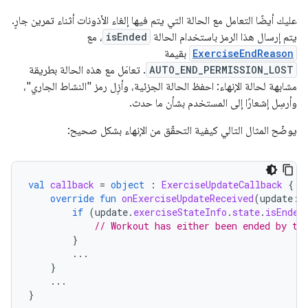
عليك أيضًا التعامل مع الحالة التي يتم فيها إلغاء الأذونات أثناء تمرين جارٍ.
يتم إرسال هذا الرمز باستخدام الحالة
isEnded
، مع
ExerciseEndReason
بقيمة
AUTO_END_PERMISSION_LOST
. تعامَل مع هذه الحالة بطريقة
مشابهة لحالة الإنهاء: احفظ الحالة الجزئية، وأزِل رمز "النشاط الجاري"،
وأرسِل إشعارًا إلى المستخدم بشأن ما حدث.
يوضّح المثال التالي كيفية التحقّق من الإنهاء بشكل صحيح:
val
callback
=
object
:
ExerciseUpdateCallback
{
override
fun
onExerciseUpdateReceived
(
update
:
if
(
update
.
exerciseStateInfo
.
state
.
isEnded
// Workout has either been ended by th
}
...
}
...
}