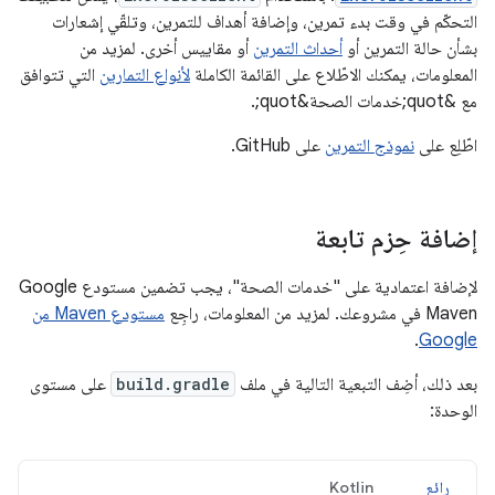
التحكّم في وقت بدء تمرين، وإضافة أهداف للتمرين، وتلقّي إشعارات
بشأن حالة التمرين أو
أحداث التمرين
أو مقاييس أخرى. لمزيد من
المعلومات، يمكنك الاطّلاع على القائمة الكاملة
لأنواع التمارين
التي تتوافق
مع &quot;خدمات الصحة&quot;.
اطّلِع على
نموذج التمرين
على GitHub.
إضافة حِزم تابعة
لإضافة اعتمادية على "خدمات الصحة"، يجب تضمين مستودع Google
Maven في مشروعك. لمزيد من المعلومات، راجِع
مستودع Maven من
.
Google
بعد ذلك، أضِف التبعية التالية في ملف
build.gradle
على مستوى
الوحدة:
رائع
Kotlin