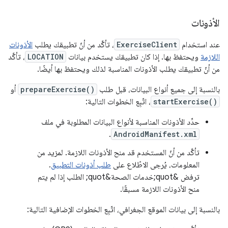
الأذونات
عند استخدام
ExerciseClient
، تأكَّد من أنّ تطبيقك يطلب
الأذونات
اللازمة
ويحتفظ بها. إذا كان تطبيقك يستخدم بيانات
LOCATION
، تأكَّد
من أنّ تطبيقك يطلب الأذونات المناسبة لذلك ويحتفظ بها أيضًا.
بالنسبة إلى جميع أنواع البيانات، قبل طلب
prepareExercise()
أو
startExercise()
، اتّبِع الخطوات التالية:
حدِّد الأذونات المناسبة لأنواع البيانات المطلوبة في ملف
.
AndroidManifest.xml
تأكَّد من أنّ المستخدم قد منح الأذونات اللازمة. لمزيد من
المعلومات، يُرجى الاطّلاع على
طلب أذونات التطبيق
.
ترفض &quot;خدمات الصحة&quot; الطلب إذا لم يتم
منح الأذونات اللازمة مسبقًا.
بالنسبة إلى بيانات الموقع الجغرافي، اتّبِع الخطوات الإضافية التالية: