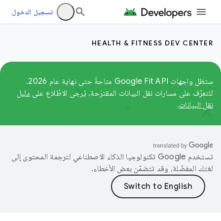
تسجيل الدخول
HEALTH & FITNESS DEV CENTER
ستظل واجهات Google Fit API متاحةً حتى نهاية عام 2026.
للتعرّف على مسارات نقل البيانات المقترَحة، يُرجى الاطّلاع على
دليل
نقل البيانات
.
تستخدم Google تكنولوجيا الذكاء الاصطناعي لترجمة المحتوى إلى
لغتك المفضّلة، وقد تتضمّن بعض الأخطاء.