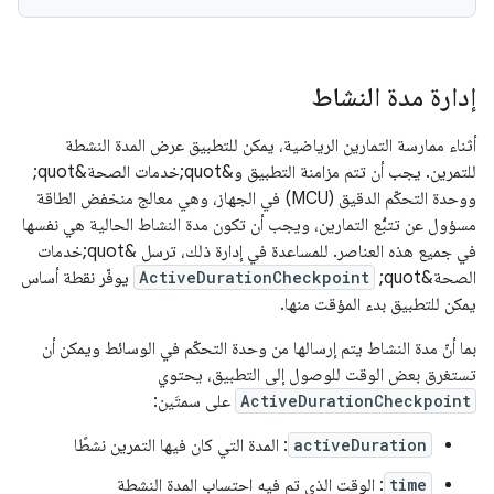
إدارة مدة النشاط
أثناء ممارسة التمارين الرياضية، يمكن للتطبيق عرض المدة النشطة
للتمرين. يجب أن تتم مزامنة التطبيق و&quot;خدمات الصحة&quot;
ووحدة التحكّم الدقيق (MCU) في الجهاز، وهي معالج منخفض الطاقة
مسؤول عن تتبُّع التمارين، ويجب أن تكون مدة النشاط الحالية هي نفسها
في جميع هذه العناصر. للمساعدة في إدارة ذلك، ترسل &quot;خدمات
الصحة&quot;
ActiveDurationCheckpoint
يوفّر نقطة أساس
يمكن للتطبيق بدء المؤقت منها.
بما أنّ مدة النشاط يتم إرسالها من وحدة التحكّم في الوسائط ويمكن أن
تستغرق بعض الوقت للوصول إلى التطبيق، يحتوي
ActiveDurationCheckpoint
على سمتَين:
activeDuration
: المدة التي كان فيها التمرين نشطًا
time
: الوقت الذي تم فيه احتساب المدة النشطة