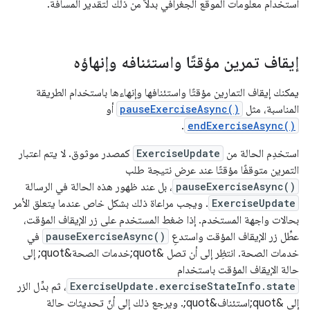
استخدام معلومات الموقع الجغرافي بدلاً من ذلك لتقدير المسافة.
إيقاف تمرين مؤقتًا واستئنافه وإنهاؤه
يمكنك إيقاف التمارين مؤقتًا واستئنافها وإنهاءها باستخدام الطريقة
المناسبة، مثل
pauseExerciseAsync()
أو
.
endExerciseAsync()
استخدِم الحالة من
ExerciseUpdate
كمصدر موثوق. لا يتم اعتبار
التمرين متوقفًا مؤقتًا عند عرض نتيجة طلب
pauseExerciseAsync()
، بل عند ظهور هذه الحالة في الرسالة
ExerciseUpdate
. ويجب مراعاة ذلك بشكل خاص عندما يتعلق الأمر
بحالات واجهة المستخدم. إذا ضغط المستخدم على زر الإيقاف المؤقت،
عطِّل زر الإيقاف المؤقت واستدعِ
pauseExerciseAsync()
في
خدمات الصحة. انتظِر إلى أن تصل &quot;خدمات الصحة&quot; إلى
حالة الإيقاف المؤقت باستخدام
ExerciseUpdate.exerciseStateInfo.state
، ثم بدِّل الزر
إلى &quot;استئناف&quot;. ويرجع ذلك إلى أنّ تحديثات حالة