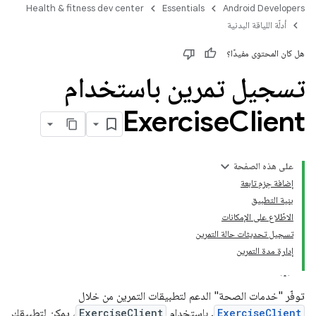
Health & fitness dev center
Essentials
Android Developers
أدلّة اللياقة البدنية
هل كان المحتوى مفيدًا؟
تسجيل تمرين باستخدام
Exercise
Client
على هذه الصفحة
إضافة حِزم تابعة
بنية التطبيق
الاطّلاع على الإمكانات
تسجيل تحديثات حالة التمرين
إدارة مدة التمرين
توفّر "خدمات الصحة" الدعم لتطبيقات التمرين من خلال
ExerciseClient
. باستخدام
ExerciseClient
، يمكن لتطبيقك