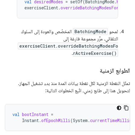
val
desiredModes
=
setOf
(
BatchingMode
.
HEART_R
exerciseClient
.
overrideBatchingModesForActive
لمحو
BatchingMode
المخصّص والعودة إلى السلوك
التلقائي، مرِّر مجموعة فارغة إلى
exerciseClient.overrideBatchingModesFo
.
rActiveExercise()
الطوابع الزمنية
تمثّل النقطة الزمنية لكل نقطة بيانات المدة منذ بدء تشغيل الجهاز.
لتحويل هذا إلى طابع زمني، اتّبِع الخطوات التالية:
val
bootInstant
=
Instant
.
ofEpochMilli
(
System
.
currentTimeMillis
(