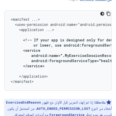
<manifest
<uses-permission
android:name="android.permissio
<application
<!--
If
your
app
is
designed
only
for
devi
or
lower,
use
android:foregroundServi
</application>

</manifest>
ملاحظة:
إذا تم إنهاء التمرين قبل الأوان مع ظهور
ExerciseEndReason
أخطاء من النوع
، من المحتمل أن يكون
AUTO_ENDED_PERMISSION_LOST
السبب هو عدم توفّر
مع أذونات الموقع الجغرافي
ForegroundService