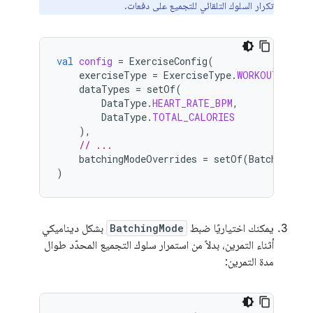
تكرار السلوك التلقائي للتجميع على دفعات.
val
config
=
ExerciseConfig
(
exerciseType
=
ExerciseType
.
WORKOUT
,
dataTypes
=
setOf
(
DataType
.
HEART_RATE_BPM
,
DataType
.
TOTAL_CALORIES
),
// ...
batchingModeOverrides
=
setOf
(
BatchingMod
)
يمكنك اختياريًا ضبط
BatchingMode
بشكل ديناميكي
أثناء التمرين، بدلاً من استمرار سلوك التجميع المحدّد طوال
مدة التمرين: