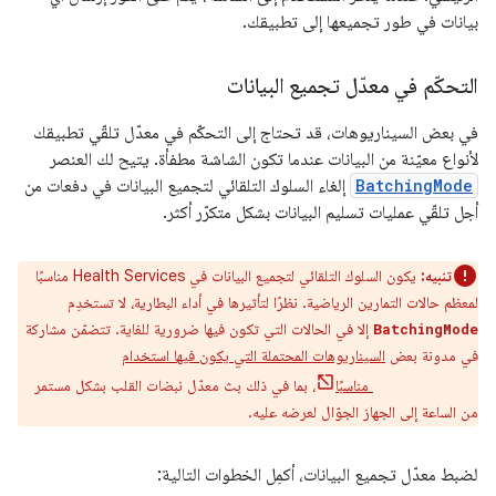
بيانات في طور تجميعها إلى تطبيقك.
التحكّم في معدّل تجميع البيانات
في بعض السيناريوهات، قد تحتاج إلى التحكّم في معدّل تلقّي تطبيقك
لأنواع معيّنة من البيانات عندما تكون الشاشة مطفأة. يتيح لك العنصر
BatchingMode
إلغاء السلوك التلقائي لتجميع البيانات في دفعات من
أجل تلقّي عمليات تسليم البيانات بشكل متكرّر أكثر.
تنبيه:
يكون السلوك التلقائي لتجميع البيانات في Health Services مناسبًا
لمعظم حالات التمارين الرياضية. نظرًا لتأثيرها في أداء البطارية، لا تستخدِم
إلا في الحالات التي تكون فيها ضرورية للغاية. تتضمّن مشاركة
BatchingMode
في مدونة بعض
السيناريوهات المحتملة التي يكون فيها استخدام
مناسبًا
، بما في ذلك بث معدّل نبضات القلب بشكل مستمر
BatchingMode
من الساعة إلى الجهاز الجوّال لعرضه عليه.
لضبط معدّل تجميع البيانات، أكمِل الخطوات التالية: