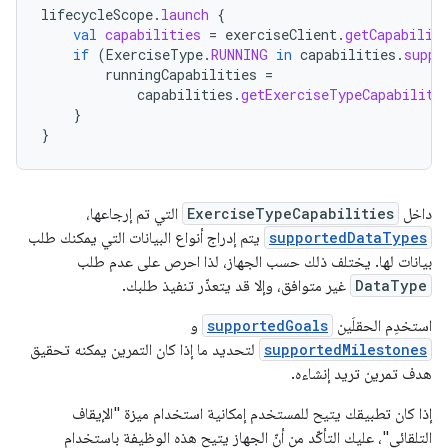
lifecycleScope
.
launch
{
val
capabilities
=
exerciseClient
.
getCapabilit
if
(
ExerciseType
.
RUNNING
in
capabilities
.
suppo
runningCapabilities
=
capabilities
.
getExerciseTypeCapabiliti
}
}
داخل
ExerciseTypeCapabilities
التي تم إرجاعها،
supportedDataTypes
يتم إدراج أنواع البيانات التي يمكنك طلب
بيانات لها. يختلف ذلك حسب الجهاز، لذا احرص على عدم طلب
DataType
غير متوافق، وإلا قد يتعذّر تنفيذ طلبك.
استخدِم الحقلَين
supportedGoals
و
supportedMilestones
لتحديد ما إذا كان التمرين يمكنه تحقيق
هدف تمرين تريد إنشاءه.
إذا كان تطبيقك يتيح للمستخدم إمكانية استخدام ميزة "الإيقاف
التلقائي"، عليك التأكّد من أنّ الجهاز يتيح هذه الوظيفة باستخدام