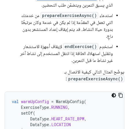
الذي يسبق التمرين ويتضمّن طلب التحضير.
استدعاء
prepareExerciseAsync()
من خدمتك
التي تعمل في المقدّمة إذا لم يكن في خدمة وكان مرتبطًا
بدورة حياة النشاط، قد يتم إيقاف إعداد المستشعر بدون
داعٍ.
استخدِم
endExercise()
لإيقاف أجهزة الاستشعار
وتقليل استهلاك الطاقة إذا انتقل المستخدم إلى نشاط آخر
غير نشاط ما قبل التمرين.
يوضّح المثال التالي كيفية الاتصال بـ
:
prepareExerciseAsync()
val
warmUpConfig
=
WarmUpConfig
(
ExerciseType
.
RUNNING
,
setOf
(
DataType
.
HEART_RATE_BPM
,
DataType
.
LOCATION