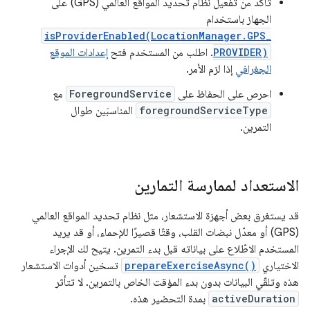
تأكَّد من تفعيل نظام تحديد المواقع العالمي (GPS) على
الجهاز باستخدام
isProviderEnabled(LocationManager.GPS_
PROVIDER)
. اطلب من المستخدم فتح
إعدادات الموقع
الجغرافي
إذا لزم الأمر.
احرص على الحفاظ على
ForegroundService
مع
foregroundServiceType
المناسبَين طوال
التمرين.
الاستعداد لممارسة التمارين
قد يستغرق بعض أجهزة الاستشعار، مثل نظام تحديد المواقع العالمي
(GPS) أو معدّل نبضات القلب، وقتًا قصيرًا للإحماء، أو قد يريد
المستخدم الاطّلاع على بياناته قبل بدء التمرين. يتيح لك الإجراء
الاختياري
prepareExerciseAsync()
تسخين أدوات الاستشعار
هذه وتلقّي البيانات بدون بدء المؤقت الخاص بالتمرين. لا تتأثر
activeDuration
بمدة التحضير هذه.