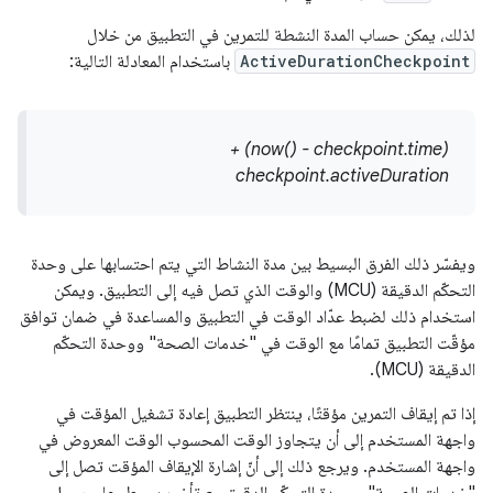
لذلك، يمكن حساب المدة النشطة للتمرين في التطبيق من خلال
ActiveDurationCheckpoint
باستخدام المعادلة التالية:
(now() - checkpoint.time) +
checkpoint.activeDuration
ويفسّر ذلك الفرق البسيط بين مدة النشاط التي يتم احتسابها على وحدة
التحكّم الدقيقة (MCU) والوقت الذي تصل فيه إلى التطبيق. ويمكن
استخدام ذلك لضبط عدّاد الوقت في التطبيق والمساعدة في ضمان توافق
مؤقّت التطبيق تمامًا مع الوقت في "خدمات الصحة" ووحدة التحكّم
الدقيقة (MCU).
إذا تم إيقاف التمرين مؤقتًا، ينتظر التطبيق إعادة تشغيل المؤقت في
واجهة المستخدم إلى أن يتجاوز الوقت المحسوب الوقت المعروض في
واجهة المستخدم. ويرجع ذلك إلى أنّ إشارة الإيقاف المؤقت تصل إلى