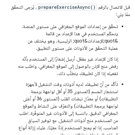
قبل الاتصال بالرقم
prepareExerciseAsync()
، يُرجى التحقّق
ممّا يلي:
تحقَّق من إعدادات الموقع الجغرافي على مستوى المنصة.
يتحكّم المستخدم في هذا الإعداد من قائمة
&quot;الإعدادات&quot; الرئيسية، وهو يختلف عن
عملية التحقّق من الأذونات على مستوى التطبيق.
إذا كان الإعداد غير مفعّل، أرسِل إشعارًا إلى المستخدم بأنّه
رفض منح الإذن بالوصول إلى الموقع الجغرافي، واطلب منه
تفعيله إذا كان تطبيقك يتطلّب ذلك.
تأكَّد من أنّ تطبيقك لديه أذونات وقت التشغيل لأجهزة
استشعار الجسم (المستوى 35 أو أقل لواجهة برمجة
التطبيقات) أو معدّل نبضات القلب (المستوى 36 أو أعلى
لواجهة برمجة التطبيقات) والتعرّف على النشاط والموقع
الجغرافي الدقيق. بالنسبة إلى الأذونات غير المتوفّرة، اطلب
من المستخدم منح أذونات التشغيل، مع توفير السياق
المناسب. إذا لم يمنح المستخدم إذنًا معيّنًا، عليك إزالة أنواع