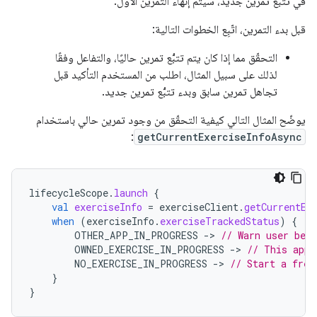
في تتبُّع تمرين جديد، سيتم إنهاء التمرين الأول.
قبل بدء التمرين، اتّبِع الخطوات التالية:
التحقّق مما إذا كان يتم تتبُّع تمرين حاليًا، والتفاعل وفقًا
لذلك على سبيل المثال، اطلب من المستخدم التأكيد قبل
تجاهل تمرين سابق وبدء تتبُّع تمرين جديد.
يوضّح المثال التالي كيفية التحقّق من وجود تمرين حالي باستخدام
:
getCurrentExerciseInfoAsync
lifecycleScope
.
launch
{
val
exerciseInfo
=
exerciseClient
.
getCurrentEx
when
(
exerciseInfo
.
exerciseTrackedStatus
)
{
OTHER_APP_IN_PROGRESS
-
>
// Warn user befo
OWNED_EXERCISE_IN_PROGRESS
-
>
// This app 
NO_EXERCISE_IN_PROGRESS
-
>
// Start a fres
}
}