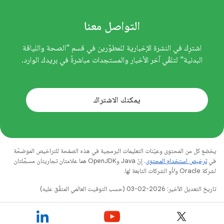
التواصل معنا
اشترِك في النشرة الإخبارية للمطوّرين في قسم "الصحة واللياقة
البدنية" لتلقّي آخر الأخبار والمستجدات مباشرةً في بريدك الوارد.
يمكنك الاشتراك
يخضع كل من المحتوى وعيّنات التعليمات البرمجية في هذه الصفحة للتراخيص الموضحّة
في
ترخيص استخدام المحتوى
. إنّ Java وOpenJDK هما علامتان تجاريتان مسجَّلتان
لشركة Oracle و/أو الشركات التابعة لها.
تاريخ التعديل الأخير: 2026-02-03 (حسب التوقيت العالمي المتفَّق عليه)