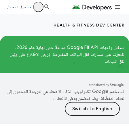
تسجيل الدخول
HEALTH & FITNESS DEV CENTER
ستظل واجهات Google Fit API متاحةً حتى نهاية عام 2026.
للتعرّف على مسارات نقل البيانات المقترَحة، يُرجى الاطّلاع على
دليل
نقل البيانات
.
تستخدم Google تكنولوجيا الذكاء الاصطناعي لترجمة المحتوى إلى
لغتك المفضّلة، وقد تتضمّن بعض الأخطاء.