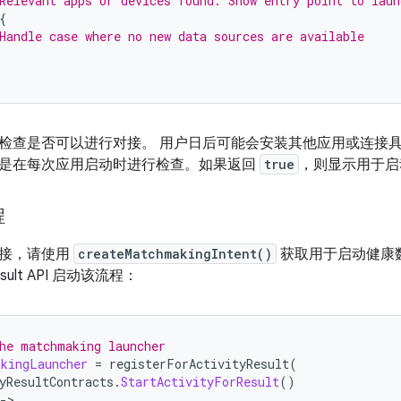
Relevant apps or devices found. Show entry point to laun
{
Handle case where no new data sources are available
检查是否可以进行对接。 用户日后可能会安装其他应用或连接
是在每次应用启动时进行检查。如果返回
true
，则显示用于启
程
对接，请使用
createMatchmakingIntent()
获取用于启动健康
Result API 启动该流程：
he matchmaking launcher
akingLauncher
=
registerForActivityResult
(
yResultContracts
.
StartActivityForResult
()
-