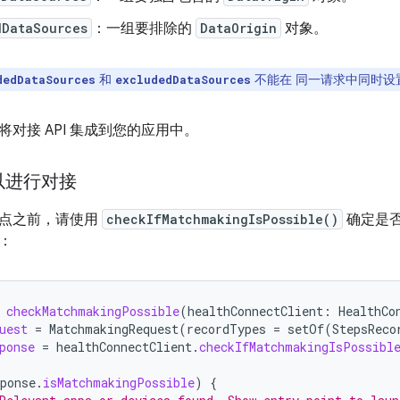
dDataSources
：一组要排除的
DataOrigin
对象。
和
不能在 同一请求中同时设
dedDataSources
excludedDataSources
对接 API 集成到您的应用中。
以进行对接
点之前，请使用
checkIfMatchmakingIsPossible()
确定是
：
checkMatchmakingPossible
(
healthConnectClient
:
HealthCo
uest
=
MatchmakingRequest
(
recordTypes
=
setOf
(
StepsReco
ponse
=
healthConnectClient
.
checkIfMatchmakingIsPossibl
ponse
.
isMatchmakingPossible
)
{