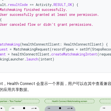
ult
.
resultCode
==
Activity
.
RESULT_OK
)
{
Matchmaking finished successfully.
User successfully granted at least one permission.
{
User canceled flow or didn't grant permissions.
atchmaking
(
healthConnectClient
:
HealthConnectClient
)
{
uest
=
MatchmakingRequest
(
recordTypes
=
setOf
(
StepsReco
ent
=
healthConnectClient
.
createMatchmakingIntent
(
reque
akingLauncher
.
launch
(
intent
)
tent，Health Connect 会显示一个界面，用户可以在其中
的应用共享数据。