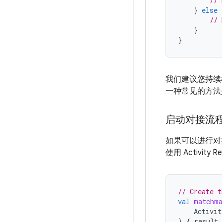
// 
}
else
// 
}
}
我们建议您持续
一种常见的方法
启动对接流
如果可以进行
使用 Activity 
// Create t
val
matchm
Activit
)
{
result