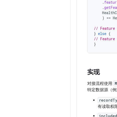
.
featur
.
getFea
HealthC
)
==
H
// Feature 
}
else
{
// Feature 
}
实现
对接流程使用
M
特定数据源（例
recordT
有读取权
include