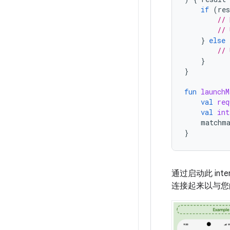
if
(
res
// 
// 
}
else
// 
}
}
fun
launchM
val
req
val
int
matchm
}
通过启动此 in
连接起来以与您