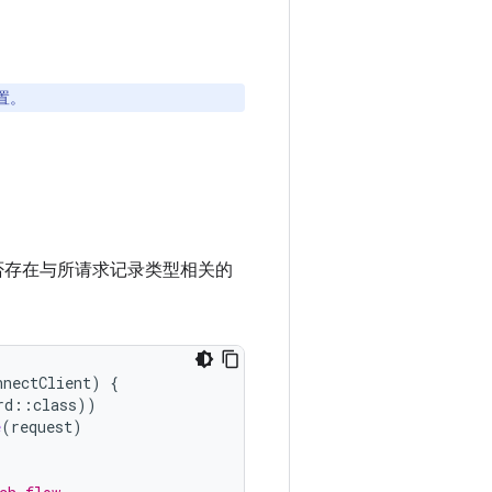
置。
否存在与所请求记录类型相关的
nnectClient
)
{
rd
::
class
))
e
(
request
)