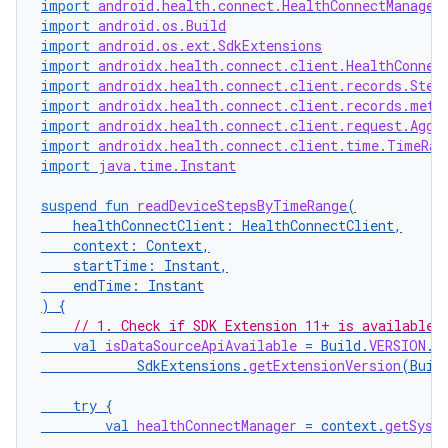
import
android.health.connect.HealthConnectManager
import
android.os.Build
import
android.os.ext.SdkExtensions
import
androidx.health.connect.client.HealthConnec
import
androidx.health.connect.client.records.Step
import
androidx.health.connect.client.records.meta
import
androidx.health.connect.client.request.Aggr
import
androidx.health.connect.client.time.TimeRan
import
java.time.Instant
suspend
fun
readDeviceStepsByTimeRange
(
healthConnectClient
:
HealthConnectClient
,
context
:
Context
,
startTime
:
Instant
,
endTime
:
Instant
)
{
// 1. Check if SDK Extension 11+ is available 
val
isDataSourceApiAvailable
=
Build
.
VERSION
.
S
SdkExtensions
.
getExtensionVersion
(
Buil
try
{
val
healthConnectManager
=
context
.
getSyst