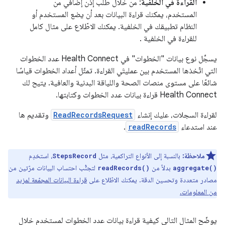
القراءة في الخلفية
: من خلال طلب إذن إضافي من
المستخدم، يمكنك قراءة البيانات بعد أن يضع المستخدم أو
النظام تطبيقك في الخلفية. يمكنك الاطّلاع على مثال كامل
للقراءة في الخلفية
.
يسجِّل نوع بيانات "الخطوات" في Health Connect عدد الخطوات
التي اتّخذها المستخدم بين عمليتَي القراءة. تمثّل أعداد الخطوات قياسًا
شائعًا على مستوى منصات الصحة واللياقة البدنية والعافية. يتيح لك
Health Connect قراءة بيانات عدد الخطوات وكتابتها.
لقراءة السجلات، عليك إنشاء
ReadRecordsRequest
وتقديم ها
عند استدعاء
readRecords
.
ملاحظة:
بالنسبة إلى الأنواع التراكمية، مثل
، استخدِم
StepsRecord
بدلاً من
لتجنُّب احتساب البيانات مرّتين من
readRecords()
aggregate()
مصادر متعددة وتحسين الدقة. يمكنك الاطّلاع على
قراءة البيانات المجمّعة لمزيد
من المعلومات.
يوضّح المثال التالي كيفية قراءة بيانات عدد الخطوات لمستخدم خلال