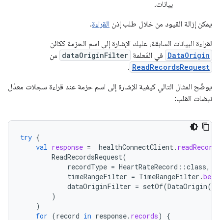
بيانات.
يمكن إزالة القيود من خلال طلب إذن
القراءة
.
لقراءة البيانات السابقة، عليك الإشارة إلى اسم الحزمة ككائن
DataOrigin
في المَعلمة
dataOriginFilter
من
.
ReadRecordsRequest
يوضّح المثال التالي كيفية الإشارة إلى اسم حزمة عند قراءة سجلات معدّل
نبضات القلب:
try
{
val
response
=
healthConnectClient
.
readRecord
ReadRecordsRequest
(
recordType
=
HeartRateRecord
::
class
,
timeRangeFilter
=
TimeRangeFilter
.
betw
dataOriginFilter
=
setOf
(
DataOrigin
(
"c
)
)
for
(
record
in
response
.
records
)
{