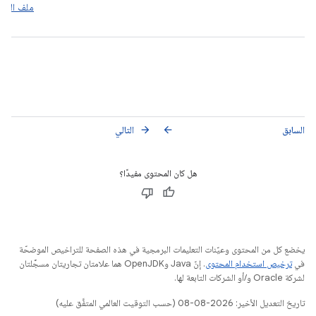
ملف البيا
السابق
التالي
arrow_forward
arrow_back
هل كان المحتوى مفيدًا؟
يخضع كل من المحتوى وعيّنات التعليمات البرمجية في هذه الصفحة للتراخيص الموضحّة
في
ترخيص استخدام المحتوى
. إنّ Java وOpenJDK هما علامتان تجاريتان مسجَّلتان
لشركة Oracle و/أو الشركات التابعة لها.
تاريخ التعديل الأخير: 2026-08-08 (حسب التوقيت العالمي المتفَّق عليه)