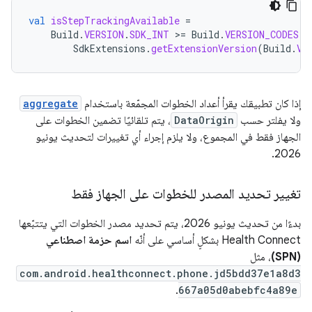
val
isStepTrackingAvailable
=
Build
.
VERSION
.
SDK_INT
>
=
Build
.
VERSION_CODES
.
U
SdkExtensions
.
getExtensionVersion
(
Build
.
VE
إذا كان تطبيقك يقرأ أعداد الخطوات المجمّعة باستخدام
aggregate
ولا يفلتر حسب
DataOrigin
، يتم تلقائيًا تضمين الخطوات على
الجهاز فقط في المجموع، ولا يلزم إجراء أي تغييرات لتحديث يونيو
2026.
تغيير تحديد المصدر للخطوات على الجهاز فقط
بدءًا من تحديث يونيو 2026، يتم تحديد مصدر الخطوات التي يتتبّعها
Health Connect بشكلٍ أساسي على أنّه
اسم حزمة اصطناعي
(SPN)
، مثل
com.android.healthconnect.phone.jd5bdd37e1a8d3
.
667a05d0abebfc4a89e