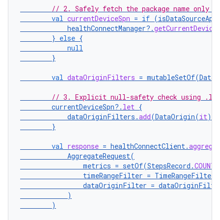
// 2. Safely fetch the package name only i
val
currentDeviceSpn
=
if
(
isDataSourceApi
healthConnectManager
?.
getCurrentDevice
}
else
{
null
}
val
dataOriginFilters
=
mutableSetOf
(
DataO
// 3. Explicit null-safety check using .le
currentDeviceSpn
?.
let
{
dataOriginFilters
.
add
(
DataOrigin
(
it
))
}
val
response
=
healthConnectClient
.
aggrega
AggregateRequest
(
metrics
=
setOf
(
StepsRecord
.
COUNT_
timeRangeFilter
=
TimeRangeFilter
.
dataOriginFilter
=
dataOriginFilte
)
)