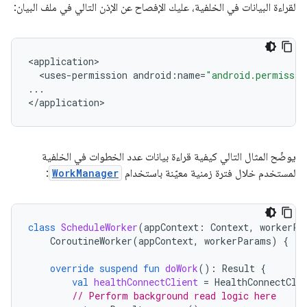
لقراءة البيانات في الخلفية، عليك الإفصاح عن الإذن التالي في ملف البيان:
<
application
<
uses
-
permission
android
:
name
=
"android.permissio
...
<
/
application
يوضّح المثال التالي كيفية قراءة بيانات عدد الخطوات في الخلفية
لمستخدم خلال فترة زمنية معيّنة باستخدام
WorkManager
:
class
ScheduleWorker
(
appContext
:
Context
,
workerPa
CoroutineWorker
(
appContext
,
workerParams
)
{
override
suspend
fun
doWork
():
Result
{
val
healthConnectClient
=
HealthConnectCli
// Perform background read logic here