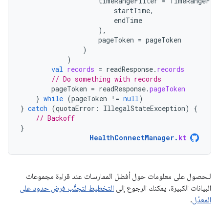
timeRangeFilter
=
TimeRangeFil
startTime
,
endTime
),
pageToken
=
pageToken
)
)
val
records
=
readResponse
.
records
// Do something with records
pageToken
=
readResponse
.
pageToken
}
while
(
pageToken
!=
null
)
}
catch
(
quotaError
:
IllegalStateException
)
{
// Backoff
}
HealthConnectManager
.
kt
للحصول على معلومات حول أفضل الممارسات عند قراءة مجموعات
البيانات الكبيرة، يمكنك الرجوع إلى
التخطيط لتجنُّب فرض حدود على
المعدّل
.