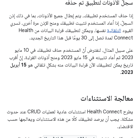
سجلّ الأذونات لتطبيق تم حذفه
إذا حذف المستخدم تطبيقك، يتم إبطال جميع الأذونات، بما في ذلك إذن
السجلّ. إذا أعاد المستخدم تثبيت تطبيقك ومنح الإذن مرة أخرى، تسري
القيود
التلقائية
نفسها، ويمكن لتطبيقك قراءة البيانات من Health
Connect لمدة تصل إلى 30 يومًا قبل هذا التاريخ الجديد.
على سبيل المثال، لنفترض أنّ المستخدم حذف تطبيقك في 10 مايو
2023 ثم أعاد تثبيته في 15 مايو 2023 ومنح أذونات القراءة. إنّ أقرب
تاريخ يمكن لتطبيقك الآن قراءة البيانات منه بشكلٍ تلقائي هو
15 أبريل
.
2023
معالجة الاستثناءات
يطرح Health Connect استثناءات عادية لعمليات CRUD عند حدوث
مشكلة. يجب أن يرصد تطبيقك كلًا من هذه الاستثناءات ويعالجها حسب
الاقتضاء.