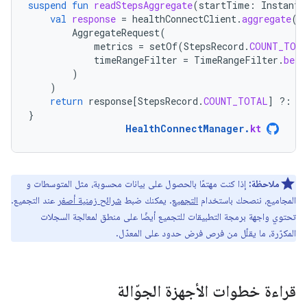
suspend
fun
readStepsAggregate
(
startTime
:
Instant
,
val
response
=
healthConnectClient
.
aggregate
(
AggregateRequest
(
metrics
=
setOf
(
StepsRecord
.
COUNT_TOT
timeRangeFilter
=
TimeRangeFilter
.
betw
)
)
return
response
[
StepsRecord
.
COUNT_TOTAL
]
?:
0
}
HealthConnectManager
.
kt
ملاحظة:
إذا كنت مهتمًا بالحصول على بيانات محسوبة، مثل المتوسطات و
المجاميع، ننصحك باستخدام
التجميع
. يمكنك ضبط
شرائح زمنية أصغر
عند التجميع.
تحتوي واجهة برمجة التطبيقات للتجميع أيضًا على منطق لمعالجة السجلات
المكرّرة، ما يقلّل من فرص فرض حدود على المعدّل.
قراءة خطوات الأجهزة الجوّالة