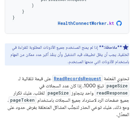
)
}
}
HealthConnectWorker
.
kt
**ملاحظة:**
إذا لم يمنح المستخدم جميع الأذونات المطلوبة للقراءة في
الخلفية، يجب أن يظل تطبيقك قيد التشغيل وأن ينفّذ أكبر عدد ممكن من المهام
باستخدام الأذونات التي منحها المستخدم.
تحتوي المَعلمة
ReadRecordsRequest
على قيمة تلقائية لـ
pageSize
تبلغ 1000. إذا كان عدد السجلات في
readResponse
واحد يتجاوز
pageSize
للطلب، عليك تكرار
جميع صفحات الرد لاسترداد جميع السجلات باستخدام
pageToken
.
ومع ذلك، عليك توخي الحذر لتجنُّب المشاكل المتعلقة بفرض حدود على
المعدّل.