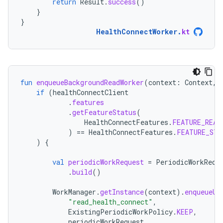
return
Result
.
success
()
}
}
HealthConnectWorker
.
kt
fun
enqueueBackgroundReadWorker
(
context
:
Context
,
if
(
healthConnectClient
.
features
.
getFeatureStatus
(
HealthConnectFeatures
.
FEATURE_READ
)
==
HealthConnectFeatures
.
FEATURE_STA
)
{
val
periodicWorkRequest
=
PeriodicWorkRequ
.
build
()
WorkManager
.
getInstance
(
context
).
enqueueUn
"read_health_connect"
,
ExistingPeriodicWorkPolicy
.
KEEP
,
periodicWorkRequest