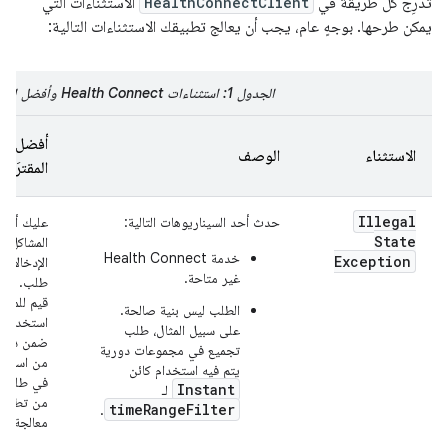
تدرِج كل طريقة في
HealthConnectClient
الاستثناءات التي
يمكن طرحها. بوجهٍ عام، يجب أن يعالج تطبيقك الاستثناءات التالية:
الجدول 1: استثناءات Health Connect وأفضل الممارسات المقترَحة
أفضل ال
الاستثناء
الوصف
المقترَحة
Illegal
حدث أحد السيناريوهات التالية:
عليك أولاً
State
المشاكل ال
خدمة Health Connect
Exception
الإدخالات 
غير متاحة.
طلب. من 
قيم للمتغي
الطلب ليس بنية صالحة.
استخدامها
على سبيل المثال، طلب
ضمن دالة 
تجميع في مجموعات دورية
من استخدا
يتم فيه استخدام كائن
في طلباتك
Instant
لـ
من تطبيق
timeRangeFilter
.
معالجة الأ