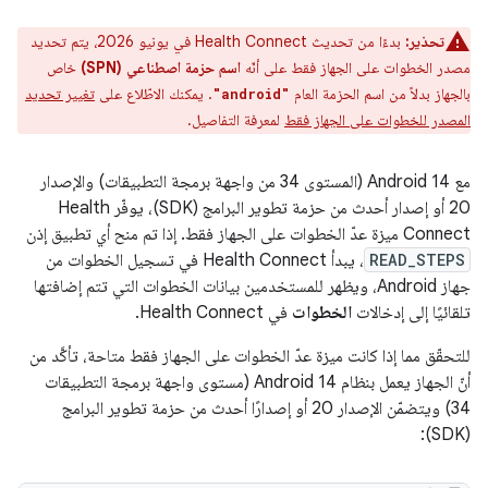
تحذير:
بدءًا من تحديث Health Connect في يونيو 2026، يتم تحديد
مصدر الخطوات على الجهاز فقط على أنّه
اسم حزمة اصطناعي (SPN)
خاص
بالجهاز بدلاً من اسم الحزمة العام
. يمكنك الاطّلاع على
تغيير تحديد
"android"
المصدر للخطوات على الجهاز فقط
لمعرفة التفاصيل.
مع Android 14 (المستوى 34 من واجهة برمجة التطبيقات) والإصدار
20 أو إصدار أحدث من حزمة تطوير البرامج (SDK)، يوفّر Health
Connect ميزة عدّ الخطوات على الجهاز فقط. إذا تم منح أي تطبيق إذن
READ_STEPS
، يبدأ Health Connect في تسجيل الخطوات من
جهاز Android، ويظهر للمستخدمين بيانات الخطوات التي تتم إضافتها
تلقائيًا إلى إدخالات
الخطوات
في Health Connect.
للتحقّق مما إذا كانت ميزة عدّ الخطوات على الجهاز فقط متاحة، تأكَّد من
أنّ الجهاز يعمل بنظام Android 14 (مستوى واجهة برمجة التطبيقات
34) ويتضمّن الإصدار 20 أو إصدارًا أحدث من حزمة تطوير البرامج
(SDK):