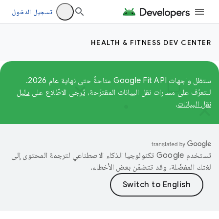
تسجيل الدخول
HEALTH & FITNESS DEV CENTER
ستظل واجهات Google Fit API متاحةً حتى نهاية عام 2026.
للتعرّف على مسارات نقل البيانات المقترَحة، يُرجى الاطّلاع على
دليل
نقل البيانات
.
تستخدم Google تكنولوجيا الذكاء الاصطناعي لترجمة المحتوى إلى
لغتك المفضّلة، وقد تتضمّن بعض الأخطاء.