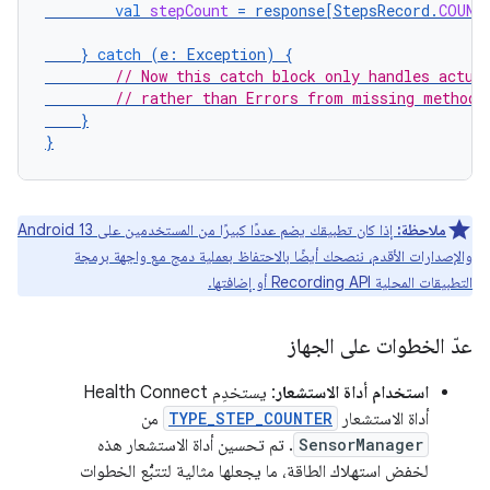
val
stepCount
=
response
[
StepsRecord
.
COUNT
}
catch
(
e
:
Exception
)
{
// Now this catch block only handles actua
// rather than Errors from missing methods
}
}
ملاحظة:
إذا كان تطبيقك يضم عددًا كبيرًا من المستخدمين على Android 13
والإصدارات الأقدم، ننصحك أيضًا بالاحتفاظ بعملية دمج مع واجهة برمجة
التطبيقات المحلية Recording API أو إضافتها.
عدّ الخطوات على الجهاز
استخدام أداة الاستشعار
: يستخدِم Health Connect
أداة الاستشعار
TYPE_STEP_COUNTER
من
SensorManager
. تم تحسين أداة الاستشعار هذه
لخفض استهلاك الطاقة، ما يجعلها مثالية لتتبُّع الخطوات