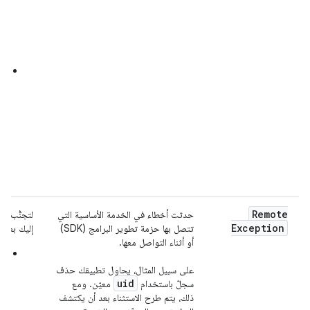
ال
وت
ال
ال
طب
اس
إع
ال
وا
لم
مش
ال
Remote
حدثت أخطاء في الخدمة الأساسية التي
لتجنُّب هذ
Exception
تتصل بها حزمة تطوير البرامج (SDK)
إليك بعض 
أو أثناء التواصل معها.
أج
مز
على سبيل المثال، يحاول تطبيقك حذف
من
uid
سجلّ باستخدام
معيّن. ومع
مس
ذلك، يتم طرح الاستثناء بعد أن يكتشف
تخ