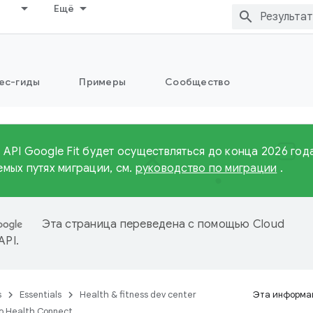
Ещё
ес-гиды
Примеры
Сообщество
API Google Fit будет осуществляться до конца 2026 года
мых путях миграции, см.
руководство по миграции
.
Эта страница переведена с помощью
Cloud
 API
.
s
Essentials
Health & fitness dev center
Эта информац
о Health Connect