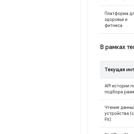
Платформа д
здоровья и
фитнеса
В рамках т
Текущая ин
API истории п
подбора раз
Чтение данных
устройства (с
Fit)