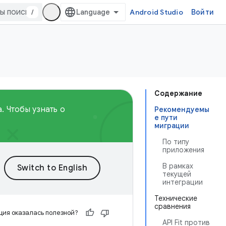
/
Android Studio
Войти
Содержание
. Чтобы узнать о
Рекомендуемы
е пути
миграции
По типу
приложения
В рамках
текущей
интеграции
Технические
сравнения
ия оказалась полезной?
API Fit против