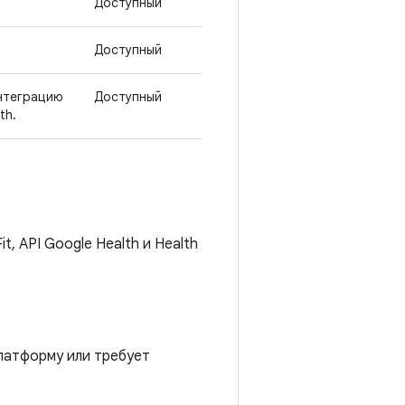
Доступный
Доступный
нтеграцию
Доступный
th.
, API Google Health и Health
платформу или требует