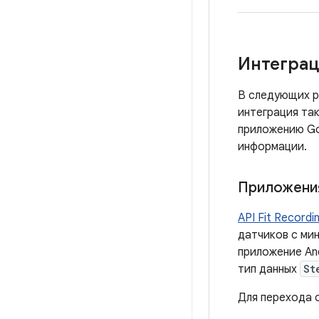
Интеграци
В следующих ра
интеграция та
приложению Goo
информации.
Приложени
API Fit Recordi
датчиков с ми
приложение An
тип данных
St
Для перехода 