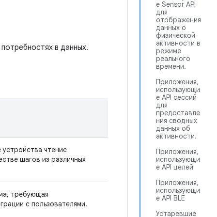
е Sensor API
для
отображения
данных о
физической
активности в
 потребностях в данных.
режиме
реального
времени.
Приложения,
использующи
е API сессий
для
предоставле
ния сводных
данных об
активности.
 устройства чтение
Приложения,
естве шагов из различных
использующи
е API целей
Приложения,
использующи
ма, требующая
е API BLE
грации с пользователями.
Устаревшие