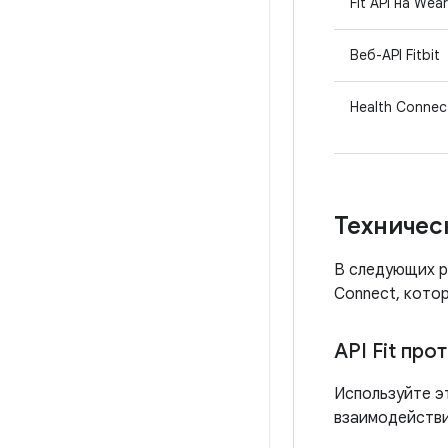
Fit API на Wea
Веб-API Fitbit
Health Connec
Техничес
В следующих ра
Connect, кото
API Fit про
Используйте э
взаимодействи