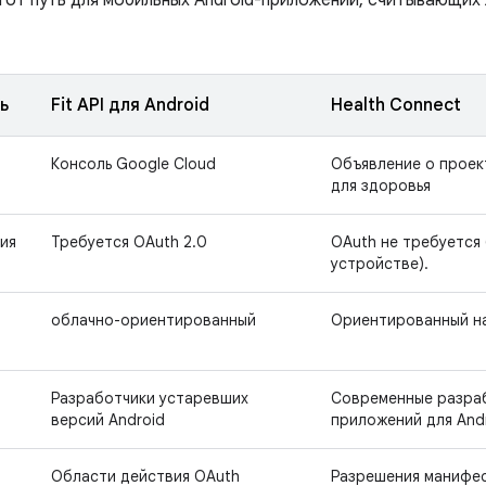
тот путь для мобильных Android-приложений, считывающих
ь
Fit API для Android
Health Connect
Консоль Google Cloud
Объявление о проект
для здоровья
ия
Требуется OAuth 2.0
OAuth не требуется
устройстве).
облачно-ориентированный
Ориентированный на
Разработчики устаревших
Современные разра
версий Android
приложений для And
Области действия OAuth
Разрешения манифес