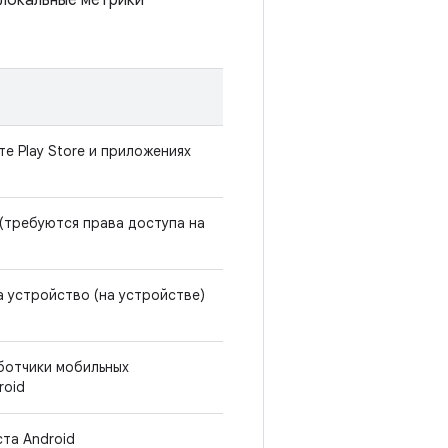
 локальные метрики
е Play Store и приложениях
 (требуются права доступа на
 устройство (на устройстве)
ботчики мобильных
roid
та Android