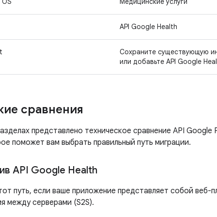
r OS
Медицинские услуги
API Google Health
t
Сохраните существующую и
или добавьте API Google Heal
кие сравнения
зделах представлено техническое сравнение API Google Fit
рое поможет вам выбрать правильный путь миграции.
тив API Google Health
тот путь, если ваше приложение представляет собой веб-
я между серверами (S2S).