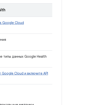
lth
в Google Cloud
ения
 типы данных Google Health
 Google Cloud и включите API