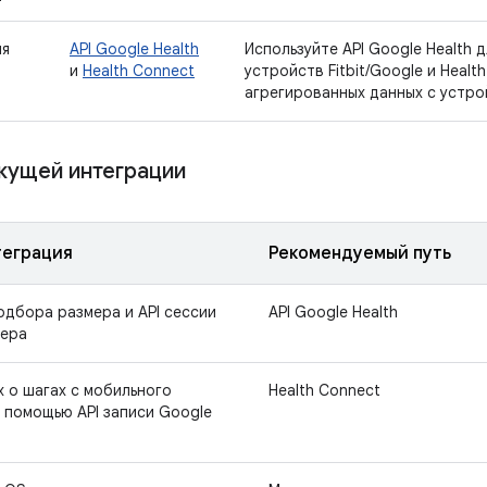
ля
API Google Health
Используйте API Google Health 
и
Health Connect
устройств Fitbit/Google и Healt
агрегированных данных с устро
екущей интеграции
теграция
Рекомендуемый путь
одбора размера и API сессии
API Google Health
мера
 о шагах с мобильного
Health Connect
 помощью API записи Google