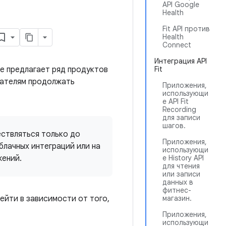
API Google
Health
Fit API против
Health
Connect
Интеграция API
le предлагает ряд продуктов
Fit
ователям продолжать
Приложения,
использующи
е API Fit
Recording
для записи
шагов.
ествляться только до
Приложения,
блачных интеграций или на
использующи
жений.
е History API
для чтения
или записи
данных в
фитнес-
ейти в зависимости от того,
магазин.
Приложения,
использующи