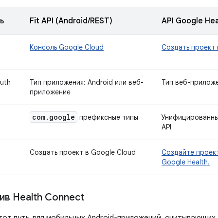
ь
Fit API (Android/REST)
API Google Hea
Консоль Google Cloud
Создать проект 
uth
Тип приложения: Android или веб-
Тип веб-прилож
приложение
com
.
google
префиксные типы
Унифицированные
API
Создать проект в Google Cloud
Создайте проект
Google Health.
тив Health Connect