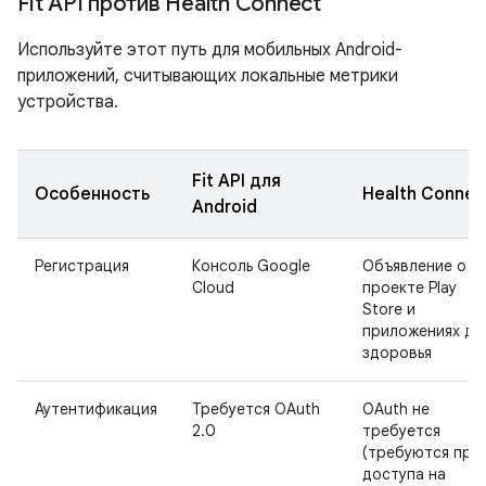
Fit API против Health Connect
Используйте этот путь для мобильных Android-
приложений, считывающих локальные метрики
устройства.
Fit API для
Особенность
Health Connec
Android
Регистрация
Консоль Google
Объявление о
Cloud
проекте Play
Store и
приложениях дл
здоровья
Аутентификация
Требуется OAuth
OAuth не
2.0
требуется
(требуются пра
доступа на