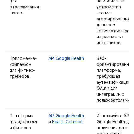
для
на мобильные
отслеживания
устройства
шагов
чтение
агрегированных
данных о
количестве шагов
из различных
источников.
Приложение-
API Google Health
Веб-
компаньон
ориентированная
для фитнес-
платформа,
трекеров
требующая
аутентификации
OAuth для
интеграции с
пользователями.
Платформа
API Google Health
Используйте API
для здоровья
и
Health Connect
Google Health для
и фитнеса
получения данных
с устройств