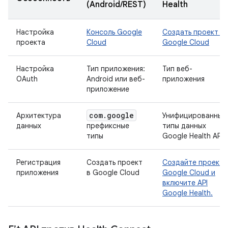
(Android/REST)
Health
Настройка
Консоль Google
Создать проект в
проекта
Cloud
Google Cloud
Настройка
Тип приложения:
Тип веб-
OAuth
Android или веб-
приложения
приложение
com
.
google
Архитектура
Унифицированные
данных
префиксные
типы данных
типы
Google Health API
Регистрация
Создать проект
Создайте проект
приложения
в Google Cloud
Google Cloud и
включите API
Google Health.