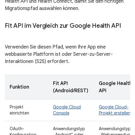
Health API und Health Connect, damit Sie den richtigen
Migrationspfad auswählen können.
Fit API im Vergleich zur Google Health API
Verwenden Sie diesen Pfad, wenn Ihre App eine
webbasierte Plattform ist oder Server-zu-Server-
Interaktionen (S2S) erfordert.
Fit API
Google Health
Funktion
(Android/REST)
API
Projekt
Google Cloud
Google Cloud-
einrichten
Console
Projekt erstellen
OAuth-
Anwendungstyp
Anwendungstyp
Konfiguration
„Android“ oder
„Webanwendung“