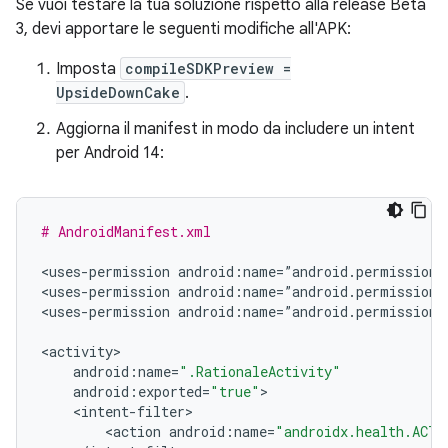
Se vuoi testare la tua soluzione rispetto alla release Beta
3, devi apportare le seguenti modifiche all'APK:
Imposta
compileSDKPreview =
UpsideDownCake
.
Aggiorna il manifest in modo da includere un intent
per Android 14:
# AndroidManifest.xml
<
uses
-
permission
android
:
name
=
”
android
.
permission
.
<
uses
-
permission
android
:
name
=
”
android
.
permission
.
<
uses
-
permission
android
:
name
=
”
android
.
permission
.
<
activity
android
:
name
=
".RationaleActivity"
android
:
exported
=
"true"
<
intent
-
filter
<
action
android
:
name
=
"androidx.health.ACTI