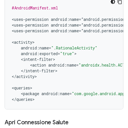
#AndroidManifest.xml
<
uses
-
permission
android
:
name
=
”
android
.
permission
.
<
uses
-
permission
android
:
name
=
”
android
.
permission
.
<
uses
-
permission
android
:
name
=
”
android
.
permission
.
<
activity
android
:
name
=
".RationaleActivity"
android
:
exported
=
"true"
<
intent
-
filter
<
action
android
:
name
=
"androidx.health.ACTI
<
/
intent
-
filter
>

<
/
activity
>

<
queries
<
package
android
:
name
=
"com.google.android.apps
<
/
queries
Apri Connessione Salute