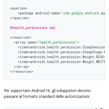
<
queries
<
package
android
:
name
=
"com.google.android.apps
<
/
queries
>

#health_permissions.xml
<
resources
<
array
name
=
"health_permissions"
<
item>androidx
.
health
.
permission
.
SleepSession
.
<
item>androidx
.
health
.
permission
.
SleepStage
.
RE
<
item>androidx
.
health
.
permission
.
Weight
.
READ
<
/
<
item>androidx
.
health
.
permission
.
Weight
.
WRITE
<
<
/
array
>

<
/
resources
Per supportare Android 14, gli sviluppatori devono
passare al formato standard delle autorizzazioni: