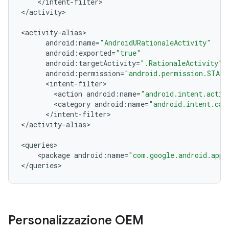
<
/
intent
-
filter
>

<
/
activity
>

<
activity
-
alias
android
:
name
=
"AndroidURationaleActivity"
android
:
exported
=
"true"
android
:
targetActivity
=
".RationaleActivity"
android
:
permission
=
"android.permission.START
<
intent
-
filter
<
action
android
:
name
=
"android.intent.actio
<
category
android
:
name
=
"android.intent.cat
<
/
intent
-
filter
>

<
/
activity
-
alias
>

<
queries
<
package
android
:
name
=
"com.google.android.apps
<
/
queries
Personalizzazione OEM