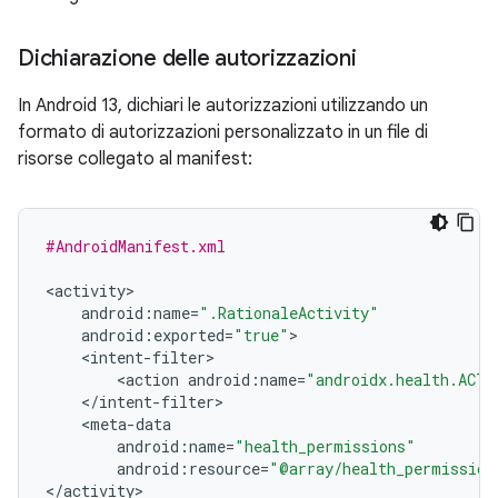
Dichiarazione delle autorizzazioni
In Android 13, dichiari le autorizzazioni utilizzando un
formato di autorizzazioni personalizzato in un file di
risorse collegato al manifest:
#AndroidManifest.xml
<
activity
android
:
name
=
".RationaleActivity"
android
:
exported
=
"true"
<
intent
-
filter
<
action
android
:
name
=
"androidx.health.ACTI
<
/
intent
-
filter
<
meta
-
data
android
:
name
=
"health_permissions"
android
:
resource
=
"@array/health_permission
<
/
activity
>
