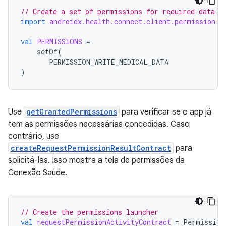
// Create a set of permissions for required data t
import
androidx.health.connect.client.permission.H
val
PERMISSIONS
=
setOf
(
PERMISSION_WRITE_MEDICAL_DATA
)
Use
getGrantedPermissions
para verificar se o app já
tem as permissões necessárias concedidas. Caso
contrário, use
createRequestPermissionResultContract
para
solicitá-las. Isso mostra a tela de permissões da
Conexão Saúde.
// Create the permissions launcher
val
requestPermissionActivityContract
=
Permission