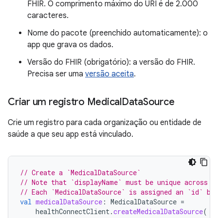
FHIR. O comprimento máximo do URI é de 2.000
caracteres.
Nome do pacote (preenchido automaticamente): o
app que grava os dados.
Versão do FHIR (obrigatório): a versão do FHIR.
Precisa ser uma
versão aceita
.
Criar um registro Medical
Data
Source
Crie um registro para cada organização ou entidade de
saúde a que seu app está vinculado.
// Create a `MedicalDataSource`
// Note that `displayName` must be unique across `
// Each `MedicalDataSource` is assigned an `id` by
val
medicalDataSource
:
MedicalDataSource
=
healthConnectClient
.
createMedicalDataSource
(