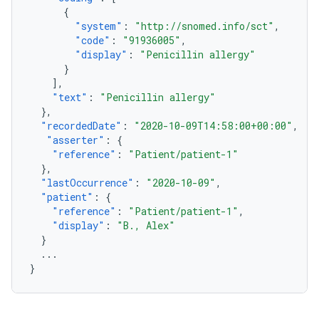
{
"system"
:
"http://snomed.info/sct"
,
"code"
:
"91936005"
,
"display"
:
"Penicillin allergy"
}
],
"text"
:
"Penicillin allergy"
},
"recordedDate"
:
"2020-10-09T14:58:00+00:00"
,
"asserter"
:
{
"reference"
:
"Patient/patient-1"
},
"lastOccurrence"
:
"2020-10-09"
,
"patient"
:
{
"reference"
:
"Patient/patient-1"
,
"display"
:
"B., Alex"
}
...
}