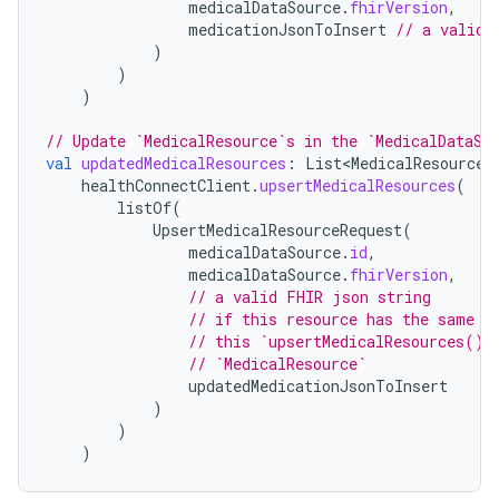
medicalDataSource
.
fhirVersion
,
medicationJsonToInsert
// a valid 
)
)
)
// Update `MedicalResource`s in the `MedicalDataSo
val
updatedMedicalResources
:
List<MedicalResource>
healthConnectClient
.
upsertMedicalResources
(
listOf
(
UpsertMedicalResourceRequest
(
medicalDataSource
.
id
,
medicalDataSource
.
fhirVersion
,
// a valid FHIR json string
// if this resource has the same t
// this `upsertMedicalResources()`
// `MedicalResource`
updatedMedicationJsonToInsert
)
)
)