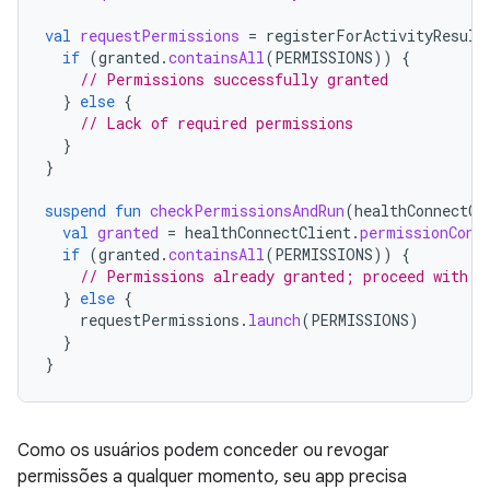
val
requestPermissions
=
registerForActivityResult
if
(
granted
.
containsAll
(
PERMISSIONS
))
{
// Permissions successfully granted
}
else
{
// Lack of required permissions
}
}
suspend
fun
checkPermissionsAndRun
(
healthConnectCl
val
granted
=
healthConnectClient
.
permissionCont
if
(
granted
.
containsAll
(
PERMISSIONS
))
{
// Permissions already granted; proceed with i
}
else
{
requestPermissions
.
launch
(
PERMISSIONS
)
}
}
Como os usuários podem conceder ou revogar
permissões a qualquer momento, seu app precisa