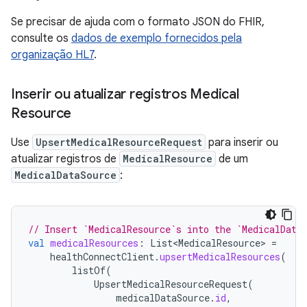
Se precisar de ajuda com o formato JSON do FHIR,
consulte os
dados de exemplo fornecidos pela
organização HL7
.
Inserir ou atualizar registros Medical
Resource
Use
UpsertMedicalResourceRequest
para inserir ou
atualizar registros de
MedicalResource
de um
MedicalDataSource
:
// Insert `MedicalResource`s into the `MedicalData
val
medicalResources
:
List<MedicalResource>
=
healthConnectClient
.
upsertMedicalResources
(
listOf
(
UpsertMedicalResourceRequest
(
medicalDataSource
.
id
,