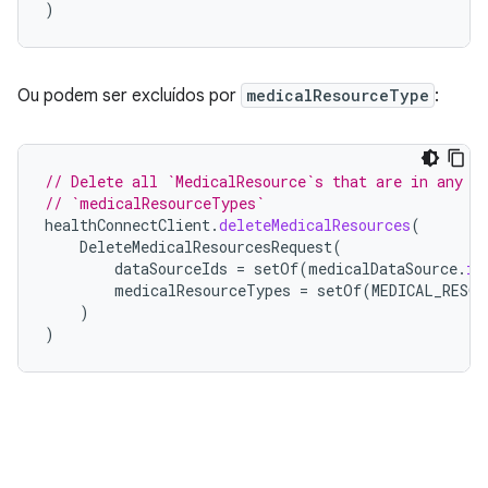
)
Ou podem ser excluídos por
medicalResourceType
:
// Delete all `MedicalResource`s that are in any p
// `medicalResourceTypes`
healthConnectClient
.
deleteMedicalResources
(
DeleteMedicalResourcesRequest
(
dataSourceIds
=
setOf
(
medicalDataSource
.
id
medicalResourceTypes
=
setOf
(
MEDICAL_RESOU
)
)