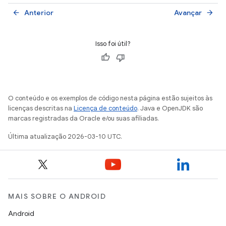
Anterior
Avançar
arrow_back
arrow_forward
Isso foi útil?
O conteúdo e os exemplos de código nesta página estão sujeitos às
licenças descritas na
Licença de conteúdo
. Java e OpenJDK são
marcas registradas da Oracle e/ou suas afiliadas.
Última atualização 2026-03-10 UTC.
MAIS SOBRE O ANDROID
Android