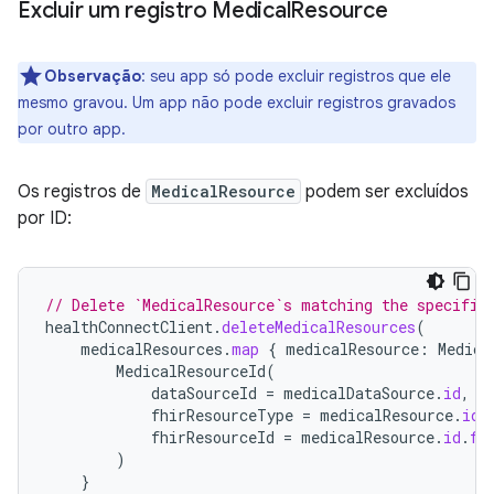
Excluir um registro Medical
Resource
Observação
:
seu app só pode excluir registros que ele
mesmo gravou. Um app não pode excluir registros gravados
por outro app.
Os registros de
MedicalResource
podem ser excluídos
por ID:
// Delete `MedicalResource`s matching the specifie
healthConnectClient
.
deleteMedicalResources
(
medicalResources
.
map
{
medicalResource
:
Medica
MedicalResourceId
(
dataSourceId
=
medicalDataSource
.
id
,
fhirResourceType
=
medicalResource
.
id
.
fhirResourceId
=
medicalResource
.
id
.
fh
)
}