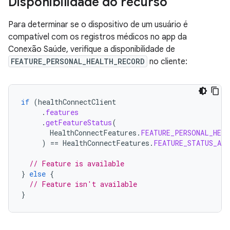
Disponibilidade do recurso
Para determinar se o dispositivo de um usuário é
compatível com os registros médicos no app da
Conexão Saúde, verifique a disponibilidade de
FEATURE_PERSONAL_HEALTH_RECORD
no cliente:
if
(
healthConnectClient
.
features
.
getFeatureStatus
(
HealthConnectFeatures
.
FEATURE_PERSONAL_HEAL
)
==
HealthConnectFeatures
.
FEATURE_STATUS_AVA
// Feature is available
}
else
{
// Feature isn't available
}