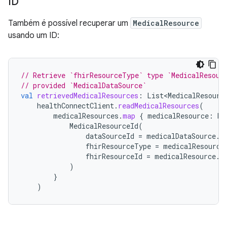
ID
Também é possível recuperar um
MedicalResource
usando um ID:
// Retrieve `fhirResourceType` type `MedicalResour
// provided `MedicalDataSource`
val
retrievedMedicalResources
:
List<MedicalResourc
healthConnectClient
.
readMedicalResources
(
medicalResources
.
map
{
medicalResource
:
Me
MedicalResourceId
(
dataSourceId
=
medicalDataSource
.
i
fhirResourceType
=
medicalResource
fhirResourceId
=
medicalResource
.
i
)
}
)