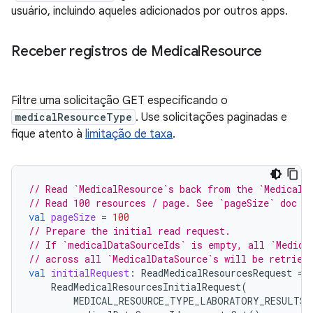
usuário, incluindo aqueles adicionados por outros apps.
Receber registros de Medical
Resource
Filtre uma solicitação GET especificando o
medicalResourceType
. Use solicitações paginadas e
fique atento à
limitação de taxa
.
// Read `MedicalResource`s back from the `MedicalD
// Read 100 resources / page. See `pageSize` doc f
val
pageSize
=
100
// Prepare the initial read request.
// If `medicalDataSourceIds` is empty, all `Medica
// across all `MedicalDataSource`s will be retriev
val
initialRequest
:
ReadMedicalResourcesRequest
=
ReadMedicalResourcesInitialRequest
(
MEDICAL_RESOURCE_TYPE_LABORATORY_RESULTS
,