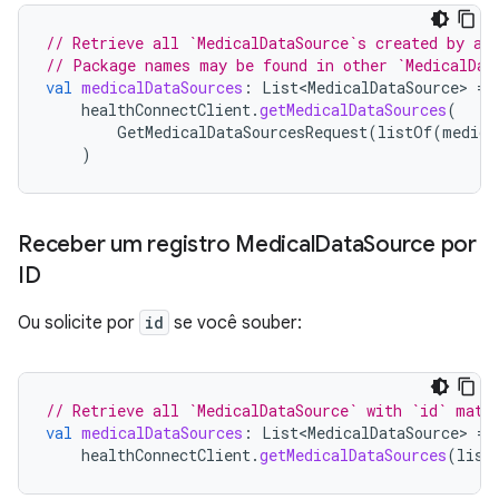
// Retrieve all `MedicalDataSource`s created by an
// Package names may be found in other `MedicalDat
val
medicalDataSources
:
List<MedicalDataSource>
=
healthConnectClient
.
getMedicalDataSources
(
GetMedicalDataSourcesRequest
(
listOf
(
medica
)
Receber um registro Medical
Data
Source por
ID
Ou solicite por
id
se você souber:
// Retrieve all `MedicalDataSource` with `id` matc
val
medicalDataSources
:
List<MedicalDataSource>
=
healthConnectClient
.
getMedicalDataSources
(
list