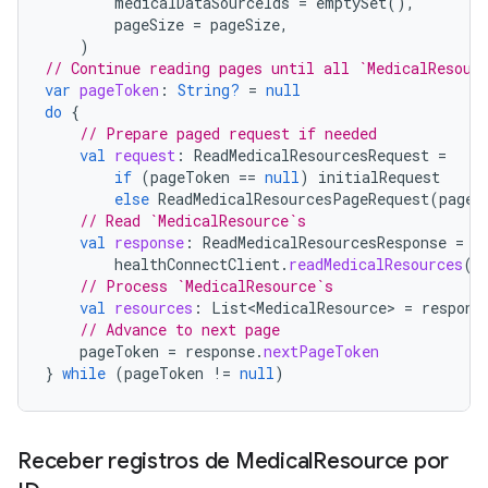
medicalDataSourceIds
=
emptySet
(),
pageSize
=
pageSize
,
)
// Continue reading pages until all `MedicalResour
var
pageToken
:
String?
=
null
do
{
// Prepare paged request if needed
val
request
:
ReadMedicalResourcesRequest
=
if
(
pageToken
==
null
)
initialRequest
else
ReadMedicalResourcesPageRequest
(
pageT
// Read `MedicalResource`s
val
response
:
ReadMedicalResourcesResponse
=
healthConnectClient
.
readMedicalResources
(
r
// Process `MedicalResource`s
val
resources
:
List<MedicalResource>
=
respons
// Advance to next page
pageToken
=
response
.
nextPageToken
}
while
(
pageToken
!=
null
)
Receber registros de Medical
Resource por