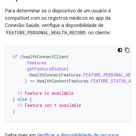
Para determinar se o dispositivo de um usuário é
compatível com os registros médicos no app da
Conexão Saúde, verifique a disponibilidade de
FEATURE_PERSONAL_HEALTH_RECORD
no cliente:
if
(
healthConnectClient
.
features
.
getFeatureStatus
(
HealthConnectFeatures
.
FEATURE_PERSONAL_HEAL
)
==
HealthConnectFeatures
.
FEATURE_STATUS_AVA
// Feature is available
}
else
{
// Feature isn't available
}
Saiba mais em
Verificar a disponibilidade de recursos
.