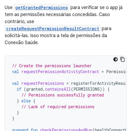
Use
getGrantedPermissions
para verificar se o app já
tem as permissões necessárias concedidas. Caso
contrário, use
createRequestPermissionResultContract
para
solicitá-las. Isso mostra a tela de permissões da
Conexão Saúde.
// Create the permissions launcher
val
requestPermissionActivityContract
=
Permission
val
requestPermissions
=
registerForActivityResult
if
(
granted
.
containsAll
(
PERMISSIONS
))
{
// Permissions successfully granted
}
else
{
// Lack of required permissions
}
}
suspend
fun
checkPermissionsAndRun
(
healthConnectCl