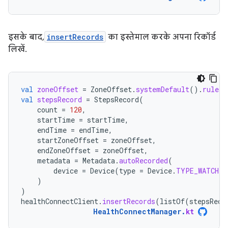
इसके बाद,
insertRecords
का इस्तेमाल करके अपना रिकॉर्ड
लिखें.
val
zoneOffset
=
ZoneOffset
.
systemDefault
().
rules
.
val
stepsRecord
=
StepsRecord
(
count
=
120
,
startTime
=
startTime
,
endTime
=
endTime
,
startZoneOffset
=
zoneOffset
,
endZoneOffset
=
zoneOffset
,
metadata
=
Metadata
.
autoRecorded
(
device
=
Device
(
type
=
Device
.
TYPE_WATCH
)
)
)
healthConnectClient
.
insertRecords
(
listOf
(
stepsReco
HealthConnectManager
.
kt