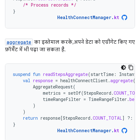
/* Process records */
}
HealthConnectManager
.
kt
aggregate
का इस्तेमाल करके, अपने डेटा को एग्रीगेट किए गए
फ़ॉर्मैट में भी पढ़ा जा सकता है.
suspend
fun
readStepsAggregate
(
startTime
:
Instant
,
val
response
=
healthConnectClient
.
aggregate
(
AggregateRequest
(
metrics
=
setOf
(
StepsRecord
.
COUNT_TOT
timeRangeFilter
=
TimeRangeFilter
.
betw
)
)
return
response
[
StepsRecord
.
COUNT_TOTAL
]
?:
0
}
HealthConnectManager
.
kt