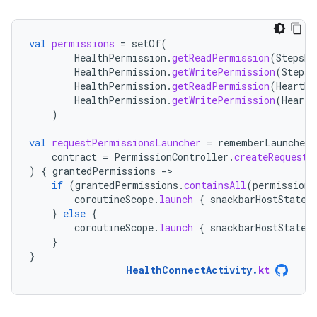
val
permissions
=
setOf
(
HealthPermission
.
getReadPermission
(
StepsRe
HealthPermission
.
getWritePermission
(
StepsR
HealthPermission
.
getReadPermission
(
HeartRa
HealthPermission
.
getWritePermission
(
HeartR
)
val
requestPermissionsLauncher
=
rememberLauncherF
contract
=
PermissionController
.
createRequestP
)
{
grantedPermissions
-
if
(
grantedPermissions
.
containsAll
(
permissions
coroutineScope
.
launch
{
snackbarHostState
.
}
else
{
coroutineScope
.
launch
{
snackbarHostState
.
}
}
HealthConnectActivity
.
kt