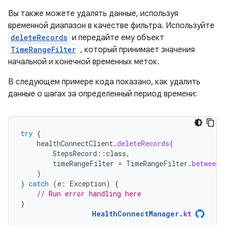
Вы также можете удалять данные, используя
временной диапазон в качестве фильтра. Используйте
deleteRecords
и передайте ему объект
TimeRangeFilter
, который принимает значения
начальной и конечной временных меток.
В следующем примере кода показано, как удалить
данные о шагах за определенный период времени:
try
{
healthConnectClient
.
deleteRecords
(
StepsRecord
::
class
,
timeRangeFilter
=
TimeRangeFilter
.
between
(
)
}
catch
(
e
:
Exception
)
{
// Run error handling here
}
HealthConnectManager
.
kt