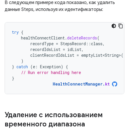
В следующем примере кода показано, как удалить
данные Steps, используя их идентификаторы:
try
{
healthConnectClient
.
deleteRecords
(
recordType
=
StepsRecord
::
class
,
recordIdsList
=
idList
,
clientRecordIdsList
=
emptyList<String>
()
)
}
catch
(
e
:
Exception
)
{
// Run error handling here
}
HealthConnectManager
.
kt
Удаление с использованием
временного диапазона