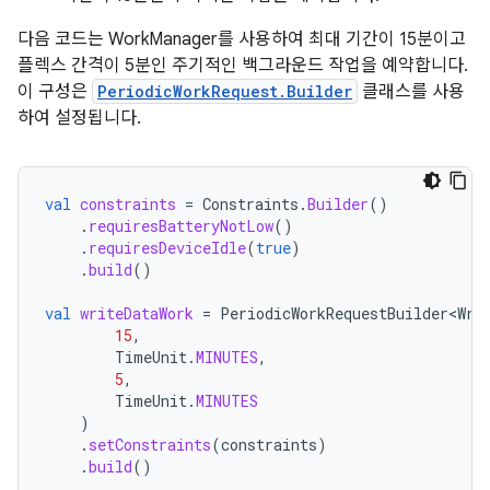
다음 코드는 WorkManager를 사용하여 최대 기간이 15분이고
플렉스 간격이 5분인 주기적인 백그라운드 작업을 예약합니다.
이 구성은
PeriodicWorkRequest.Builder
클래스를 사용
하여 설정됩니다.
val
constraints
=
Constraints
.
Builder
()
.
requiresBatteryNotLow
()
.
requiresDeviceIdle
(
true
)
.
build
()
val
writeDataWork
=
PeriodicWorkRequestBuilder<Wri
15
,
TimeUnit
.
MINUTES
,
5
,
TimeUnit
.
MINUTES
)
.
setConstraints
(
constraints
)
.
build
()