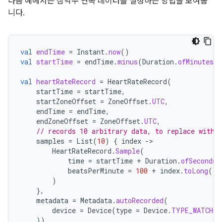
다음 예에서는 심박수 연속 데이터를 설정하는 방법을 보여줍
니다.
val
endTime
=
Instant
.
now
()
val
startTime
=
endTime
.
minus
(
Duration
.
ofMinutes
(
5
val
heartRateRecord
=
HeartRateRecord
(
startTime
=
startTime
,
startZoneOffset
=
ZoneOffset
.
UTC
,
endTime
=
endTime
,
endZoneOffset
=
ZoneOffset
.
UTC
,
// records 10 arbitrary data, to replace with 
samples
=
List
(
10
)
{
index
-
HeartRateRecord
.
Sample
(
time
=
startTime
+
Duration
.
ofSeconds
(
beatsPerMinute
=
100
+
index
.
toLong
(),
)
},
metadata
=
Metadata
.
autoRecorded
(
device
=
Device
(
type
=
Device
.
TYPE_WATCH
)
))