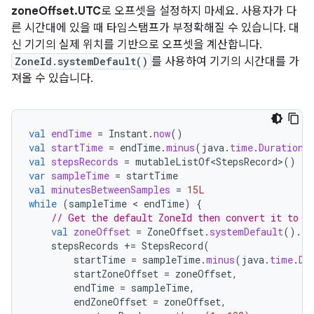
zoneOffset.UTC
로 오프셋을 설정하지 마세요. 사용자가 다
른 시간대에 있을 때 타임스탬프가 부정확해질 수 있습니다. 대
신 기기의 실제 위치를 기반으로 오프셋을 계산합니다.
ZoneId.systemDefault()
를 사용하여 기기의 시간대를 가
져올 수 있습니다.
val
endTime
=
Instant
.
now
()
val
startTime
=
endTime
.
minus
(
java
.
time
.
Duration
.
val
stepsRecords
=
mutableListOf<StepsRecord>
()
var
sampleTime
=
startTime
val
minutesBetweenSamples
=
15L
while
(
sampleTime
 < 
endTime
)
{
// Get the default ZoneId then convert it to a
val
zoneOffset
=
ZoneOffset
.
systemDefault
().
ru
stepsRecords
+=
StepsRecord
(
startTime
=
sampleTime
.
minus
(
java
.
time
.
Du
startZoneOffset
=
zoneOffset
,
endTime
=
sampleTime
,
endZoneOffset
=
zoneOffset
,