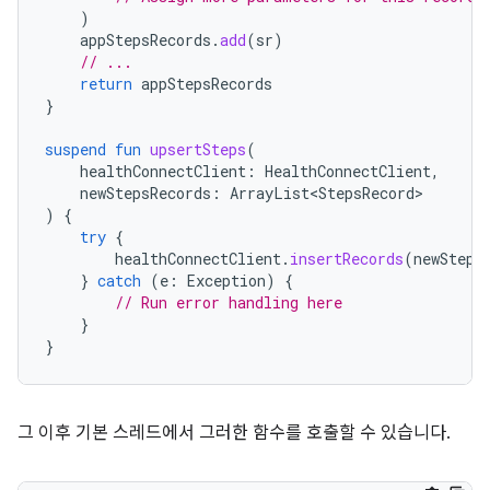
)
appStepsRecords
.
add
(
sr
)
// ...
return
appStepsRecords
}
suspend
fun
upsertSteps
(
healthConnectClient
:
HealthConnectClient
,
newStepsRecords
:
ArrayList<StepsRecord>
)
{
try
{
healthConnectClient
.
insertRecords
(
newSteps
}
catch
(
e
:
Exception
)
{
// Run error handling here
}
}
그 이후 기본 스레드에서 그러한 함수를 호출할 수 있습니다.