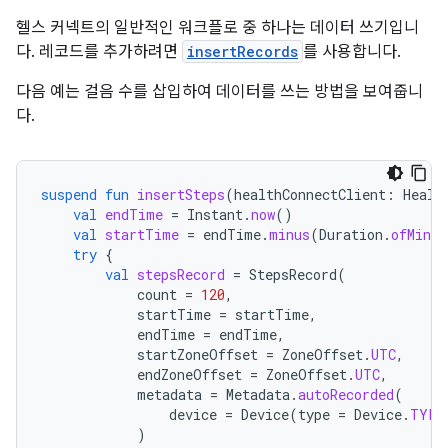
헬스 커넥트의 일반적인 워크플로 중 하나는 데이터 쓰기입니
다. 레코드를 추가하려면
insertRecords
를 사용합니다.
다음 예는 걸음 수를 삽입하여 데이터를 쓰는 방법을 보여줍니
다.
suspend
fun
insertSteps
(
healthConnectClient
:
Healt
val
endTime
=
Instant
.
now
()
val
startTime
=
endTime
.
minus
(
Duration
.
ofMinut
try
{
val
stepsRecord
=
StepsRecord
(
count
=
120
,
startTime
=
startTime
,
endTime
=
endTime
,
startZoneOffset
=
ZoneOffset
.
UTC
,
endZoneOffset
=
ZoneOffset
.
UTC
,
metadata
=
Metadata
.
autoRecorded
(
device
=
Device
(
type
=
Device
.
TYPE
)