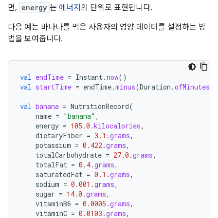
면,
energy
는
에너지
의 단위로 표현됩니다.
다음 예는 바나나를 먹은 사용자의 영양 데이터를 설정하는 방
법을 보여줍니다.
val
endTime
=
Instant
.
now
()
val
startTime
=
endTime
.
minus
(
Duration
.
ofMinutes
(
1
val
banana
=
NutritionRecord
(
name
=
"banana"
,
energy
=
105.0
.
kilocalories
,
dietaryFiber
=
3.1
.
grams
,
potassium
=
0.422
.
grams
,
totalCarbohydrate
=
27.0
.
grams
,
totalFat
=
0.4
.
grams
,
saturatedFat
=
0.1
.
grams
,
sodium
=
0.001
.
grams
,
sugar
=
14.0
.
grams
,
vitaminB6
=
0.0005
.
grams
,
vitaminC
=
0.0103
.
grams
,