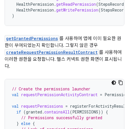
HealthPermission
.
getReadPermission
(
StepsRecord
::
HealthPermission
.
getWritePermission
(
StepsRecord
:
)
getGrantedPermissions
를 사용하여 앱에 이미 필요한 권
한이 부여되었는지 확인합니다. 그렇지 않은 경우
createRequestPermissionResultContract
를 사용하여
이러한 권한을 요청합니다. 헬스 커넥트 권한 화면이 표시됩니
다.
// Create the permissions launcher
val
requestPermissionActivityContract
=
Permission
val
requestPermissions
=
registerForActivityResult
if
(
granted
.
containsAll
(
PERMISSIONS
))
{
// Permissions successfully granted
}
else
{