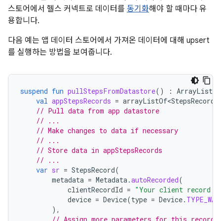
스토어에서 헬스 커넥트로 데이터를
동기화
해야 할 때마다 유
용합니다.
다음 예는 앱 데이터 스토어에서 가져온 데이터에 대해 upsert
를 실행하는 방법을 보여줍니다.
suspend
fun
pullStepsFromDatastore
()
:
ArrayList<S
val
appStepsRecords
=
arrayListOf<StepsRecord>
// Pull data from app datastore
// ...
// Make changes to data if necessary
// ...
// Store data in appStepsRecords
// ...
var
sr
=
StepsRecord
(
metadata
=
Metadata
.
autoRecorded
(
clientRecordId
=
"Your client record I
device
=
Device
(
type
=
Device
.
TYPE_WAT
),
// Assign more parameters for this record