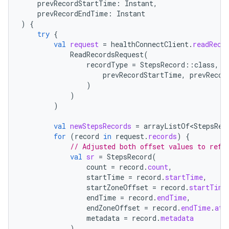
prevRecordStartTime
:
Instant
,
prevRecordEndTime
:
Instant
)
{
try
{
val
request
=
healthConnectClient
.
readReco
ReadRecordsRequest
(
recordType
=
StepsRecord
::
class
,
t
prevRecordStartTime
,
prevRecor
)
)
)
val
newStepsRecords
=
arrayListOf<StepsRec
for
(
record
in
request
.
records
)
{
// Adjusted both offset values to refl
val
sr
=
StepsRecord
(
count
=
record
.
count
,
startTime
=
record
.
startTime
,
startZoneOffset
=
record
.
startTime
endTime
=
record
.
endTime
,
endZoneOffset
=
record
.
endTime
.
atZ
metadata
=
record
.
metadata
)