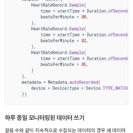
HeartRateRecord
.
Sample
(
time
=
startTime
+
Duration
.
ofSeconds
(
beatsPerMinute
=
80
,
),
HeartRateRecord
.
Sample
(
time
=
startTime
+
Duration
.
ofSeconds
(
beatsPerMinute
=
82
,
),
HeartRateRecord
.
Sample
(
time
=
startTime
+
Duration
.
ofSeconds
(
beatsPerMinute
=
85
,
)
),
metadata
=
Metadata
.
autoRecorded
(
device
=
Device
(
type
=
Device
.
TYPE_WATCH
)
))
하루 종일 모니터링된 데이터 쓰기
걸음 수와 같이 지속적으로 수집되는 데이터의 경우 새 데이터