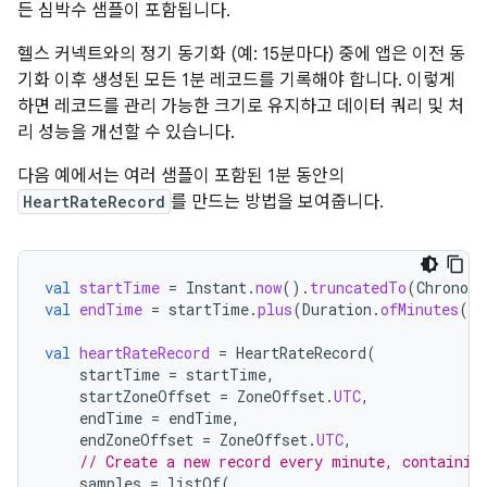
든 심박수 샘플이 포함됩니다.
헬스 커넥트와의 정기 동기화 (예: 15분마다) 중에 앱은 이전 동
기화 이후 생성된 모든 1분 레코드를 기록해야 합니다. 이렇게
하면 레코드를 관리 가능한 크기로 유지하고 데이터 쿼리 및 처
리 성능을 개선할 수 있습니다.
다음 예에서는 여러 샘플이 포함된 1분 동안의
HeartRateRecord
를 만드는 방법을 보여줍니다.
val
startTime
=
Instant
.
now
().
truncatedTo
(
ChronoUn
val
endTime
=
startTime
.
plus
(
Duration
.
ofMinutes
(
1
)
val
heartRateRecord
=
HeartRateRecord
(
startTime
=
startTime
,
startZoneOffset
=
ZoneOffset
.
UTC
,
endTime
=
endTime
,
endZoneOffset
=
ZoneOffset
.
UTC
,
// Create a new record every minute, containin
samples
=
listOf
(