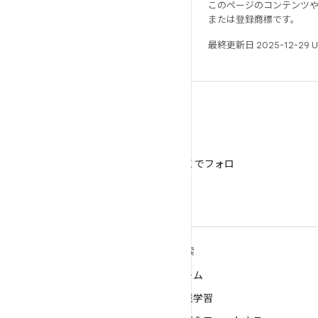
このページのコンテンツ
または登録商標です。
最終更新日 2025-12-29 
X
@AndroidDev を X でフォロ
ー
ANDROID の詳細
探索
Android
ゲーム
エンタープライズ向け Android
機械学習