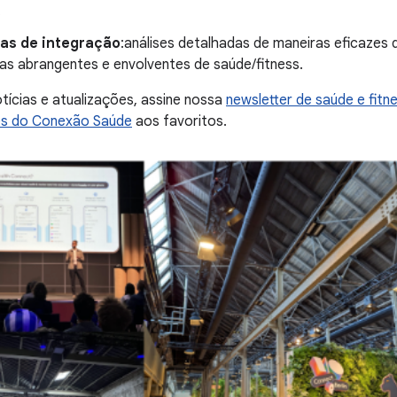
.
ias de integração
:análises detalhadas de maneiras eficazes
ias abrangentes e envolventes de saúde/fitness.
tícias e atualizações, assine nossa
newsletter de saúde e fitn
es do Conexão Saúde
aos favoritos.