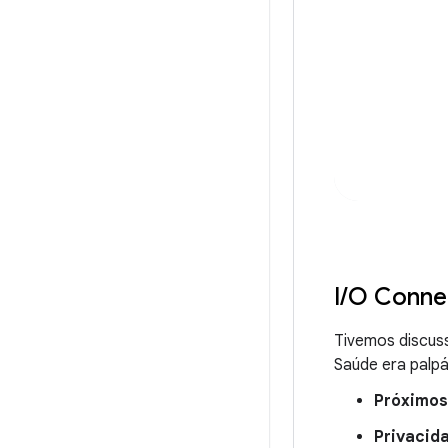
I
/
O Connec
Tivemos discus
Saúde era palp
Próximos
Privacid