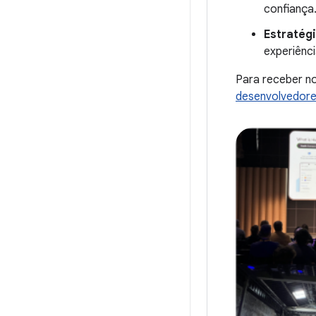
confiança
Estratég
experiênc
Para receber no
desenvolvedor