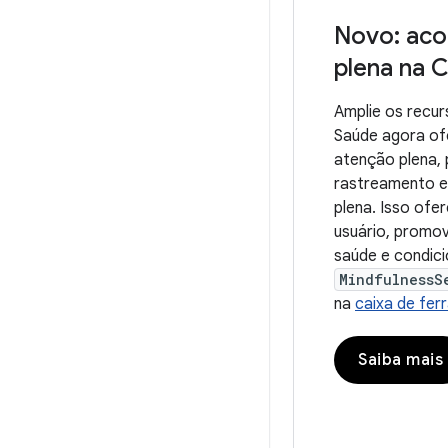
Novo: ac
plena na 
Amplie os recu
Saúde agora of
atenção plena, 
rastreamento e
plena. Isso ofe
usuário, promo
saúde e condici
MindfulnessS
na
caixa de fe
Saiba mais