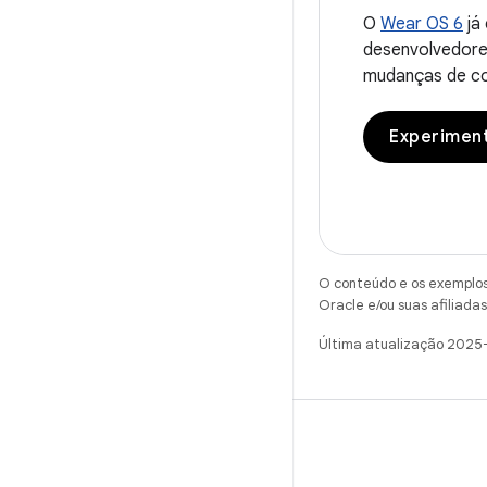
O
Wear OS 6
já 
desenvolvedore
mudanças de c
Experimen
O conteúdo e os exemplos 
Oracle e/ou suas afiliadas
Última atualização 2025