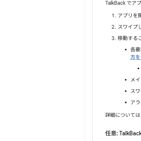
TalkBack
アプリを
スワイプ
移動する
各要
方を
メイ
スワ
アラ
詳細については
任意: Talk
Ba