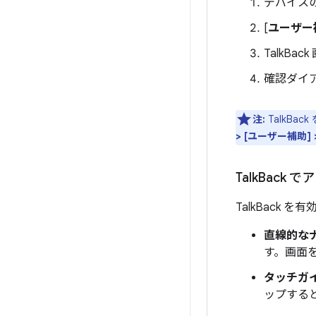
デバイス
[
ユーザー
TalkBa
確認ダイ
注:
TalkB
> [ユーザー補助] >
Talk
Back 
TalkBack
直線的な
す。画面
タッチガイ
ップする