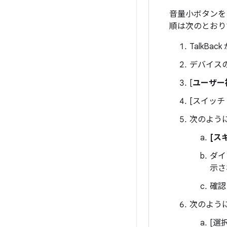
音量小ボタンを
順は次のとおり
TalkB
デバイス
[
ユーザー
[スイッチ
次のよう
[ス
ダイ
示さ
確認
次のよう
[選