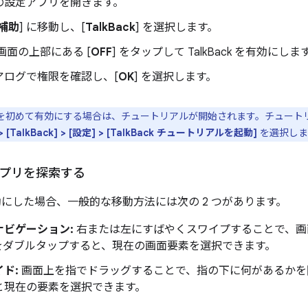
の設定アプリを開きます。
補助
] に移動し、[
TalkBack
] を選択します。
ck 画面の上部にある [
OFF
] をタップして TalkBack を有効にしま
アログで権限を確認し、[
OK
] を選択します。
ack を初めて有効にする場合は、チュートリアルが開始されます。チュー
 [TalkBack] > [設定] > [TalkBack チュートリアルを起動]
を選択しま
でアプリを探索する
 を有効にした場合、一般的な移動方法には次の 2 つがあります。
ナビゲーション:
右または左にすばやくスワイプすることで、画
をダブルタップすると、現在の画面要素を選択できます。
ド:
画面上を指でドラッグすることで、指の下に何があるかを
と現在の要素を選択できます。