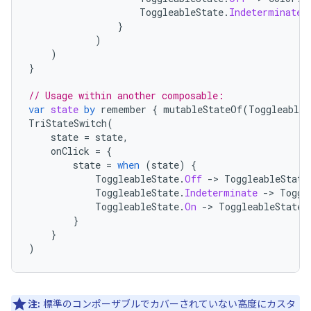
ToggleableState
.
Indeterminate
}
)
)
}
// Usage within another composable:
var
state
by
remember
{
mutableStateOf
(
ToggleableS
TriStateSwitch
(
state
=
state
,
onClick
=
{
state
=
when
(
state
)
{
ToggleableState
.
Off
->
ToggleableState
ToggleableState
.
Indeterminate
->
Toggl
ToggleableState
.
On
->
ToggleableState
.
}
}
)
注:
標準のコンポーザブルでカバーされていない高度にカスタ