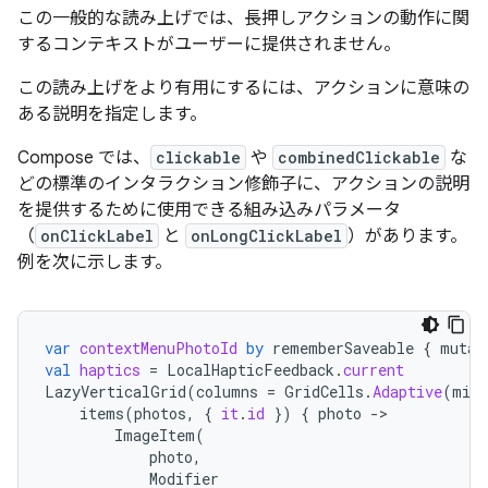
この一般的な読み上げでは、長押しアクションの動作に関
するコンテキストがユーザーに提供されません。
この読み上げをより有用にするには、アクションに意味の
ある説明を指定します。
Compose では、
clickable
や
combinedClickable
な
どの標準のインタラクション修飾子に、アクションの説明
を提供するために使用できる組み込みパラメータ
（
onClickLabel
と
onLongClickLabel
）があります。
例を次に示します。
var
contextMenuPhotoId
by
rememberSaveable
{
mutab
val
haptics
=
LocalHapticFeedback
.
current
LazyVerticalGrid
(
columns
=
GridCells
.
Adaptive
(
minS
items
(
photos
,
{
it
.
id
})
{
photo
-
ImageItem
(
photo
,
Modifier