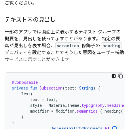
ご覧ください。
テキスト内の見出し
一部のアプリでは画面上に表示するテキスト グループの
概要を、見出しを使って示すことがあります。
特定の要
素が見出しを表す場合、
semantics
修飾子の
heading
プロパティを設定することでそうした意図をユーザー補助
サービスに示すことができます。
@Composable
private
fun
Subsection
(
text
:
String
)
{
Text
(
text
=
text
,
style
=
MaterialTheme
.
typography
.
headlineS
modifier
=
Modifier
.
semantics
{
heading
()
)
}
AccessibilitySnippets
.
kt