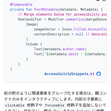
@Composable
private
fun
PostMetadata
(
metadata
:
Metadata
)
{
// Merge elements below for accessibility purp
Row
(
modifier
=
Modifier
.
semantics
(
mergeDescend
Image
(
imageVector
=
Icons
.
Filled
.
AccountCirc
contentDescription
=
null
// decorativ
)
Column
{
Text
(
metadata
.
author
.
name
)
Text
(
"
${
metadata
.
date
}
 • 
${
metadata
.
re
}
}
}
AccessibilitySnippets
.
kt
前の例のように関連要素をグループ化する場合は、親コン
テナのみをインタラクティブにします。内部の子要素に
clickable
修飾子や
focusable
修飾子を追加しないで