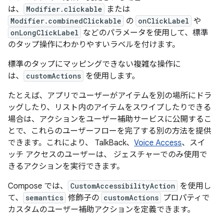
は、
Modifier.clickable
または
Modifier.combinedClickable
の
onClickLabel
や
onLongClickLabel
などのパラメータを使用して、標準
のタップ操作にわかりやすいラベルを付けます。
標準のタップにマッピングできない複雑な操作に
は、
customActions
を使用します。
たとえば、アプリでユーザーがアイテムを別の場所にドラ
ッグしたり、リスト内のアイテムをスワイプしたりできる
場合は、アクションをユーザー補助サービスに公開するこ
とで、これらのユーザーフローを完了する別の方法を提供
できます。これにより、 TalkBack、
Voice Access
、スイ
ッチ アクセスのユーザーは、 ジェスチャーでのみ使用で
きるアクションを実行できます。
Compose では、
CustomAccessibilityAction
を使用し
て、
semantics
修飾子の
customActions
プロパティで
カスタムのユーザー補助アクションを定義できます。