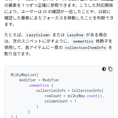
の要素を 1 つずつ正確に参照できます。こうした対応関係
により、ユーザーは UI の確認が一巡したことや、以前に
確認した要素にまたフォーカスを移動したことを判断でき
ます。
たとえば、
LazyColumn
または
LazyRow
がある場合
は、次のスニペットに示すように、
semantics
修飾子を
使用して、各アイテムに一意の
collectionItemInfo
を
割り当てます。
MilkyWayList
(
modifier
=
Modifier
.
semantics
{
collectionInfo
=
CollectionInfo
(
rowCount
=
milkyWay
.
count
(),
columnCount
=
1
)
}
)
{