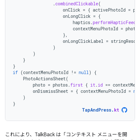
.
combinedClickable
(
onClick
=
{
activePhotoId
=
ph
onLongClick
=
{
haptics
.
performHapticFeedb
contextMenuPhotoId
=
photo
},
onLongClickLabel
=
stringResou
)
)
}
}
if
(
contextMenuPhotoId
!=
null
)
{
PhotoActionsSheet
(
photo
=
photos
.
first
{
it
.
id
==
contextMen
onDismissSheet
=
{
contextMenuPhotoId
=
nu
)
}
TapAndPress
.
kt
これにより、TalkBack は「コンテキスト メニューを開