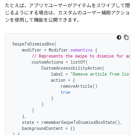
たとえば、アプリでユーザーがアイテムをスワイプして閉
じるようにする場合は、カスタムのユーザー補助アクショ
ンを使用して機能を公開できます。
SwipeToDismissBox
(
modifier
=
Modifier
.
semantics
{
// Represents the swipe to dismiss for acc
customActions
=
listOf
(
CustomAccessibilityAction
(
label
=
"Remove article from list"
action
=
{
removeArticle
()
true
}
)
)
},
state
=
rememberSwipeToDismissBoxState
(),
backgroundContent
=
{}
)
{