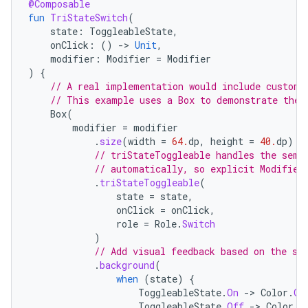
@Composable
fun
TriStateSwitch
(
state
:
ToggleableState
,
onClick
:
()
->
Unit
,
modifier
:
Modifier
=
Modifier
)
{
// A real implementation would include custom 
// This example uses a Box to demonstrate the 
Box
(
modifier
=
modifier
.
size
(
width
=
64.
dp
,
height
=
40.
dp
)
// triStateToggleable handles the sema
// automatically, so explicit Modifier
.
triStateToggleable
(
state
=
state
,
onClick
=
onClick
,
role
=
Role
.
Switch
)
// Add visual feedback based on the st
.
background
(
when
(
state
)
{
ToggleableState
.
On
->
Color
.
Gr
ToggleableState
.
Off
->
Color
.
G