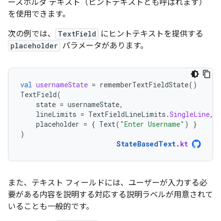
ースホルダ テキスト（ヒントテキストとも呼ばれます）
を使用できます。
次の例では、
TextField
にヒントテキストを提供する
placeholder
パラメータがあります。
val
usernameState
=
rememberTextFieldState
()
TextField
(
state
=
usernameState
,
lineLimits
=
TextFieldLineLimits
.
SingleLine
,
placeholder
=
{
Text
(
"Enter Username"
)
}
)
StateBasedText
.
kt
また、テキスト フィールドには、ユーザーが入力する必
要がある内容を説明する対応する説明ラベルが用意されて
いることも一般的です。