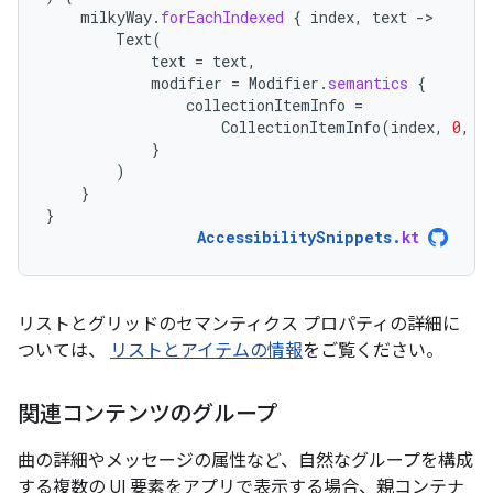
milkyWay
.
forEachIndexed
{
index
,
text
-
Text
(
text
=
text
,
modifier
=
Modifier
.
semantics
{
collectionItemInfo
=
CollectionItemInfo
(
index
,
0
,
0
}
)
}
}
AccessibilitySnippets
.
kt
リストとグリッドのセマンティクス プロパティの詳細に
ついては、
リストとアイテムの情報
をご覧ください。
関連コンテンツのグループ
曲の詳細やメッセージの属性など、自然なグループを構成
する複数の UI 要素をアプリで表示する場合、親コンテナ