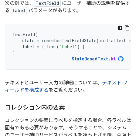
次の例では、
TextField
にユーザー補助の説明を提供す
る
label
パラメータがあります。
TextField
(
state
=
rememberTextFieldState
(
initialText
=
"
label
=
{
Text
(
"Label"
)
}
)
StateBasedText
.
kt
テキストとユーザー入力の詳細については、
テキスト フ
ィールドを構成する
をご覧ください。
コレクション内の要素
コレクションの要素にラベルを指定する場合、各ラベルは
固有である必要があります。 そうすることで、システム
のユーザー補助サービスがラベルを読み上げる際、画面上