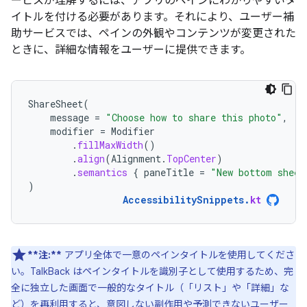
ービスが理解するには、アプリのペインにわかりやすいタ
イトルを付ける必要があります。それにより、ユーザー補
助サービスでは、ペインの外観やコンテンツが変更された
ときに、詳細な情報をユーザーに提供できます。
ShareSheet
(
message
=
"Choose how to share this photo"
,
modifier
=
Modifier
.
fillMaxWidth
()
.
align
(
Alignment
.
TopCenter
)
.
semantics
{
paneTitle
=
"New bottom sheet
)
AccessibilitySnippets
.
kt
**注:**
アプリ全体で一意のペインタイトルを使用してくださ
い。TalkBack はペインタイトルを識別子として使用するため、完
全に独立した画面で一般的なタイトル（「リスト」や「詳細」な
ど）を再利用すると、意図しない副作用や予測できないユーザー