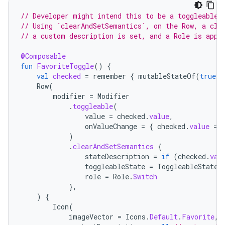
// Developer might intend this to be a toggleable.
// Using `clearAndSetSemantics`, on the Row, a cli
// a custom description is set, and a Role is appl
@Composable
fun
FavoriteToggle
()
{
val
checked
=
remember
{
mutableStateOf
(
true
)
Row
(
modifier
=
Modifier
.
toggleable
(
value
=
checked
.
value
,
onValueChange
=
{
checked
.
value
=
)
.
clearAndSetSemantics
{
stateDescription
=
if
(
checked
.
val
toggleableState
=
ToggleableState
(
role
=
Role
.
Switch
},
)
{
Icon
(
imageVector
=
Icons
.
Default
.
Favorite
,