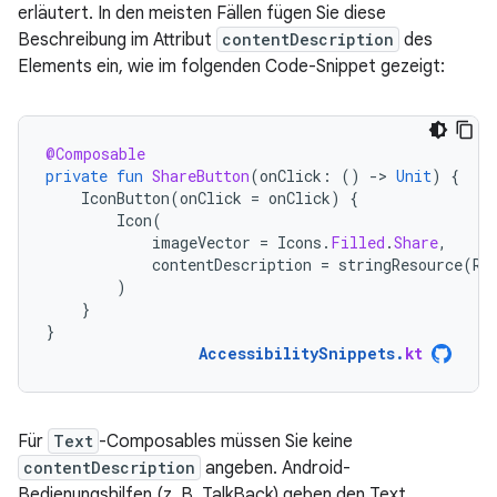
erläutert. In den meisten Fällen fügen Sie diese
Beschreibung im Attribut
contentDescription
des
Elements ein, wie im folgenden Code-Snippet gezeigt:
@Composable
private
fun
ShareButton
(
onClick
:
()
-
>
Unit
)
{
IconButton
(
onClick
=
onClick
)
{
Icon
(
imageVector
=
Icons
.
Filled
.
Share
,
contentDescription
=
stringResource
(
R
.
)
}
}
AccessibilitySnippets
.
kt
Für
Text
-Composables müssen Sie keine
contentDescription
angeben. Android-
Bedienungshilfen (z. B. TalkBack) geben den Text