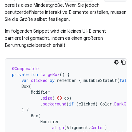
bereits diese Mindestgröße. Wenn Sie jedoch
benutzerdefinierte interaktive Elemente erstellen, müssen
Sie die Größe selbst festlegen.
Im folgenden Snippet wird ein kleines UI-Element
barrierefrei gemacht, indem es einen größeren
Berührungszielbereich erhält:
@Composable
private
fun
LargeBox
()
{
var
clicked
by
remember
{
mutableStateOf
(
false
Box
(
Modifier
.
size
(
100.
dp
)
.
background
(
if
(
clicked
)
Color
.
DarkGra
)
{
Box
(
Modifier
.
align
(
Alignment
.
Center
)