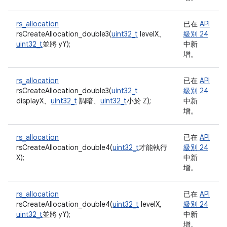
rs_allocation
已在
API
rsCreateAllocation_double3(
uint32_t
levelX、
級別 24
uint32_t
並將 yY);
中新
增。
rs_allocation
已在
API
rsCreateAllocation_double3(
uint32_t
級別 24
displayX、
uint32_t
調暗、
uint32_t
小於 Z);
中新
增。
rs_allocation
已在
API
rsCreateAllocation_double4(
uint32_t
才能執行
級別 24
X);
中新
增。
rs_allocation
已在
API
rsCreateAllocation_double4(
uint32_t
levelX,
級別 24
uint32_t
並將 yY);
中新
增。