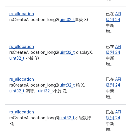
rs_allocation
已在
API
rsCreateAllocation_long2(
uint32_t
喜愛 X)；
級別 24
中新
增。
rs_allocation
已在
API
rsCreateAllocation_long2(
uint32_t
displayX、
級別 24
uint32_t
小於 Y)；
中新
增。
rs_allocation
已在
API
rsCreateAllocation_long2(
uint32_t
暗 X、
級別 24
uint32_t
調暗、
uint32_t
小於 Z);
中新
增。
rs_allocation
已在
API
rsCreateAllocation_long3(
uint32_t
才能執行
級別 24
X);
中新
增。