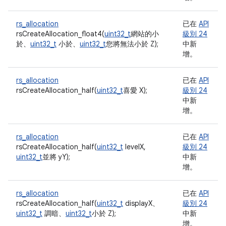
rs_allocation
已在
API
rsCreateAllocation_float4(
uint32_t
網站的小
級別 24
於、
uint32_t
小於、
uint32_t
您將無法小於 Z);
中新
增。
rs_allocation
已在
API
rsCreateAllocation_half(
uint32_t
喜愛 X);
級別 24
中新
增。
rs_allocation
已在
API
rsCreateAllocation_half(
uint32_t
levelX,
級別 24
uint32_t
並將 yY);
中新
增。
rs_allocation
已在
API
rsCreateAllocation_half(
uint32_t
displayX、
級別 24
uint32_t
調暗、
uint32_t
小於 Z);
中新
增。