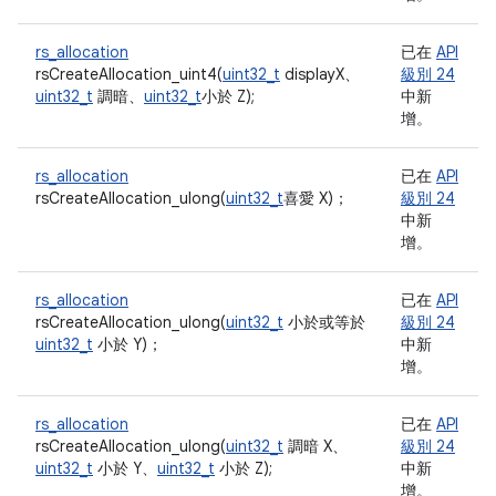
rs_allocation
已在
API
rsCreateAllocation_uint4(
uint32_t
displayX、
級別 24
uint32_t
調暗、
uint32_t
小於 Z);
中新
增。
rs_allocation
已在
API
rsCreateAllocation_ulong(
uint32_t
喜愛 X)；
級別 24
中新
增。
rs_allocation
已在
API
rsCreateAllocation_ulong(
uint32_t
小於或等於
級別 24
uint32_t
小於 Y)；
中新
增。
rs_allocation
已在
API
rsCreateAllocation_ulong(
uint32_t
調暗 X、
級別 24
uint32_t
小於 Y、
uint32_t
小於 Z);
中新
增。