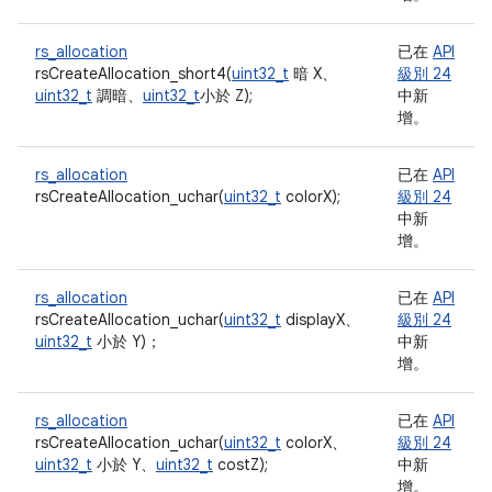
rs_allocation
已在
API
rsCreateAllocation_short4(
uint32_t
暗 X、
級別 24
uint32_t
調暗、
uint32_t
小於 Z);
中新
增。
rs_allocation
已在
API
rsCreateAllocation_uchar(
uint32_t
colorX);
級別 24
中新
增。
rs_allocation
已在
API
rsCreateAllocation_uchar(
uint32_t
displayX、
級別 24
uint32_t
小於 Y)；
中新
增。
rs_allocation
已在
API
rsCreateAllocation_uchar(
uint32_t
colorX、
級別 24
uint32_t
小於 Y、
uint32_t
costZ);
中新
增。