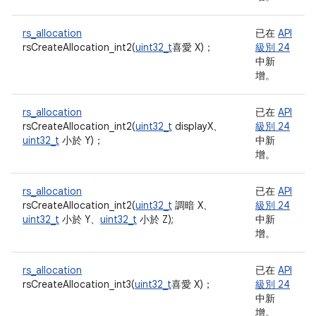
rs_allocation
已在
API
rsCreateAllocation_int2(
uint32_t
喜愛 X)；
級別 24
中新
增。
rs_allocation
已在
API
rsCreateAllocation_int2(
uint32_t
displayX、
級別 24
uint32_t
小於 Y)；
中新
增。
rs_allocation
已在
API
rsCreateAllocation_int2(
uint32_t
調暗 X、
級別 24
uint32_t
小於 Y、
uint32_t
小於 Z);
中新
增。
rs_allocation
已在
API
rsCreateAllocation_int3(
uint32_t
喜愛 X)；
級別 24
中新
增。