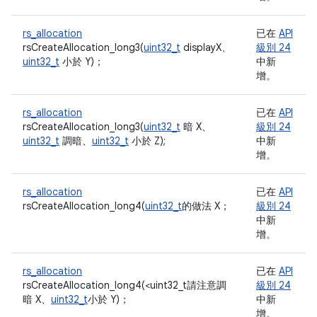
rs_allocation
已在
API
rsCreateAllocation_long3(
uint32_t
displayX、
級別 24
uint32_t
小於 Y)；
中新
增。
rs_allocation
已在
API
rsCreateAllocation_long3(
uint32_t
暗 X、
級別 24
uint32_t
調暗、
uint32_t
小於 Z);
中新
增。
rs_allocation
已在
API
rsCreateAllocation_long4(
uint32_t
的做法 X；
級別 24
中新
增。
rs_allocation
已在
API
rsCreateAllocation_long4(<uint32_t
請注意調
級別 24
暗 X、
uint32_t
小於 Y)；
中新
增。