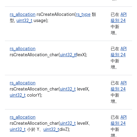
rs_allocation
rsCreateAllocation(
rs_type
類
已在
API
型,
uint32_t
usage);
級別 24
中新
增。
rs_allocation
已在
API
rsCreateAllocation_char(
uint32_t
flexX);
級別 24
中新
增。
rs_allocation
已在
API
rsCreateAllocation_char(
uint32_t
levelX,
級別 24
uint32_t
colorY);
中新
增。
rs_allocation
已在
API
rsCreateAllocation_char(
uint32_t
levelX、
級別 24
uint32_t
小於 Y、
uint32_t
divZ);
中新
增。