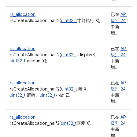
rs_allocation
已在
API
rsCreateAllocation_half2(
uint32_t
才能執行 X);
級別 24
中新
增。
rs_allocation
已在
API
rsCreateAllocation_half2(
uint32_t
displayX、
級別 24
uint32_t
amountY);
中新
增。
rs_allocation
已在
API
rsCreateAllocation_half2(
uint32_t
暗 X、
級別 24
uint32_t
調暗、
uint32_t
小於 Z);
中新
增。
rs_allocation
已在
API
rsCreateAllocation_half3(
uint32_t
喜愛 X);
級別 24
中新
增。