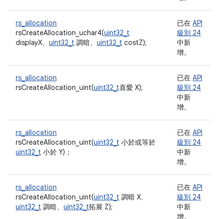
rs_allocation
已在
API
rsCreateAllocation_uchar4(
uint32_t
級別 24
displayX、
uint32_t
調暗、
uint32_t
costZ);
中新
增。
rs_allocation
已在
API
rsCreateAllocation_uint(
uint32_t
喜愛 X);
級別 24
中新
增。
rs_allocation
已在
API
rsCreateAllocation_uint(
uint32_t
小於或等於
級別 24
uint32_t
小於 Y)；
中新
增。
rs_allocation
已在
API
rsCreateAllocation_uint(
uint32_t
調暗 X、
級別 24
uint32_t
調暗、
uint32_t
拓展 Z);
中新
增。