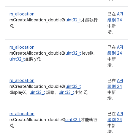
rs_allocation
已在
API
rsCreateAllocation_double2(
uint32_t
才能執行
級別 24
X);
中新
增。
rs_allocation
已在
API
rsCreateAllocation_double2(
uint32_t
levelX、
級別 24
uint32_t
並將 yY);
中新
增。
rs_allocation
已在
API
rsCreateAllocation_double2(
uint32_t
級別 24
displayX、
uint32_t
調暗、
uint32_t
小於 Z);
中新
增。
rs_allocation
已在
API
rsCreateAllocation_double3(
uint32_t
才能執行
級別 24
X);
中新
增。