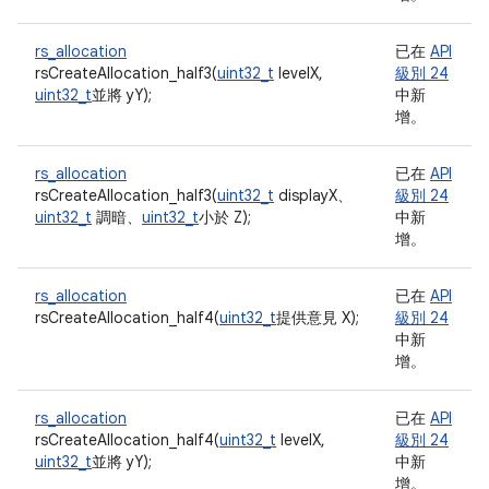
rs_allocation
已在
API
rsCreateAllocation_half3(
uint32_t
levelX,
級別 24
uint32_t
並將 yY);
中新
增。
rs_allocation
已在
API
rsCreateAllocation_half3(
uint32_t
displayX、
級別 24
uint32_t
調暗、
uint32_t
小於 Z);
中新
增。
rs_allocation
已在
API
rsCreateAllocation_half4(
uint32_t
提供意見 X);
級別 24
中新
增。
rs_allocation
已在
API
rsCreateAllocation_half4(
uint32_t
levelX,
級別 24
uint32_t
並將 yY);
中新
增。