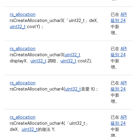
rs_allocation
已在
API
rsCreateAllocation_uchar3(「uint32_t」
deX、
級別 24
uint32_t
costY)；
中新
增。
rs_allocation
已在
API
rsCreateAllocation_uchar3(
uint32_t
級別 24
displayX、
uint32_t
調暗、
uint32_t
costZ);
中新
增。
rs_allocation
已在
API
rsCreateAllocation_uchar4(
uint32_t
喜愛 X)；
級別 24
中新
增。
rs_allocation
已在
API
rsCreateAllocation_uchar4(「uint32_t」
級別 24
deX、
uint32_t
的做法 Y;
中新
增。