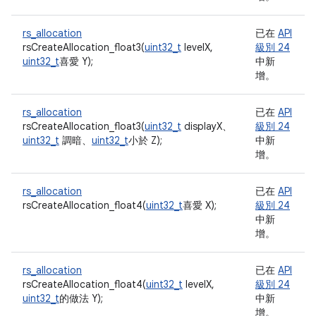
rs_allocation
已在
API
rsCreateAllocation_float3(
uint32_t
levelX,
級別 24
uint32_t
喜愛 Y);
中新
增。
rs_allocation
已在
API
rsCreateAllocation_float3(
uint32_t
displayX、
級別 24
uint32_t
調暗、
uint32_t
小於 Z);
中新
增。
rs_allocation
已在
API
rsCreateAllocation_float4(
uint32_t
喜愛 X);
級別 24
中新
增。
rs_allocation
已在
API
rsCreateAllocation_float4(
uint32_t
levelX,
級別 24
uint32_t
的做法 Y);
中新
增。