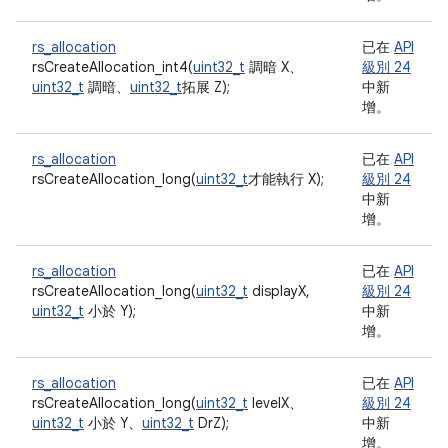
rs_allocation
已在
API
rsCreateAllocation_int4(
uint32_t
調暗 X、
級別 24
uint32_t
調暗、
uint32_t
拓展 Z);
中新
增。
rs_allocation
已在
API
rsCreateAllocation_long(
uint32_t
才能執行 X);
級別 24
中新
增。
rs_allocation
已在
API
rsCreateAllocation_long(
uint32_t
displayX,
級別 24
uint32_t
小於 Y);
中新
增。
rs_allocation
已在
API
rsCreateAllocation_long(
uint32_t
levelX、
級別 24
uint32_t
小於 Y、
uint32_t
DrZ);
中新
增。