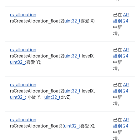
rs_allocation
已在
API
rsCreateAllocation_float2(
uint32_t
喜愛 X);
級別 24
中新
增。
rs_allocation
已在
API
rsCreateAllocation_float2(
uint32_t
levelX,
級別 24
uint32_t
喜愛 Y);
中新
增。
rs_allocation
已在
API
rsCreateAllocation_float2(
uint32_t
levelX、
級別 24
uint32_t
小於 Y、
uint32_t
divZ);
中新
增。
rs_allocation
已在
API
rsCreateAllocation_float3(
uint32_t
喜愛 X);
級別 24
中新
增。