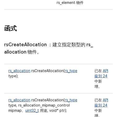
rs_element 物件
函式
rs
Create
Allocation
：建立指定類型的 rs
_
allocation 物件。
rs_allocation
rsCreateAllocation(
rs_type
已在
API
type);
級別 24
中新
增。
rs_allocation
rsCreateAllocation(
rs_type
已在
API
type, rs_allocation_mipmap_control
級別 24
mipmap、
uint32_t
用途, void* ptr);
中新
增。