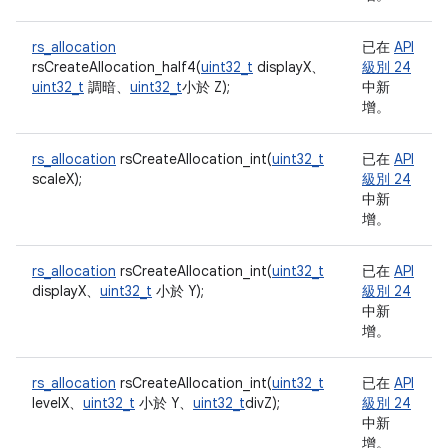
rs_allocation
已在
API
rsCreateAllocation_half4(
uint32_t
displayX、
級別 24
uint32_t
調暗、
uint32_t
小於 Z);
中新
增。
rs_allocation
rsCreateAllocation_int(
uint32_t
已在
API
scaleX);
級別 24
中新
增。
rs_allocation
rsCreateAllocation_int(
uint32_t
已在
API
displayX、
uint32_t
小於 Y);
級別 24
中新
增。
rs_allocation
rsCreateAllocation_int(
uint32_t
已在
API
levelX、
uint32_t
小於 Y、
uint32_t
divZ);
級別 24
中新
增。