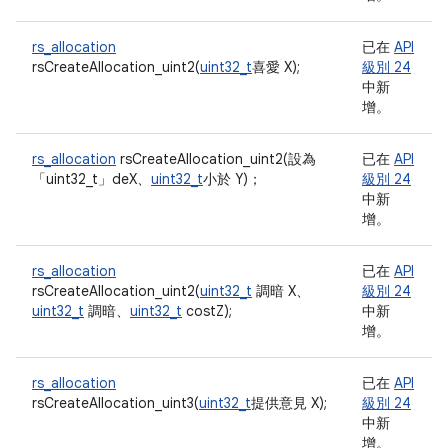
rs_allocation
已在
API
rsCreateAllocation_uint2(
uint32_t
喜愛 X);
級別 24
中新
增。
rs_allocation
rsCreateAllocation_uint2(設為
已在
API
「uint32_t」
deX、
uint32_t
小於 Y)；
級別 24
中新
增。
rs_allocation
已在
API
rsCreateAllocation_uint2(
uint32_t
調暗 X、
級別 24
uint32_t
調暗、
uint32_t
costZ);
中新
增。
rs_allocation
已在
API
rsCreateAllocation_uint3(
uint32_t
提供意見 X);
級別 24
中新
增。