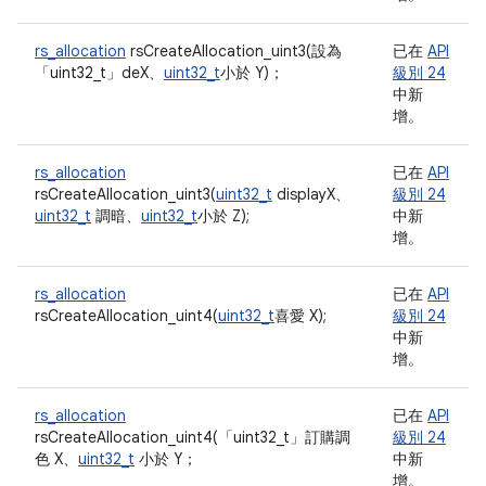
rs_allocation
rsCreateAllocation_uint3(設為
已在
API
「uint32_t」
deX、
uint32_t
小於 Y)；
級別 24
中新
增。
rs_allocation
已在
API
rsCreateAllocation_uint3(
uint32_t
displayX、
級別 24
uint32_t
調暗、
uint32_t
小於 Z);
中新
增。
rs_allocation
已在
API
rsCreateAllocation_uint4(
uint32_t
喜愛 X);
級別 24
中新
增。
rs_allocation
已在
API
rsCreateAllocation_uint4(「uint32_t」
訂購調
級別 24
色 X、
uint32_t
小於 Y；
中新
增。