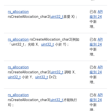
rs_allocation
已在
API
rsCreateAllocation_char2(
uint32_t
喜愛 X)；
級別 24
中新
增。
rs_allocation
rsCreateAllocation_char2(例如
已在
API
「uint32_t」
光暗 X、
uint32_t
小於 Y)；
級別 24
中新
增。
rs_allocation
已在
API
rsCreateAllocation_char2(
uint32_t
調暗 X、
級別 24
uint32_t
小於 Y、
uint32_t
DrZ);
中新
增。
rs_allocation
已在
API
rsCreateAllocation_char3(
uint32_t
才能執行
級別 24
X)；
中新
增。