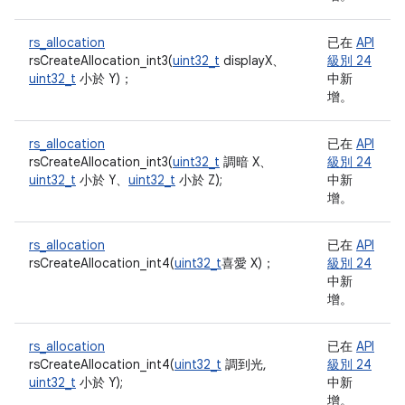
rs_allocation
已在
API
rsCreateAllocation_int3(
uint32_t
displayX、
級別 24
uint32_t
小於 Y)；
中新
增。
rs_allocation
已在
API
rsCreateAllocation_int3(
uint32_t
調暗 X、
級別 24
uint32_t
小於 Y、
uint32_t
小於 Z);
中新
增。
rs_allocation
已在
API
rsCreateAllocation_int4(
uint32_t
喜愛 X)；
級別 24
中新
增。
rs_allocation
已在
API
rsCreateAllocation_int4(
uint32_t
調到光,
級別 24
uint32_t
小於 Y);
中新
增。