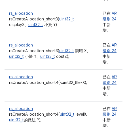
rs_allocation
已在
API
rsCreateAllocation_short3(
uint32_t
級別 24
displayX、
uint32_t
小於 Y)；
中新
增。
rs_allocation
已在
API
rsCreateAllocation_short3(
uint32_t
調暗 X、
級別 24
uint32_t
小於 Y、
uint32_t
costZ);
中新
增。
rs_allocation
已在
API
rsCreateAllocation_short4(<uint32_t
flexX);
級別 24
中新
增。
rs_allocation
已在
API
rsCreateAllocation_short4(
uint32_t
levelX,
級別 24
uint32_t
的做法 Y);
中新
增。