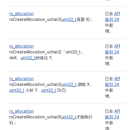
rs_allocation
已在
API
rsCreateAllocation_uchar2(
uint32_t
喜愛 X)；
級別 24
中新
增。
rs_allocation
已在
API
rsCreateAllocation_uchar2(「uint32_t」
級別 24
deX、
uint32_t
的做法 Y;
中新
增。
rs_allocation
已在
API
rsCreateAllocation_uchar2(
uint32_t
調暗 X、
級別 24
uint32_t
小於 Y、
uint32_t
DrZ);
中新
增。
rs_allocation
已在
API
rsCreateAllocation_uchar3(
uint32_t
才能執行
級別 24
X)；
中新
增。