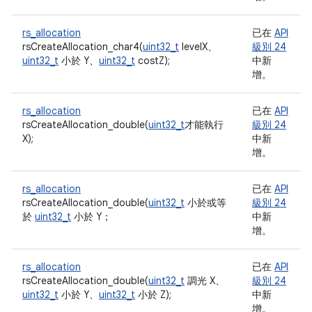
rs_allocation
已在
API
rsCreateAllocation_char4(
uint32_t
levelX、
級別 24
uint32_t
小於 Y、
uint32_t
costZ);
中新
增。
rs_allocation
已在
API
rsCreateAllocation_double(
uint32_t
才能執行
級別 24
X);
中新
增。
rs_allocation
已在
API
rsCreateAllocation_double(
uint32_t
小於或等
級別 24
於
uint32_t
小於 Y；
中新
增。
rs_allocation
已在
API
rsCreateAllocation_double(
uint32_t
調光 X、
級別 24
uint32_t
小於 Y、
uint32_t
小於 Z);
中新
增。