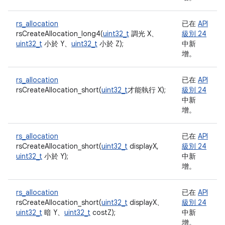
rs_allocation
已在
API
rsCreateAllocation_long4(
uint32_t
調光 X、
級別 24
uint32_t
小於 Y、
uint32_t
小於 Z);
中新
增。
rs_allocation
已在
API
rsCreateAllocation_short(
uint32_t
才能執行 X);
級別 24
中新
增。
rs_allocation
已在
API
rsCreateAllocation_short(
uint32_t
displayX,
級別 24
uint32_t
小於 Y);
中新
增。
rs_allocation
已在
API
rsCreateAllocation_short(
uint32_t
displayX、
級別 24
uint32_t
暗 Y、
uint32_t
costZ);
中新
增。