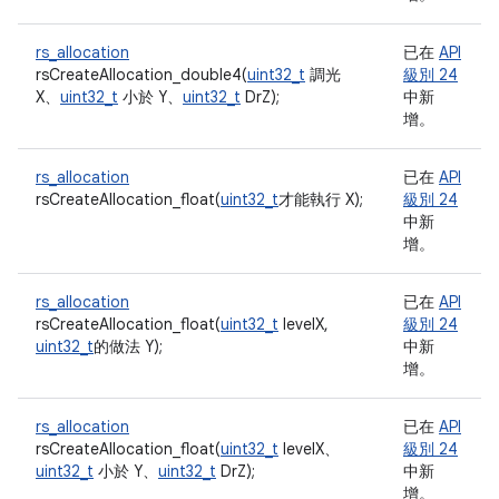
rs_allocation
已在
API
rsCreateAllocation_double4(
uint32_t
調光
級別 24
X、
uint32_t
小於 Y、
uint32_t
DrZ);
中新
增。
rs_allocation
已在
API
rsCreateAllocation_float(
uint32_t
才能執行 X);
級別 24
中新
增。
rs_allocation
已在
API
rsCreateAllocation_float(
uint32_t
levelX,
級別 24
uint32_t
的做法 Y);
中新
增。
rs_allocation
已在
API
rsCreateAllocation_float(
uint32_t
levelX、
級別 24
uint32_t
小於 Y、
uint32_t
DrZ);
中新
增。