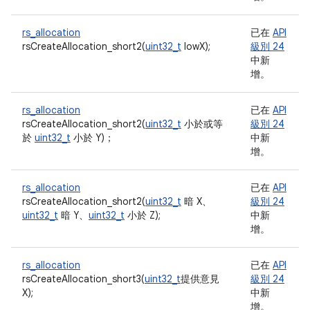
rs_allocation
已在
API
rsCreateAllocation_short2(
uint32_t
lowX);
級別 24
中新
增。
rs_allocation
已在
API
rsCreateAllocation_short2(
uint32_t
小於或等
級別 24
於
uint32_t
小於 Y)；
中新
增。
rs_allocation
已在
API
rsCreateAllocation_short2(
uint32_t
暗 X、
級別 24
uint32_t
暗 Y、
uint32_t
小於 Z);
中新
增。
rs_allocation
已在
API
rsCreateAllocation_short3(
uint32_t
提供意見
級別 24
X);
中新
增。