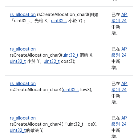
rs_allocation
rsCreateAllocation_char3(例如
已在
API
「uint32_t」
光暗 X、
uint32_t
小於 Y)；
級別 24
中新
增。
rs_allocation
已在
API
rsCreateAllocation_char3(
uint32_t
調暗 X、
級別 24
uint32_t
小於 Y、
uint32_t
costZ);
中新
增。
rs_allocation
已在
API
rsCreateAllocation_char4(
uint32_t
lowX);
級別 24
中新
增。
rs_allocation
已在
API
rsCreateAllocation_char4(「uint32_t」
deX、
級別 24
uint32_t
的做法 Y;
中新
增。