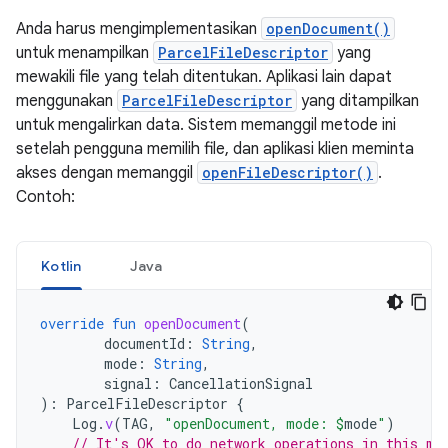
Anda harus mengimplementasikan
openDocument()
untuk menampilkan
ParcelFileDescriptor
yang
mewakili file yang telah ditentukan. Aplikasi lain dapat
menggunakan
ParcelFileDescriptor
yang ditampilkan
untuk mengalirkan data. Sistem memanggil metode ini
setelah pengguna memilih file, dan aplikasi klien meminta
akses dengan memanggil
openFileDescriptor()
.
Contoh:
Kotlin
Java
override
fun
openDocument
(
documentId
:
String
,
mode
:
String
,
signal
:
CancellationSignal
):
ParcelFileDescriptor
{
Log
.
v
(
TAG
,
"openDocument, mode: 
$
mode
"
)
// It's OK to do network operations in this me