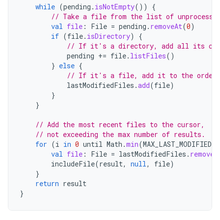
while
(
pending
.
isNotEmpty
())
{
// Take a file from the list of unprocesse
val
file
:
File
=
pending
.
removeAt
(
0
)
if
(
file
.
isDirectory
)
{
// If it's a directory, add all its ch
pending
+=
file
.
listFiles
()
}
else
{
// If it's a file, add it to the order
lastModifiedFiles
.
add
(
file
)
}
}
// Add the most recent files to the cursor,
// not exceeding the max number of results.
for
(
i
in
0
until
Math
.
min
(
MAX_LAST_MODIFIED
+
val
file
:
File
=
lastModifiedFiles
.
remove
(
includeFile
(
result
,
null
,
file
)
}
return
result
}