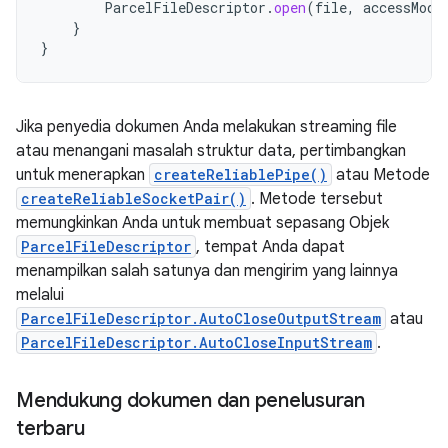
ParcelFileDescriptor
.
open
(
file
,
accessMode
}
}
Jika penyedia dokumen Anda melakukan streaming file
atau menangani masalah struktur data, pertimbangkan
untuk menerapkan
createReliablePipe()
atau Metode
createReliableSocketPair()
. Metode tersebut
memungkinkan Anda untuk membuat sepasang Objek
ParcelFileDescriptor
, tempat Anda dapat
menampilkan salah satunya dan mengirim yang lainnya
melalui
ParcelFileDescriptor.AutoCloseOutputStream
atau
ParcelFileDescriptor.AutoCloseInputStream
.
Mendukung dokumen dan penelusuran
terbaru