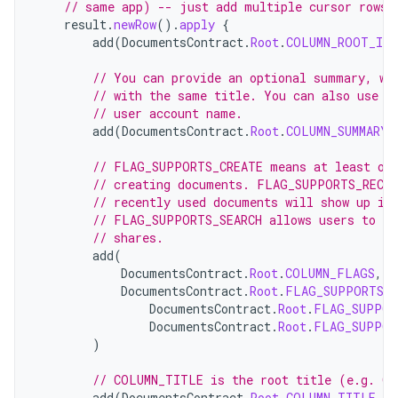
// same app) -- just add multiple cursor rows.
result
.
newRow
().
apply
{
add
(
DocumentsContract
.
Root
.
COLUMN_ROOT_ID
,
// You can provide an optional summary, wh
// with the same title. You can also use t
// user account name.
add
(
DocumentsContract
.
Root
.
COLUMN_SUMMARY
,
// FLAG_SUPPORTS_CREATE means at least one
// creating documents. FLAG_SUPPORTS_RECEN
// recently used documents will show up in
// FLAG_SUPPORTS_SEARCH allows users to se
// shares.
add
(
DocumentsContract
.
Root
.
COLUMN_FLAGS
,
DocumentsContract
.
Root
.
FLAG_SUPPORTS_C
DocumentsContract
.
Root
.
FLAG_SUPPOR
DocumentsContract
.
Root
.
FLAG_SUPPOR
)
// COLUMN_TITLE is the root title (e.g. Ga
add
(
DocumentsContract
.
Root
.
COLUMN_TITLE
,
c