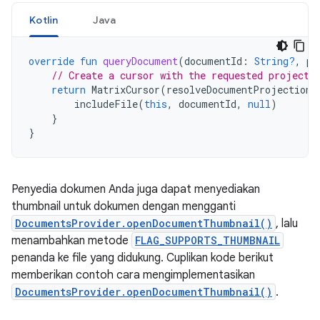
Kotlin
Java
override
fun
queryDocument
(
documentId
:
String?
,
pr
// Create a cursor with the requested projecti
return
MatrixCursor
(
resolveDocumentProjection
(
includeFile
(
this
,
documentId
,
null
)
}
}
Penyedia dokumen Anda juga dapat menyediakan
thumbnail untuk dokumen dengan mengganti
DocumentsProvider.openDocumentThumbnail()
, lalu
menambahkan metode
FLAG_SUPPORTS_THUMBNAIL
penanda ke file yang didukung. Cuplikan kode berikut
memberikan contoh cara mengimplementasikan
DocumentsProvider.openDocumentThumbnail()
.