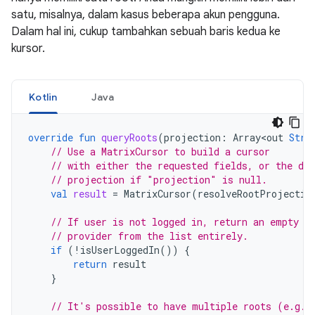
satu, misalnya, dalam kasus beberapa akun pengguna.
Dalam hal ini, cukup tambahkan sebuah baris kedua ke
kursor.
Kotlin
Java
override
fun
queryRoots
(
projection
:
Array<out
Stri
// Use a MatrixCursor to build a cursor
// with either the requested fields, or the def
// projection if "projection" is null.
val
result
=
MatrixCursor
(
resolveRootProjectio
// If user is not logged in, return an empty r
// provider from the list entirely.
if
(
!
isUserLoggedIn
())
{
return
result
}
// It's possible to have multiple roots (e.g. 