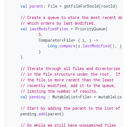
val
parent
:
File
=
getFileForDocId
(
rootId
)
// Create a queue to store the most recent doc
// which orders by last modified.
val
lastModifiedFiles
=
PriorityQueue
(
5
,
Comparator<File>
{
i
,
j
-
Long
.
compare
(
i
.
lastModified
(),
j
.
l
}
)
// Iterate through all files and directories
// in the file structure under the root.  If
// the file is more recent than the least
// recently modified, add it to the queue,
// limiting the number of results.
val
pending
:
MutableList<File>
=
mutableListO
// Start by adding the parent to the list of fi
pending
.
add
(
parent
)
// Do while we still have unexamined files