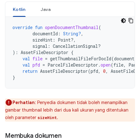
Kotlin
Java
override
fun
openDocumentThumbnail
(
documentId
:
String?
,
sizeHint
:
Point?,
signal
:
CancellationSignal?
):
AssetFileDescriptor
{
val
file
=
getThumbnailFileForDocId
(
documentId
val
pfd
=
ParcelFileDescriptor
.
open
(
file
,
Parc
return
AssetFileDescriptor
(
pfd
,
0
,
AssetFileDe
}
Perhatian
: Penyedia dokumen tidak boleh menampilkan
gambar thumbnail lebih dari dua kali ukuran yang ditentukan
oleh parameter
.
sizeHint
Membuka dokumen