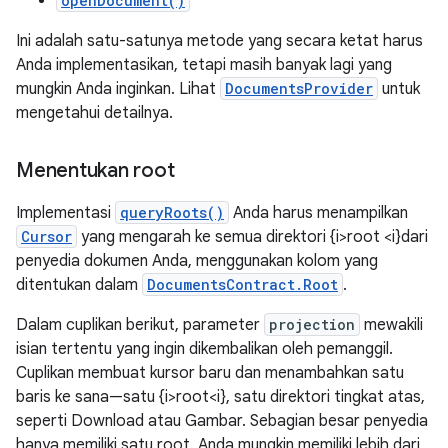
openDocument()
Ini adalah satu-satunya metode yang secara ketat harus
Anda implementasikan, tetapi masih banyak lagi yang
mungkin Anda inginkan. Lihat
DocumentsProvider
untuk
mengetahui detailnya.
Menentukan root
Implementasi
queryRoots()
Anda harus menampilkan
Cursor
yang mengarah ke semua direktori {i>root <i}dari
penyedia dokumen Anda, menggunakan kolom yang
ditentukan dalam
DocumentsContract.Root
.
Dalam cuplikan berikut, parameter
projection
mewakili
isian tertentu yang ingin dikembalikan oleh pemanggil.
Cuplikan membuat kursor baru dan menambahkan satu
baris ke sana—satu {i>root<i}, satu direktori tingkat atas,
seperti Download atau Gambar. Sebagian besar penyedia
hanya memiliki satu root. Anda mungkin memiliki lebih dari