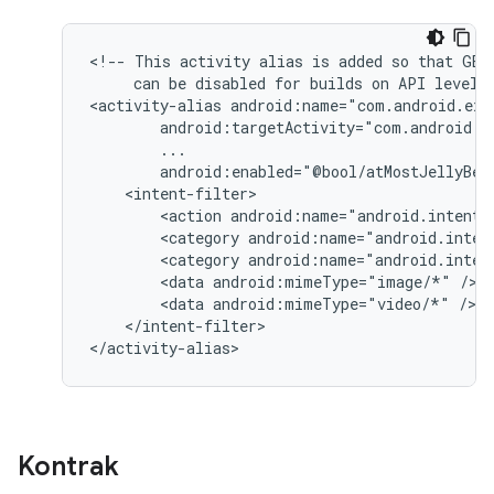
<!--
This
activity
alias
is
added
so
that
GET
can
be
disabled
for
builds
on
API
level
<activity-alias
<action
android:name="android.intent.
<category
android:name="android.inten
<category
android:name="android.inten
<data
android:mimeType="image/*"
<data
android:mimeType="video/*"
</intent-filter>

</activity-alias>
Kontrak