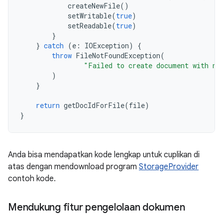
createNewFile
()
setWritable
(
true
)
setReadable
(
true
)
}
}
catch
(
e
:
IOException
)
{
throw
FileNotFoundException
(
"Failed to create document with na
)
}
return
getDocIdForFile
(
file
)
}
Anda bisa mendapatkan kode lengkap untuk cuplikan di
atas dengan mendownload program
StorageProvider
contoh kode.
Mendukung fitur pengelolaan dokumen