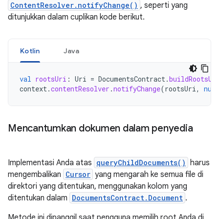
ContentResolver.notifyChange()
, seperti yang
ditunjukkan dalam cuplikan kode berikut.
Kotlin
Java
val
rootsUri
:
Uri
=
DocumentsContract
.
buildRootsUr
context
.
contentResolver
.
notifyChange
(
rootsUri
,
nul
Mencantumkan dokumen dalam penyedia
Implementasi Anda atas
queryChildDocuments()
harus
mengembalikan
Cursor
yang mengarah ke semua file di
direktori yang ditentukan, menggunakan kolom yang
ditentukan dalam
DocumentsContract.Document
.
Metode ini dipanggil saat pengguna memilih root Anda di