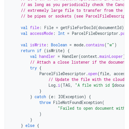
// as long as you periodically check the Cancel
// extremely large file to transfer from the n
// be pipes or sockets (see ParcelFileDescript
val
file
:
File
=
getFileForDocId
(
documentId
)
val
accessMode
:
Int
=
ParcelFileDescriptor
.
par
val
isWrite
:
Boolean
=
mode
.
contains
(
"w"
)
return
if
(
isWrite
)
{
val
handler
=
Handler
(
context
.
mainLooper
)
// Attach a close listener if the document
try
{
ParcelFileDescriptor
.
open
(
file
,
access
// Update the file with the cloud 
Log
.
i
(
TAG
,
"A file with id 
$
docume
}
}
catch
(
e
:
IOException
)
{
throw
FileNotFoundException
(
"Failed to open document with 
)
}
}
else
{