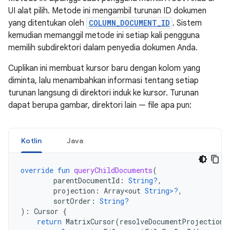
UI alat pilih. Metode ini mengambil turunan ID dokumen
yang ditentukan oleh
COLUMN_DOCUMENT_ID
. Sistem
kemudian memanggil metode ini setiap kali pengguna
memilih subdirektori dalam penyedia dokumen Anda.
Cuplikan ini membuat kursor baru dengan kolom yang
diminta, lalu menambahkan informasi tentang setiap
turunan langsung di direktori induk ke kursor. Turunan
dapat berupa gambar, direktori lain — file apa pun:
Kotlin
Java
override
fun
queryChildDocuments
(
parentDocumentId
:
String?
,
projection
:
Array<out
String>?
,
sortOrder
:
String?
):
Cursor
{
return
MatrixCursor
(
resolveDocumentProjection
(