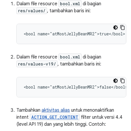
Dalam file resource
bool.xml
di bagian
res/values/
, tambahkan baris ini:
<bool
name="atMostJellyBeanMR2">true</bool>
Dalam file resource
bool.xml
di bagian
res/values-v19/
, tambahkan baris ini:
<bool
name="atMostJellyBeanMR2">false</bool>
Tambahkan
aktivitas alias
untuk menonaktifkan
intent
ACTION_GET_CONTENT
filter untuk versi 4.4
(level API 19) dan yang lebih tinggi. Contoh: