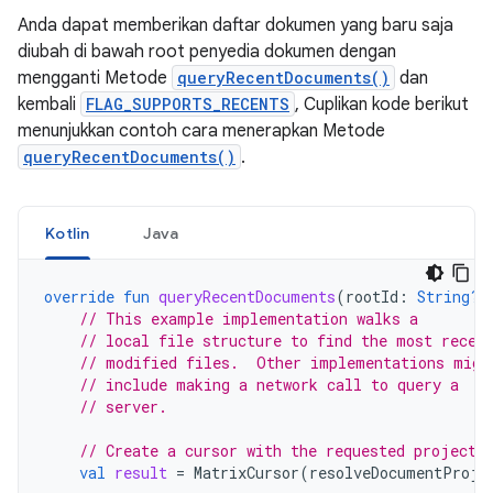
Anda dapat memberikan daftar dokumen yang baru saja
diubah di bawah root penyedia dokumen dengan
mengganti Metode
queryRecentDocuments()
dan
kembali
FLAG_SUPPORTS_RECENTS
, Cuplikan kode berikut
menunjukkan contoh cara menerapkan Metode
queryRecentDocuments()
.
Kotlin
Java
override
fun
queryRecentDocuments
(
rootId
:
String?
,
// This example implementation walks a
// local file structure to find the most recen
// modified files.  Other implementations migh
// include making a network call to query a
// server.
// Create a cursor with the requested projecti
val
result
=
MatrixCursor
(
resolveDocumentProje