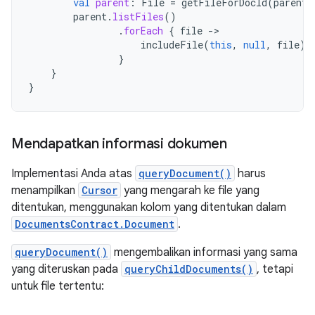
val
parent
:
File
=
getFileForDocId
(
parentD
parent
.
listFiles
()
.
forEach
{
file
-
includeFile
(
this
,
null
,
file
)
}
}
}
Mendapatkan informasi dokumen
Implementasi Anda atas
queryDocument()
harus
menampilkan
Cursor
yang mengarah ke file yang
ditentukan, menggunakan kolom yang ditentukan dalam
DocumentsContract.Document
.
queryDocument()
mengembalikan informasi yang sama
yang diteruskan pada
queryChildDocuments()
, tetapi
untuk file tertentu: