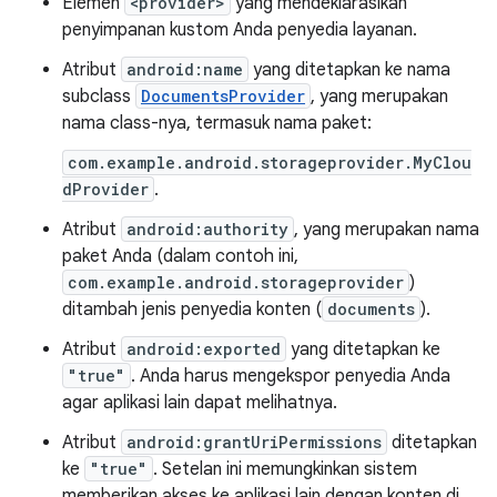
Elemen
<provider>
yang mendeklarasikan
penyimpanan kustom Anda penyedia layanan.
Atribut
android:name
yang ditetapkan ke nama
subclass
DocumentsProvider
, yang merupakan
nama class-nya, termasuk nama paket:
com.example.android.storageprovider.MyClou
dProvider
.
Atribut
android:authority
, yang merupakan nama
paket Anda (dalam contoh ini,
com.example.android.storageprovider
)
ditambah jenis penyedia konten (
documents
).
Atribut
android:exported
yang ditetapkan ke
"true"
. Anda harus mengekspor penyedia Anda
agar aplikasi lain dapat melihatnya.
Atribut
android:grantUriPermissions
ditetapkan
ke
"true"
. Setelan ini memungkinkan sistem
memberikan akses ke aplikasi lain dengan konten di