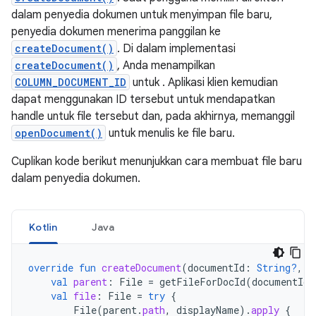
dalam penyedia dokumen untuk menyimpan file baru,
penyedia dokumen menerima panggilan ke
createDocument()
. Di dalam implementasi
createDocument()
, Anda menampilkan
COLUMN_DOCUMENT_ID
untuk . Aplikasi klien kemudian
dapat menggunakan ID tersebut untuk mendapatkan
handle untuk file tersebut dan, pada akhirnya, memanggil
openDocument()
untuk menulis ke file baru.
Cuplikan kode berikut menunjukkan cara membuat file baru
dalam penyedia dokumen.
Kotlin
Java
override
fun
createDocument
(
documentId
:
String?
,
m
val
parent
:
File
=
getFileForDocId
(
documentId
)
val
file
:
File
=
try
{
File
(
parent
.
path
,
displayName
).
apply
{