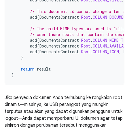
// This document id cannot change after it
add
(
DocumentsContract
.
Root
.
COLUMN_DOCUMENT
// The child MIME types are used to filter
// user those roots that contain the desir
add
(
DocumentsContract
.
Root
.
COLUMN_MIME_TYP
add
(
DocumentsContract
.
Root
.
COLUMN_AVAILABL
add
(
DocumentsContract
.
Root
.
COLUMN_ICON
,
R
.
}
return
result
}
Jika penyedia dokumen Anda terhubung ke rangkaian root
dinamis—misalnya, ke USB perangkat yang mungkin
terputus atau akun yang dapat digunakan pengguna untuk
logout—Anda dapat memperbarui UI dokumen agar tetap
sinkron dengan perubahan tersebut menggunakan