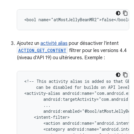
<bool
name="atMostJellyBeanMR2">false</bool>
Ajoutez un
activité alias
pour désactiver l'intent
ACTION_GET_CONTENT
filtrer pour les versions 4.4
(niveau d'API 19) ou ultérieures. Exemple :
<!--
This
activity
alias
is
added
so
that
GET
can
be
disabled
for
builds
on
API
level
<activity-alias
<action
android:name="android.intent.
<category
android:name="android.inten