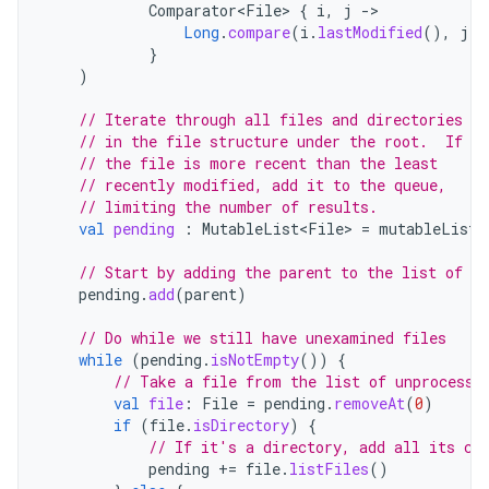
Comparator<File>
{
i
,
j
-
Long
.
compare
(
i
.
lastModified
(),
j
.
l
}
)
// Iterate through all files and directories
// in the file structure under the root.  If
// the file is more recent than the least
// recently modified, add it to the queue,
// limiting the number of results.
val
pending
:
MutableList<File>
=
mutableListO
// Start by adding the parent to the list of fi
pending
.
add
(
parent
)
// Do while we still have unexamined files
while
(
pending
.
isNotEmpty
())
{
// Take a file from the list of unprocesse
val
file
:
File
=
pending
.
removeAt
(
0
)
if
(
file
.
isDirectory
)
{
// If it's a directory, add all its ch
pending
+=
file
.
listFiles
()