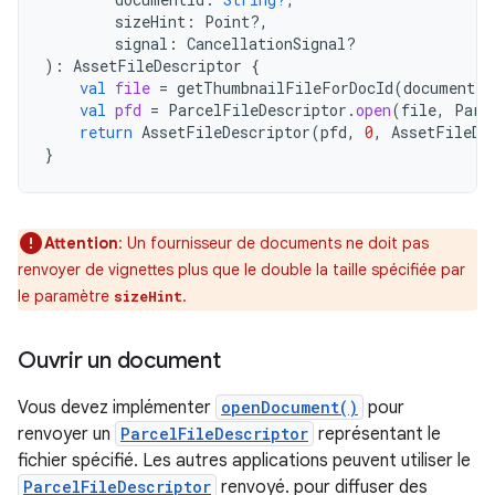
sizeHint
:
Point?,
signal
:
CancellationSignal?
):
AssetFileDescriptor
{
val
file
=
getThumbnailFileForDocId
(
documentId
val
pfd
=
ParcelFileDescriptor
.
open
(
file
,
Parc
return
AssetFileDescriptor
(
pfd
,
0
,
AssetFileDe
}
Attention
: Un fournisseur de documents ne doit pas
renvoyer de vignettes plus que le double la taille spécifiée par
le paramètre
.
sizeHint
Ouvrir un document
Vous devez implémenter
openDocument()
pour
renvoyer un
ParcelFileDescriptor
représentant le
fichier spécifié. Les autres applications peuvent utiliser le
ParcelFileDescriptor
renvoyé. pour diffuser des