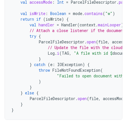
val
accessMode
:
Int
=
ParcelFileDescriptor
.
par
val
isWrite
:
Boolean
=
mode
.
contains
(
"w"
)
return
if
(
isWrite
)
{
val
handler
=
Handler
(
context
.
mainLooper
)
// Attach a close listener if the document
try
{
ParcelFileDescriptor
.
open
(
file
,
access
// Update the file with the cloud 
Log
.
i
(
TAG
,
"A file with id 
$
docume
}
}
catch
(
e
:
IOException
)
{
throw
FileNotFoundException
(
"Failed to open document with 
)
}
}
else
{
ParcelFileDescriptor
.
open
(
file
,
accessMode
}
}