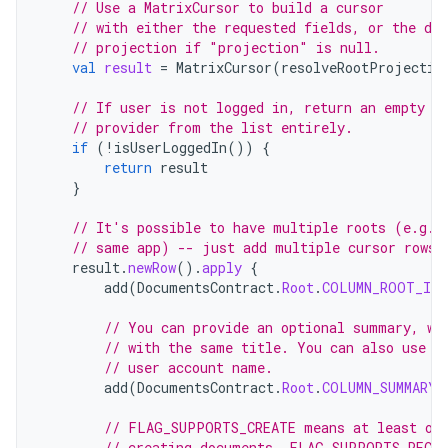
// Use a MatrixCursor to build a cursor
// with either the requested fields, or the def
// projection if "projection" is null.
val
result
=
MatrixCursor
(
resolveRootProjectio
// If user is not logged in, return an empty r
// provider from the list entirely.
if
(
!
isUserLoggedIn
())
{
return
result
}
// It's possible to have multiple roots (e.g. 
// same app) -- just add multiple cursor rows.
result
.
newRow
().
apply
{
add
(
DocumentsContract
.
Root
.
COLUMN_ROOT_ID
,
// You can provide an optional summary, wh
// with the same title. You can also use t
// user account name.
add
(
DocumentsContract
.
Root
.
COLUMN_SUMMARY
,
// FLAG_SUPPORTS_CREATE means at least one
// creating documents. FLAG_SUPPORTS_RECEN