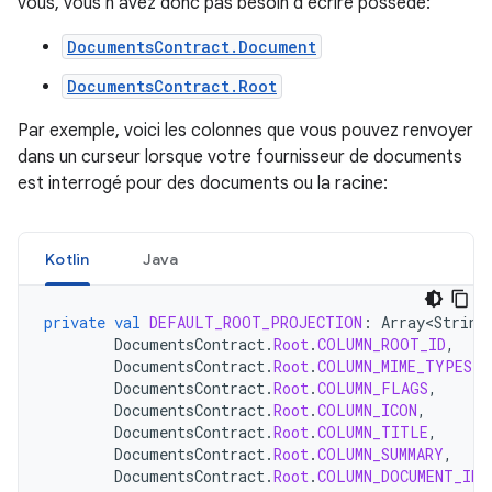
vous, vous n'avez donc pas besoin d'écrire possède:
DocumentsContract.Document
DocumentsContract.Root
Par exemple, voici les colonnes que vous pouvez renvoyer
dans un curseur lorsque votre fournisseur de documents
est interrogé pour des documents ou la racine:
Kotlin
Java
private
val
DEFAULT_ROOT_PROJECTION
:
Array<String
DocumentsContract
.
Root
.
COLUMN_ROOT_ID
,
DocumentsContract
.
Root
.
COLUMN_MIME_TYPES
,
DocumentsContract
.
Root
.
COLUMN_FLAGS
,
DocumentsContract
.
Root
.
COLUMN_ICON
,
DocumentsContract
.
Root
.
COLUMN_TITLE
,
DocumentsContract
.
Root
.
COLUMN_SUMMARY
,
DocumentsContract
.
Root
.
COLUMN_DOCUMENT_ID
,