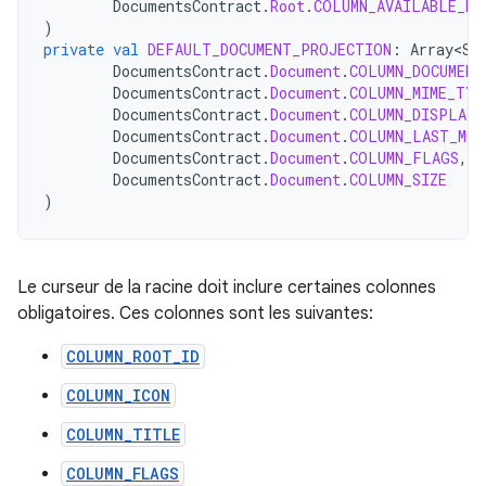
DocumentsContract
.
Root
.
COLUMN_AVAILABLE_BY
)
private
val
DEFAULT_DOCUMENT_PROJECTION
:
Array<St
DocumentsContract
.
Document
.
COLUMN_DOCUMENT
DocumentsContract
.
Document
.
COLUMN_MIME_TYP
DocumentsContract
.
Document
.
COLUMN_DISPLAY_
DocumentsContract
.
Document
.
COLUMN_LAST_MOD
DocumentsContract
.
Document
.
COLUMN_FLAGS
,
DocumentsContract
.
Document
.
COLUMN_SIZE
)
Le curseur de la racine doit inclure certaines colonnes
obligatoires. Ces colonnes sont les suivantes:
COLUMN_ROOT_ID
COLUMN_ICON
COLUMN_TITLE
COLUMN_FLAGS