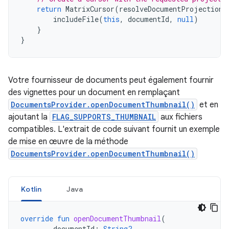
return
MatrixCursor
(
resolveDocumentProjection
(
includeFile
(
this
,
documentId
,
null
)
}
}
Votre fournisseur de documents peut également fournir
des vignettes pour un document en remplaçant
DocumentsProvider.openDocumentThumbnail()
et en
ajoutant la
FLAG_SUPPORTS_THUMBNAIL
aux fichiers
compatibles. L'extrait de code suivant fournit un exemple
de mise en œuvre de la méthode
DocumentsProvider.openDocumentThumbnail()
Kotlin
Java
override
fun
openDocumentThumbnail
(
documentId
:
String?
,