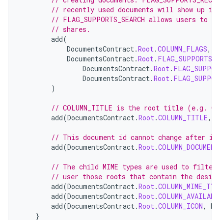
// recently used documents will show up in
// FLAG_SUPPORTS_SEARCH allows users to se
// shares.
add
(
DocumentsContract
.
Root
.
COLUMN_FLAGS
,
DocumentsContract
.
Root
.
FLAG_SUPPORTS_C
DocumentsContract
.
Root
.
FLAG_SUPPOR
DocumentsContract
.
Root
.
FLAG_SUPPOR
)
// COLUMN_TITLE is the root title (e.g. Ga
add
(
DocumentsContract
.
Root
.
COLUMN_TITLE
,
c
// This document id cannot change after it
add
(
DocumentsContract
.
Root
.
COLUMN_DOCUMENT
// The child MIME types are used to filter
// user those roots that contain the desir
add
(
DocumentsContract
.
Root
.
COLUMN_MIME_TYP
add
(
DocumentsContract
.
Root
.
COLUMN_AVAILABL
add
(
DocumentsContract
.
Root
.
COLUMN_ICON
,
R
.
}