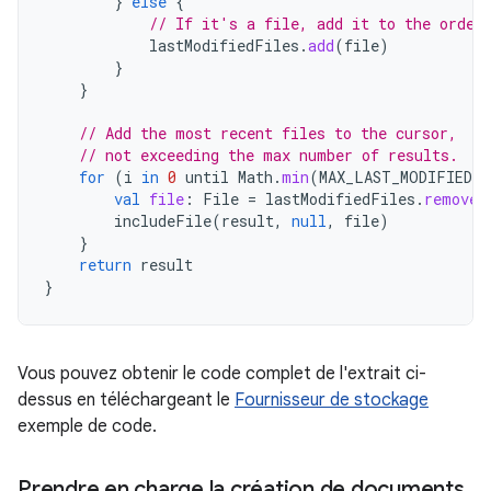
}
else
{
// If it's a file, add it to the order
lastModifiedFiles
.
add
(
file
)
}
}
// Add the most recent files to the cursor,
// not exceeding the max number of results.
for
(
i
in
0
until
Math
.
min
(
MAX_LAST_MODIFIED
+
val
file
:
File
=
lastModifiedFiles
.
remove
(
includeFile
(
result
,
null
,
file
)
}
return
result
}
Vous pouvez obtenir le code complet de l'extrait ci-
dessus en téléchargeant le
Fournisseur de stockage
exemple de code.
Prendre en charge la création de documents