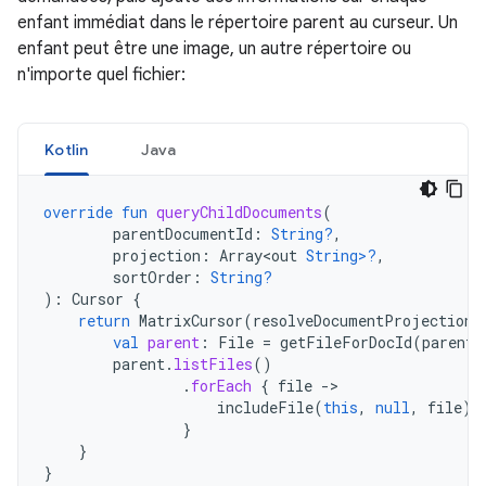
enfant immédiat dans le répertoire parent au curseur. Un
enfant peut être une image, un autre répertoire ou
n'importe quel fichier:
Kotlin
Java
override
fun
queryChildDocuments
(
parentDocumentId
:
String?
,
projection
:
Array<out
String>?
,
sortOrder
:
String?
):
Cursor
{
return
MatrixCursor
(
resolveDocumentProjection
(
val
parent
:
File
=
getFileForDocId
(
parentD
parent
.
listFiles
()
.
forEach
{
file
-
includeFile
(
this
,
null
,
file
)
}
}
}