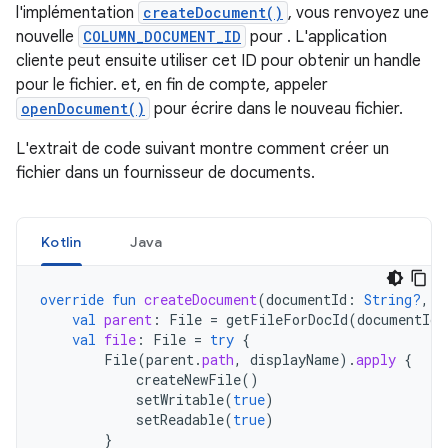
l'implémentation
createDocument()
, vous renvoyez une
nouvelle
COLUMN_DOCUMENT_ID
pour . L'application
cliente peut ensuite utiliser cet ID pour obtenir un handle
pour le fichier. et, en fin de compte, appeler
openDocument()
pour écrire dans le nouveau fichier.
L'extrait de code suivant montre comment créer un
fichier dans un fournisseur de documents.
Kotlin
Java
override
fun
createDocument
(
documentId
:
String?
,
m
val
parent
:
File
=
getFileForDocId
(
documentId
)
val
file
:
File
=
try
{
File
(
parent
.
path
,
displayName
).
apply
{
createNewFile
()
setWritable
(
true
)
setReadable
(
true
)
}