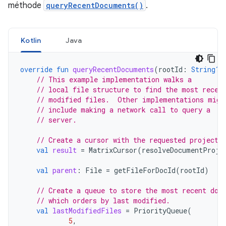
méthode
queryRecentDocuments()
.
Kotlin
Java
override
fun
queryRecentDocuments
(
rootId
:
String?
,
// This example implementation walks a
// local file structure to find the most recen
// modified files.  Other implementations migh
// include making a network call to query a
// server.
// Create a cursor with the requested projecti
val
result
=
MatrixCursor
(
resolveDocumentProje
val
parent
:
File
=
getFileForDocId
(
rootId
)
// Create a queue to store the most recent doc
// which orders by last modified.
val
lastModifiedFiles
=
PriorityQueue
(
5
,