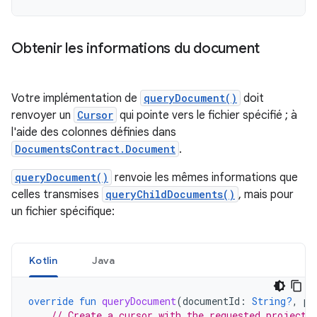
Obtenir les informations du document
Votre implémentation de
queryDocument()
doit
renvoyer un
Cursor
qui pointe vers le fichier spécifié ; à
l'aide des colonnes définies dans
DocumentsContract.Document
.
queryDocument()
renvoie les mêmes informations que
celles transmises
queryChildDocuments()
, mais pour
un fichier spécifique:
Kotlin
Java
override
fun
queryDocument
(
documentId
:
String?
,
pr
// Create a cursor with the requested projecti