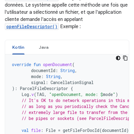
données. Le système appelle cette méthode une fois que
l'utilisateur a sélectionné un fichier, et que l'application
cliente demande l'accès en appelant
openFileDescriptor()
Exemple :
Kotlin
Java
override
fun
openDocument
(
documentId
:
String
,
mode
:
String
,
signal
:
CancellationSignal
):
ParcelFileDescriptor
{
Log
.
v
(
TAG
,
"openDocument, mode: 
$
mode
"
)
// It's OK to do network operations in this me
// as long as you periodically check the Cancel
// extremely large file to transfer from the n
// be pipes or sockets (see ParcelFileDescript
val
file
:
File
=
getFileForDocId
(
documentId
)