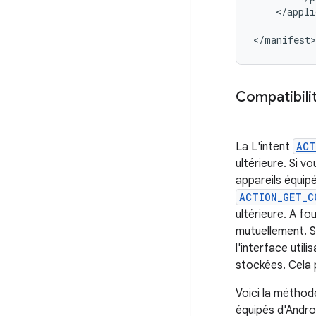
</appli
</manifest>
Compatibilit
La L'intent
ACT
ultérieure. Si 
appareils équipé
ACTION_GET_C
ultérieure. A f
mutuellement. S
l'interface uti
stockées. Cela p
Voici la méthod
équipés d'Androi