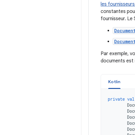
les fournisseur
constantes pour
fournisseur. Le
Documen
Documen
Par exemple, vo
documents est i
Kotlin
private
val
Doc
Doc
Doc
Doc
Doc