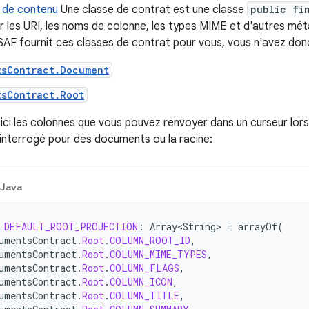
s de contenu
Une classe de contrat est une classe
public fi
 les URI, les noms de colonne, les types MIME et d'autres mé
 SAF fournit ces classes de contrat pour vous, vous n'avez don
tsContract.Document
tsContract.Root
ici les colonnes que vous pouvez renvoyer dans un curseur lor
nterrogé pour des documents ou la racine:
Java
DEFAULT_ROOT_PROJECTION
:
Array<String>
=
arrayOf
(
umentsContract
.
Root
.
COLUMN_ROOT_ID
,
umentsContract
.
Root
.
COLUMN_MIME_TYPES
,
umentsContract
.
Root
.
COLUMN_FLAGS
,
umentsContract
.
Root
.
COLUMN_ICON
,
umentsContract
.
Root
.
COLUMN_TITLE
,