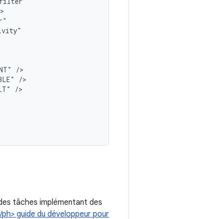
>

NT"
BLE"
LT"
e des tâches implémentant des
/ph> guide du développeur pour