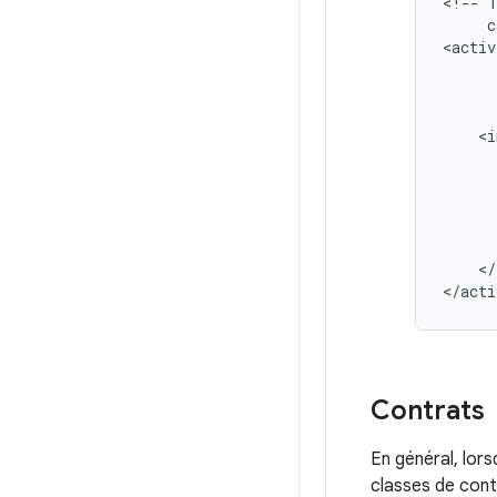
<!--
c
<activ
</
</acti
Contrats
En général, lor
classes de cont