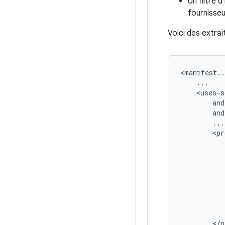
Un filtre d
fournisseu
Voici des extrai
<manifest..
and