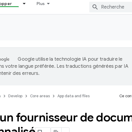
opper
Plus
Google utilise la technologie IA pour traduire le
s votre langue préférée. Les traductions générées par IA
tenir des erreurs.
s
Develop
Core areas
App data and files
Ce cont
 un fournisseur de docu
nnalisé