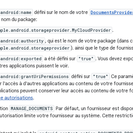
android:name
défini sur le nom de votre
DocumentsProvide
e nom du package:
mple.android.storageprovider.MyCloudProvider
.
android:authority
, qui est le nom de votre package (dans 
mple.android.storageprovider
). ainsi que le type de fourni
android:exported
a été défini sur
"true"
. Vous devez expo
tres applications puissent le voir.
android:grantUriPermissions
défini sur
"true"
Ce paramè
 l'accès à d'autres applications au contenu de votre fourniss
lications peuvent conserver leur accès au contenu de votre fo
e autorisations
.
ation
MANAGE_DOCUMENTS
Par défaut, un fournisseur est dispon
utorisation limite votre fournisseur au système. Cette restrict