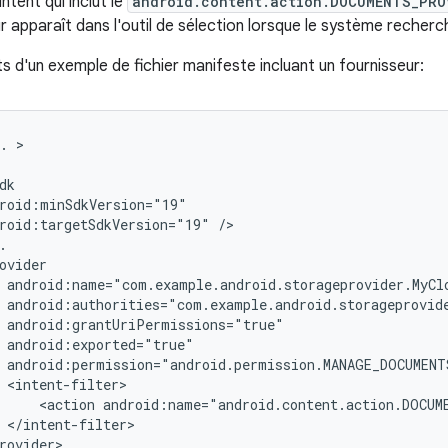
'intent qui inclut le
android.content.action.DOCUMENTS_PRO
r apparaît dans l'outil de sélection lorsque le système recherc
ts d'un exemple de fichier manifeste incluant un fournisseur:
.
roid:targetSdkVersion="19"
<action
android:name="android.content.action.DOCUM