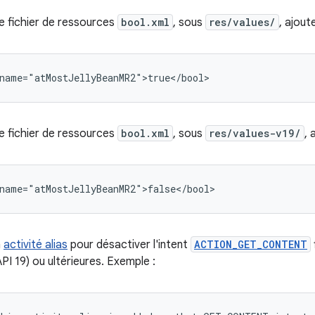
e fichier de ressources
bool.xml
, sous
res/values/
, ajout
name="atMostJellyBeanMR2">true</bool>
e fichier de ressources
bool.xml
, sous
res/values-v19/
, 
name="atMostJellyBeanMR2">false</bool>
n
activité alias
pour désactiver l'intent
ACTION_GET_CONTENT
API 19) ou ultérieures. Exemple :