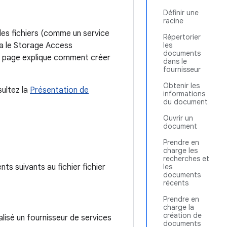
Définir une
racine
des fichiers (comme un service
Répertorier
ia le Storage Access
les
documents
e page explique comment créer
dans le
fournisseur
Obtenir les
ultez la
Présentation de
informations
du document
Ouvrir un
document
Prendre en
charge les
recherches et
s suivants au fichier fichier
les
documents
récents
Prendre en
charge la
création de
isé un fournisseur de services
documents