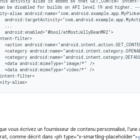
This
activity
alias
is
added
so
that
GET_CONTENT
an
be
disabled
for
builds
on
API
level
19
and
higher.
--
ity-alias
<action
android:name="android.intent.action.GET_CONTE
<category
android:name="android.intent.category.OPENA
<category
android:name="android.intent.category.DEFAU
<data
android:mimeType="image/*"
<data
android:mimeType="video/*"
intent-filter>

vity-alias>
sque vous écrivez un fournisseur de contenu personnalisé, l'un
rat, comme décrit dans <ph type="x-smartling-placeholder">
<