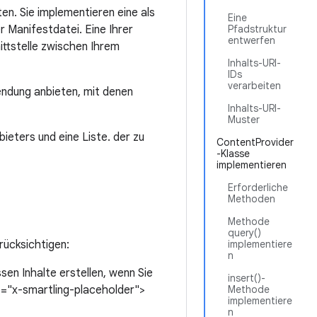
en. Sie implementieren eine als
Eine
 Manifestdatei. Eine Ihrer
Pfadstruktur
entwerfen
nittstelle zwischen Ihrem
Inhalts-URI-
IDs
verarbeiten
endung anbieten, mit denen
Inhalts-URI-
Muster
eters und eine Liste. der zu
ContentProvider
-Klasse
implementieren
Erforderliche
Methoden
Methode
query()
rücksichtigen:
implementiere
n
sen Inhalte erstellen, wenn Sie
insert()-
e="x-smartling-placeholder">
Methode
implementiere
n