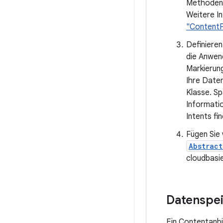
Methoden.
Weitere In
"ContentP
Definieren
die Anwend
Markierun
Ihre Daten
Klasse. Sp
Informatio
Intents fi
Fügen Sie 
Abstrac
cloudbasi
Datenspe
Ein Contentanbie