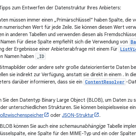
e Tipps zum Entwerfen der Datenstruktur Ihres Anbieters:
ten müssen immer einen „Primärschlüssel“ haben Spalte, die v
n numerischen Wert für jede Zeile. Sie können diesen Wert verw
n in anderen Tabellen und verwenden diesen als Fremdschlüsse
n Namen Für diese Spalte empfiehlt sich die Verwendung von
Ba
ng der Ergebnisse einer Anbieterabfrage mit einem Für
ListVi
den Namen haben
_ID
Bitmapbilder oder andere sehr große dateiorientierte Daten be
ellen sie indirekt zur Verfügung, anstatt sie direkt in einem . In 
eters darüber informieren, dass sie ein
ContentResolver
-Dat
 Sie den Datentyp Binary Large Object (BLOB), um Daten zu spe
oder unterschiedlichen Strukturen. Sie können beispielsweise 
ollzwischenspeicher
oder
JSON-Struktur
.
 BLOB können Sie auch eine
schemaunabhängige
Tabelle implem
üsselspalte, eine Spalte für den MIME-Typ und ein oder Spalt