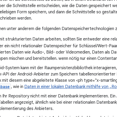
ber die Schnittstelle entscheiden, wie die Daten gespeichert we
beliebigen Form speichern, und dann die Schnittstelle so gestal
schrieben werden.
hen unter anderem die folgenden Datenspeichertechnologien z
it strukturierten Daten arbeiten, sollten Sie entweder eine re
r ein nicht relationaler Datenspeicher für Schlüssel/Wert-Paa
ierten Daten wie Audio-, Bild- oder Videomedien, Daten als Da
pen mischen und bereitstellen. wenn nötig nur einen Contentan
d-System kann mit der Raumpersistenzbibliothek interagieren, 
API der Android-Anbieter zum Speichern tabellenorientierter 
 mit diesem eine abgeleitete Klasse von <ph type="x-smartlin
abase
, wie in
Daten in einer lokalen Datenbank mithilfe von „R
 Ihr Repository nicht mit einer Datenbank implementieren. Ein 
abellen angezeigt, ähnlich wie bei einer relationalen Datenbank
plementierung des Anbieters.