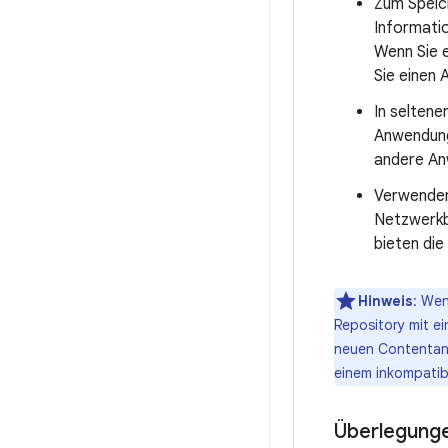
Zum Speich
Informatio
Wenn Sie 
Sie einen 
In seltene
Anwendung.
andere An
Verwenden 
Netzwerkba
bieten die
Hinweis
: Wen
Repository mit e
neuen Contentanb
einem inkompatib
Überlegung