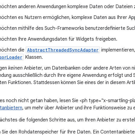
möchten anderen Anwendungen komplexe Daten oder Dateien zu
möchten es Nutzern ermöglichen, komplexe Daten aus Ihrer App
möchten mithilfe des Such-Frameworks benutzerdefinierte Such
möchten Ihre Anwendungsdaten für Widgets freigeben.
möchten die
AbstractThreadedSyncAdapter
implementieren
sorLoader
Klassen.
igen
keinen
Anbieter, um Datenbanken oder andere Arten von ni
dung ausschließlich durch Ihre eigene Anwendung erfolgt und 
en Funktionen. Stattdessen können Sie eines der in diesem Arti
dies noch nicht getan haben, lesen Sie <ph type="x-smartling-p
tanbietern
, um mehr über Anbieter und ihre Funktionsweise zu 
ächstes die folgenden Schritte aus, um Ihren Anbieter zu erstel
Sie den Rohdatenspeicher für Ihre Daten. Ein Contentanbieter