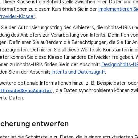
 Diese Klasse ist die Schnittstelle zwischen Ihren Daten und 
formationen zu diesem Kurs finden Sie in der
Implementieren Si
rovider-Klasse"
.
 Sie den Autorisierungsstring des Anbieters, die Inhalts-URIs 
ung des Anbieters zur Verarbeitung von Intents, Definition von
gen. Definieren Sie außerdem die Berechtigungen, die Sie für 
 zuzugreifen. Definieren Sie all diese Werte als Konstanten in
äter können Sie diese Klasse für andere Entwickler freigeben.
nen zu Inhalts-URIs finden Sie in der Abschnitt
Designinhalts-U
nden Sie in der Abschnitt
Intents und Datenzugriff
.
weitere optionale Informationen hinzu, z. B. Beispieldaten ode
tThreadedSyncAdapter
, die Daten synchronisieren können zw
erte Daten.
icherung entwerfen
ter ist die Schnittstelle zu Daten, die in einem strukturierten