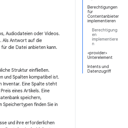
Berechtigungen
für
Contentanbieter
implementieren
Berechtigung
os, Audiodateien oder Videos.
en
implementiere
 Als Antwort auf die
n
für die Datei anbieten kann.
<provider>
Unterelement
Intents und
iche Struktur einfließen.
Datenzugriff
en und Spalten kompatibel ist.
im Inventar. Eine Spalte steht
reis eines Artikels. Eine
Datenbank speichern,
 Speichertypen finden Sie in
sse und ihre erforderlichen