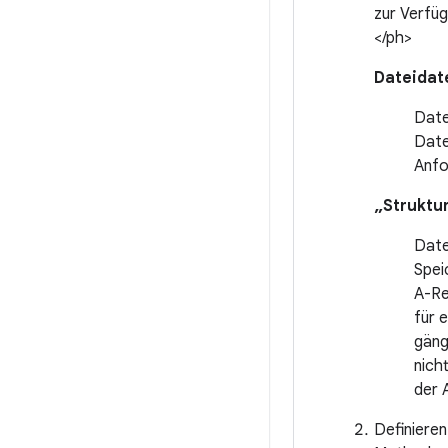
zur Verfü
</ph>
Dateidat
Date
Date
Anfo
„Struktu
Date
Spei
A-Re
für 
gäng
nich
der 
Definieren