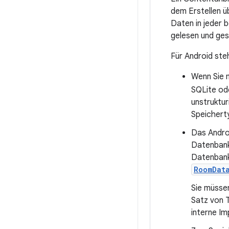
dem Erstellen ü
Daten in jeder 
gelesen und ge
Für Android ste
Wenn Sie m
SQLite ode
unstruktur
Speicherty
Das Androi
Datenbank-
Datenbank
RoomDat
Sie müssen
Satz von T
interne Im