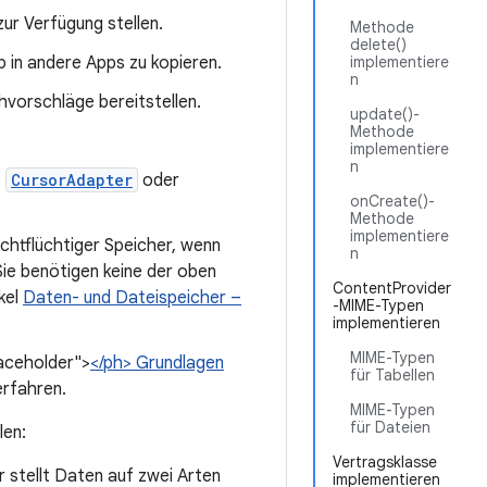
r Verfügung stellen.
Methode
delete()
 in andere Apps zu kopieren.
implementiere
n
vorschläge bereitstellen.
update()-
Methode
implementiere
n
,
CursorAdapter
oder
onCreate()-
Methode
implementiere
chtflüchtiger Speicher, wenn
n
Sie benötigen keine der oben
ContentProvider
kel
Daten- und Dateispeicher –
-MIME-Typen
implementieren
MIME-Typen
laceholder">
</ph> Grundlagen
für Tabellen
erfahren.
MIME-Typen
für Dateien
len:
Vertragsklasse
 stellt Daten auf zwei Arten
implementieren