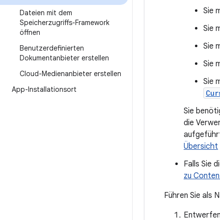
Sie 
Dateien mit dem
Speicherzugriffs-Framework
Sie 
öffnen
Sie 
Benutzerdefinierten
Dokumentanbieter erstellen
Sie 
Cloud-Medienanbieter erstellen
Sie 
App-Installationsort
Cur
Sie benöt
die Verwen
aufgeführt
Übersicht
Falls Sie 
zu Conten
Führen Sie als N
Entwerfen 