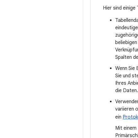
Hier sind einig
Tabellenda
eindeutige
zugehörige
beliebige
Verknüpfu
Spalten 
Wenn Sie 
Sie und st
Ihres Anbi
die Daten.
Verwenden
variieren 
ein
Protok
Mit einem
Primärschl