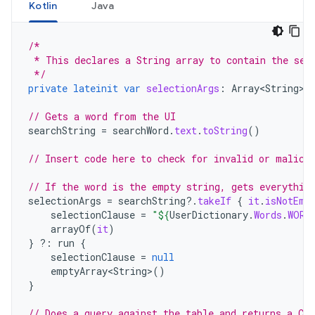
Kotlin
Java
/*
 * This declares a String array to contain the sel
 */
private
lateinit
var
selectionArgs
:
Array<String>
// Gets a word from the UI
searchString
=
searchWord
.
text
.
toString
()
// Insert code here to check for invalid or malici
// If the word is the empty string, gets everythin
selectionArgs
=
searchString
?.
takeIf
{
it
.
isNotEmp
selectionClause
=
"
${
UserDictionary
.
Words
.
WORD
arrayOf
(
it
)
}
?:
run
{
selectionClause
=
null
emptyArray<String>
()
}
// Does a query against the table and returns a Cu