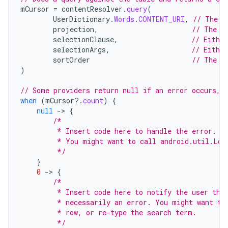
mCursor
=
contentResolver
.
query
(
UserDictionary
.
Words
.
CONTENT_URI
,
// The c
projection
,
// The c
selectionClause
,
// Either
selectionArgs
,
// Eithe
sortOrder
// The s
)
// Some providers return null if an error occurs, 
when
(
mCursor
?.
count
)
{
null
-
>
{
/*
         * Insert code here to handle the error. B
         * You might want to call android.util.Log
         */
}
0
-
>
{
/*
         * Insert code here to notify the user tha
         * necessarily an error. You might want to
         * row, or re-type the search term.
         */