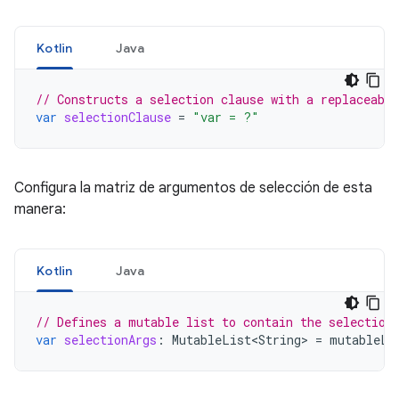
Kotlin
Java
// Constructs a selection clause with a replaceabl
var
selectionClause
=
"var = ?"
Configura la matriz de argumentos de selección de esta
manera:
Kotlin
Java
// Defines a mutable list to contain the selection
var
selectionArgs
:
MutableList<String>
=
mutableLi