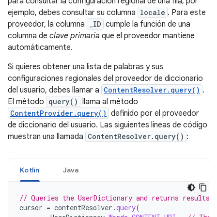
para consultar la configuración regional de una fila, por
ejemplo, debes consultar su columna
locale
. Para este
proveedor, la columna
_ID
cumple la función de una
columna de
clave primaria
que el proveedor mantiene
automáticamente.
Si quieres obtener una lista de palabras y sus
configuraciones regionales del proveedor de diccionario
del usuario, debes llamar a
ContentResolver.query()
.
El método
query()
llama al método
ContentProvider.query()
definido por el proveedor
de diccionario del usuario. Las siguientes líneas de código
muestran una llamada
ContentResolver.query()
:
Kotlin
Java
// Queries the UserDictionary and returns results
cursor
=
contentResolver
.
query
(