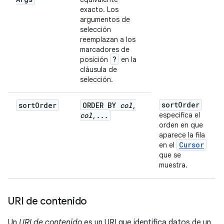
exacto. Los
argumentos de
selección
reemplazan a los
marcadores de
?
posición
en la
cláusula de
selección.
sort
Order
sort
Order
ORDER BY
col
,
col
,
.
.
.
especifica el
orden en que
aparece la fila
Cursor
en el
que se
muestra.
URI de contenido
Un
URI de contenido
es un URI que identifica datos de un