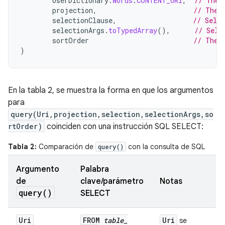
UserDictionary
.
Words
.
CONTENT_URI
,
// The 
projection
,
// The 
selectionClause
,
// Selec
selectionArgs
.
toTypedArray
(),
// Sele
sortOrder
// The 
)
En la tabla 2, se muestra la forma en que los argumentos
para
query(Uri,projection,selection,selectionArgs,so
rtOrder)
coinciden con una instrucción SQL SELECT:
Tabla 2:
Comparación de
con la consulta de SQL
query()
Argumento
Palabra
de
clave/parámetro
Notas
query(
)
SELECT
Uri
FROM
table
_
Uri
se