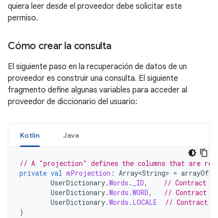
quiera leer desde el proveedor debe solicitar este
permiso.
Cómo crear la consulta
El siguiente paso en la recuperación de datos de un
proveedor es construir una consulta. El siguiente
fragmento define algunas variables para acceder al
proveedor de diccionario del usuario:
Kotlin
Java
// A "projection" defines the columns that are ret
private
val
mProjection
:
Array<String>
=
arrayOf
(
UserDictionary
.
Words
.
_ID
,
// Contract c
UserDictionary
.
Words
.
WORD
,
// Contract c
UserDictionary
.
Words
.
LOCALE
// Contract c
)