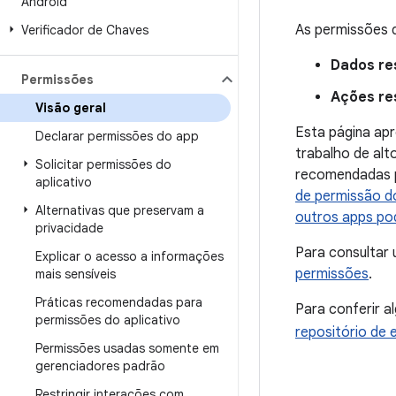
Android
As permissões d
Verificador de Chaves
Dados re
Permissões
Ações re
Visão geral
Esta página apr
Declarar permissões do app
trabalho de alt
Solicitar permissões do
recomendadas p
aplicativo
de permissão d
Alternativas que preservam a
outros apps po
privacidade
Para consultar 
Explicar o acesso a informações
permissões
.
mais sensíveis
Práticas recomendadas para
Para conferir a
permissões do aplicativo
repositório de
Permissões usadas somente em
gerenciadores padrão
Restringir interações com