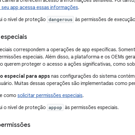
a câmera oferecem acesso a informações sensíveis. Portanto,
ue seu app acessa essas informações
.
ui o nível de proteção
dangerous
às permissões de execução
especiais
eciais correspondem a operações de app específicas. Somen
ermissões especiais. Além disso, a plataforma e os OEMs ge
o querem proteger o acesso a ações significativas, como sob
o especial para apps
nas configurações do sistema contém
usuário. Muitas dessas operações são implementadas como per
bre como
solicitar permissões especiais
.
ui o nível de proteção
appop
às permissões especiais.
permissões