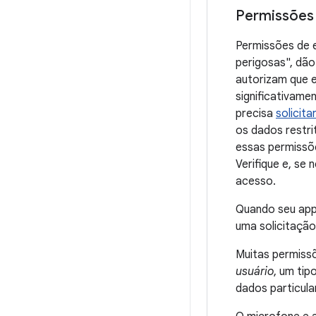
Permissões
Permissões de
perigosas", dão
autorizam que e
significativame
precisa
solicit
os dados restri
essas permissõ
Verifique e, se
acesso.
Quando seu app
uma solicitação
Muitas permis
usuário
, um tip
dados particula