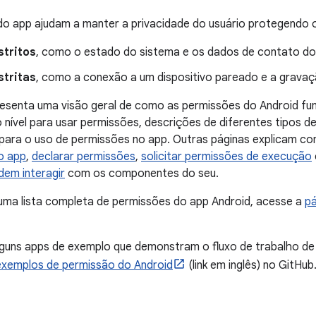
o app ajudam a manter a privacidade do usuário protegendo o
stritos
, como o estado do sistema e os dados de contato dos
stritas
, como a conexão a um dispositivo pareado e a gravaç
esenta uma visão geral de como as permissões do Android func
o nível para usar permissões, descrições de diferentes tipos 
ara o uso de permissões no app. Outras páginas explicam c
o app
,
declarar permissões
,
solicitar permissões de execução
dem interagir
com os componentes do seu.
uma lista completa de permissões do app Android, acesse a
pá
lguns apps de exemplo que demonstram o fluxo de trabalho de
 exemplos de permissão do Android
(link em inglês) no GitHub