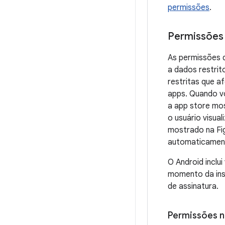
permissões
.
Permissões 
As permissões d
a dados restri
restritas que 
apps. Quando vo
a app store mo
o usuário visua
mostrado na Fi
automaticamente
O Android inclu
momento da inst
de assinatura.
Permissões 