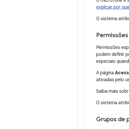
O microfone e 
explicar por q
O sistema atrib
Permissões 
Permissões esp
podem definir p
especiais quand
A página
Acess
ativadas pelo 
Saiba mais so
O sistema atrib
Grupos de 