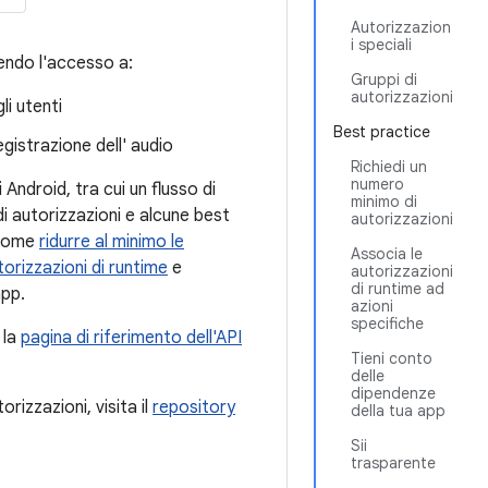
Autorizzazion
i speciali
gendo l'accesso a:
Gruppi di
autorizzazioni
li utenti
Best practice
gistrazione dell' audio
Richiedi un
numero
ndroid, tra cui un flusso di
minimo di
i di autorizzazioni e alcune best
autorizzazioni
o come
ridurre al minimo le
Associa le
torizzazioni di runtime
e
autorizzazioni
di runtime ad
app.
azioni
specifiche
 la
pagina di riferimento dell'API
Tieni conto
delle
dipendenze
rizzazioni, visita il
repository
della tua app
Sii
trasparente