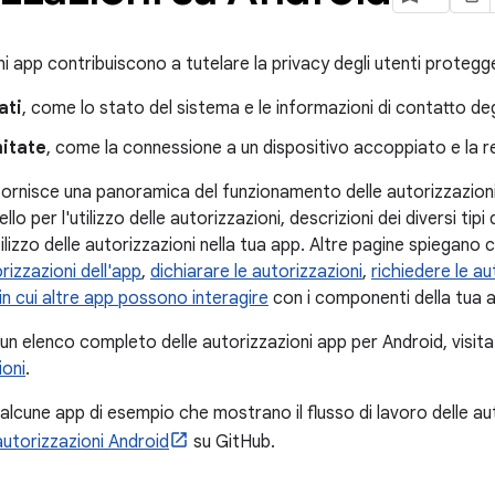
i app contribuiscono a tutelare la privacy degli utenti proteg
ati
, come lo stato del sistema e le informazioni di contatto deg
mitate
, come la connessione a un dispositivo accoppiato e la re
ornisce una panoramica del funzionamento delle autorizzazioni A
vello per l'utilizzo delle autorizzazioni, descrizioni dei diversi tip
tilizzo delle autorizzazioni nella tua app. Altre pagine spiegan
orizzazioni dell'app
,
dichiarare le autorizzazioni
,
richiedere le au
 in cui altre app possono interagire
con i componenti della tua 
 un elenco completo delle autorizzazioni app per Android, visita
ioni
.
 alcune app di esempio che mostrano il flusso di lavoro delle auto
autorizzazioni Android
su GitHub.