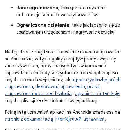
dane ograniczone
, takie jak stan systemu
i informacje kontaktowe użytkowników;
Ograniczone działania
, takie jak łączenie się ze
sparowanym urządzeniem i nagrywanie dźwięku.
Na tej stronie znajdziesz omówienie działania uprawnień
na Androidzie, w tym ogólny przepływ pracy związany
z ich używaniem, opisy różnych typów uprawnień
i sprawdzone metody korzystania z nich w aplikacji. Na
innych stronach wyjaśniamy, jak
ograniczyć liczbę próśb
o uprawnienia
,
deklarować uprawnienia
,
prosić
o uprawnienia w czasie działania
i
ograniczać interakcje
innych aplikacji ze składnikami Twojej aplikacji.
Pełną listę uprawnień aplikacji na Androida znajdziesz na
stronie z dokumentacją interfejsu API uprawnień
.