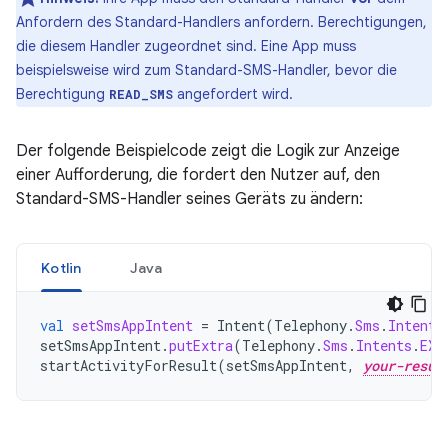
Anfordern des Standard-Handlers anfordern. Berechtigungen,
die diesem Handler zugeordnet sind. Eine App muss
beispielsweise wird zum Standard-SMS-Handler, bevor die
Berechtigung
angefordert wird.
READ_SMS
Der folgende Beispielcode zeigt die Logik zur Anzeige
einer Aufforderung, die fordert den Nutzer auf, den
Standard-SMS-Handler seines Geräts zu ändern:
Kotlin
Java
val
setSmsAppIntent
=
Intent
(
Telephony
.
Sms
.
Intents
setSmsAppIntent
.
putExtra
(
Telephony
.
Sms
.
Intents
.
EXT
startActivityForResult
(
setSmsAppIntent
,
your-resul