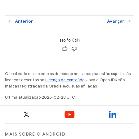
Anterior
Avançar
arrow_back
arrow_forward
Isso foi útil?
O conteúdo e os exemplos de código nesta página estão sujeitos às
licenças descritas na
Licença de conteúdo
. Java e OpenJDK são
marcas registradas da Oracle e/ou suas afiliadas.
Última atualização 2026-02-28 UTC.
MAIS SOBRE O ANDROID