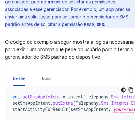
gerenciador padrão
antes
de solicitar as permissões
associadas a esse gerenciador. Por exemplo, um app precisa
enviar uma solicitação para se tornar o gerenciador de SMS
padrão antes de solicitar a permissão
.
READ_SMS
O código de exemplo a seguir mostra a lógica necessária
para exibir um prompt que pede ao usuário para alterar o
gerenciador de SMS padrão do dispositivo:
Kotlin
Java
val
setSmsAppIntent
=
Intent
(
Telephony
.
Sms
.
Intents
setSmsAppIntent
.
putExtra
(
Telephony
.
Sms
.
Intents
.
EXT
startActivityForResult
(
setSmsAppIntent
,
your-resul