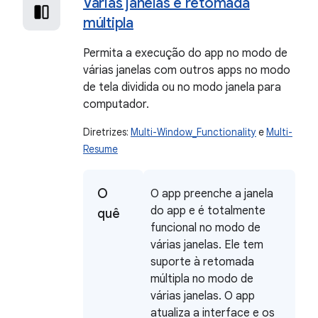
Várias janelas e retomada
múltipla
Permita a execução do app no modo de
várias janelas com outros apps no modo
de tela dividida ou no modo janela para
computador.
Diretrizes:
Multi-Window_Functionality
e
Multi-
Resume
O
O app preenche a janela
do app e é totalmente
quê
funcional no modo de
várias janelas. Ele tem
suporte à retomada
múltipla no modo de
várias janelas. O app
atualiza a interface e os