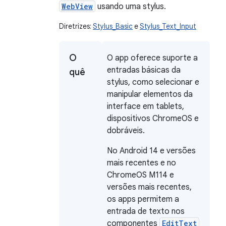
WebView
usando uma stylus.
Diretrizes:
Stylus_Basic
e
Stylus_Text_Input
O
O app oferece suporte a
entradas básicas da
quê
stylus, como selecionar e
manipular elementos da
interface em tablets,
dispositivos ChromeOS e
dobráveis.
No Android 14 e versões
mais recentes e no
ChromeOS M114 e
versões mais recentes,
os apps permitem a
entrada de texto nos
componentes
EditText