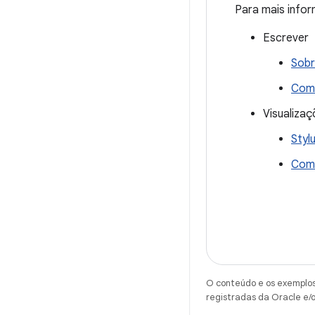
Para mais infor
Escrever
Sobr
Comp
Visualiza
Styl
Comp
O conteúdo e os exemplos 
registradas da Oracle e/o