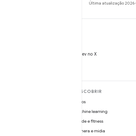
Última atualização 2026
X
Siga @AndroidDev no X
MAIS SOBRE O ANDROID
DESCOBRIR
Android
Jogos
Android para empresas
Machine learning
Segurança
Saúde e fitness
Source
Câmera e mídia