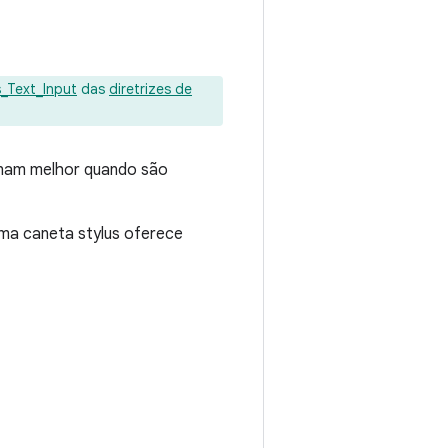
s_Text_Input
das
diretrizes de
ionam melhor quando são
 uma caneta stylus oferece