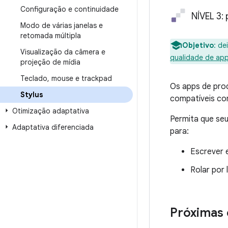
Configuração e continuidade
NÍVEL 3:
Modo de várias janelas e
retomada múltipla
Objetivo
:
dei
Visualização da câmera e
qualidade de ap
projeção de mídia
Teclado
,
mouse e trackpad
Os apps de prod
Stylus
compatíveis com
Otimização adaptativa
Permita que seu
Adaptativa diferenciada
para:
Escrever e
Rolar por 
Próximas 