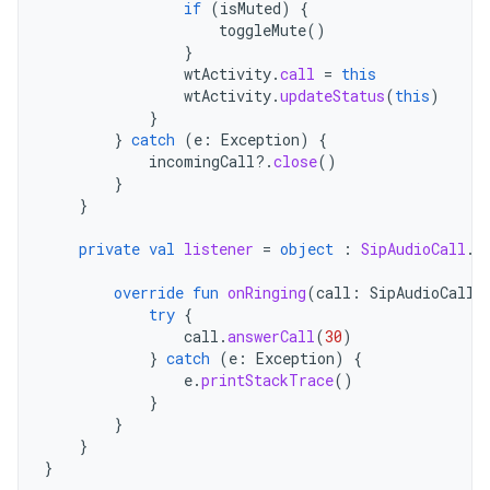
if
(
isMuted
)
{
toggleMute
()
}
wtActivity
.
call
=
this
wtActivity
.
updateStatus
(
this
)
}
}
catch
(
e
:
Exception
)
{
incomingCall
?.
close
()
}
}
private
val
listener
=
object
:
SipAudioCall
.
L
override
fun
onRinging
(
call
:
SipAudioCall
,
try
{
call
.
answerCall
(
30
)
}
catch
(
e
:
Exception
)
{
e
.
printStackTrace
()
}
}
}
}