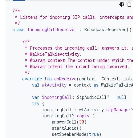
/**
 * Listens for incoming SIP calls, intercepts and 
 */
class
IncomingCallReceiver
:
BroadcastReceiver
()
{
/**
     * Processes the incoming call, answers it, an
     * WalkieTalkieActivity.
     * @param context The context under which the 
     * @param intent The intent being received.
     */
override
fun
onReceive
(
context
:
Context
,
inten
val
wtActivity
=
context
as
WalkieTalkieAc
var
incomingCall
:
SipAudioCall? 
=
null
try
{
incomingCall
=
wtActivity
.
sipManager
?.
incomingCall
?.
apply
{
answerCall
(
30
)
startAudio
()
setSpeakerMode
(
true
)