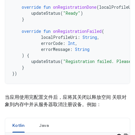
override
fun
onRegistrationDone
(
localProfileUr
updateStatus
(
"Ready"
)
}
override
fun
onRegistrationFailed
(
localProfileUri
:
String
,
errorCode
:
Int
,
errorMessage
:
String
)
{
updateStatus
(
"Registration failed. Please 
}
})
当应用使用完配置文件后，应将其关闭以释放空间 关联对
象到内存中并从服务器取消注册设备。例如：
Kotlin
Java