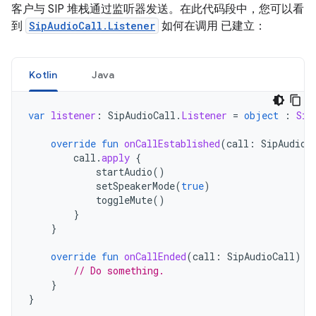
客户与 SIP 堆栈通过监听器发送。在此代码段中，您可以看
到
SipAudioCall.Listener
如何在调用 已建立：
Kotlin
Java
var
listener
:
SipAudioCall
.
Listener
=
object
:
Sip
override
fun
onCallEstablished
(
call
:
SipAudioC
call
.
apply
{
startAudio
()
setSpeakerMode
(
true
)
toggleMute
()
}
}
override
fun
onCallEnded
(
call
:
SipAudioCall
)
{
// Do something.
}
}