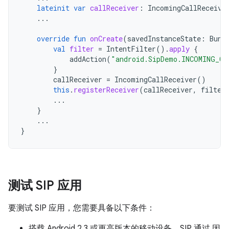
lateinit
var
callReceiver
:
IncomingCallReceive
...
override
fun
onCreate
(
savedInstanceState
:
Bund
val
filter
=
IntentFilter
().
apply
{
addAction
(
"android.SipDemo.INCOMING_CA
}
callReceiver
=
IncomingCallReceiver
()
this
.
registerReceiver
(
callReceiver
,
filter
...
}
...
}
测试 SIP 应用
要测试 SIP 应用，您需要具备以下条件：
搭载 Android 2.3 或更高版本的移动设备。SIP 通过 因