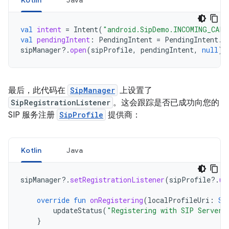
Kotlin
Java
val
intent
=
Intent
(
"android.SipDemo.INCOMING_CALL
val
pendingIntent
:
PendingIntent
=
PendingIntent
.
g
sipManager
?.
open
(
sipProfile
,
pendingIntent
,
null
)
最后，此代码在
SipManager
上设置了
SipRegistrationListener
。这会跟踪是否已成功向您的
SIP 服务注册
SipProfile
提供商：
Kotlin
Java
sipManager
?.
setRegistrationListener
(
sipProfile
?.
ur
override
fun
onRegistering
(
localProfileUri
:
St
updateStatus
(
"Registering with SIP Server.
}