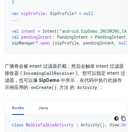
}
var
sipProfile
:
SipProfile? 
=
null
...
val
intent
=
Intent
(
"android.SipDemo.INCOMING_CALL
val
pendingIntent
:
PendingIntent
=
PendingIntent
.
g
sipManager
?.
open
(
sipProfile
,
pendingIntent
,
null
)
广播将会被 intent 过滤器拦截，然后会触发 intent 过滤器
接收器 (
IncomingCallReceiver
)。您可以指定 intent 过
滤器，也可以像
SipDemo
中所示，在代码中执行此操作
示例应用的
onCreate()
方法 的
Activity
：
Kotlin
Java
class
WalkieTalkieActivity
:
Activity
(),
View
.
OnTo
...