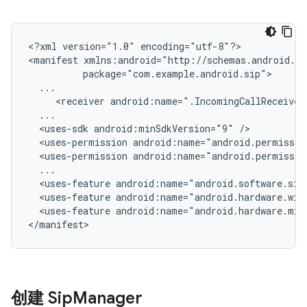
<?xml
version="1.0"
encoding="utf-8"?>

<manifest
<receiver
android:name=".IncomingCallReceiver
<uses-sdk
android:minSdkVersion="9"
<uses-permission
android:name="android.permissio
<uses-permission
android:name="android.permissio
<uses-feature
android:name="android.software.sip
<uses-feature
android:name="android.hardware.wif
<uses-feature
android:name="android.hardware.mic
</manifest>
创建 Sip
Manager